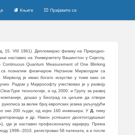
це
Књиге
Пријавите се
д, 15. VIII 1961). Дипломирао физику на Природно-
е наставио на Универзитету Вашингтон у Сијетлу,
he Continuous Quantum Measurement of One Blinking
и са познатим физичарoм Нејтаном Мирволдом са
 Мирволд је имао богато искуство у томе како се
учио. Радом у Мајкрософту учествовао је у развоју
ј
ClearType
технологије, а од 2000. и Групу за развој
 компаније, дошао у Београд са циљем да отвори
рукописа за велик број европских језика укључујући
лио око 200 људи, од којих 160 инжењера. У
Д.
тиму
докторанада и др. Након успешног десетогодишњег
), где је наставио професионалну каријеру. Према
иоду 1998--2015. регистровао 58 патената, а и после