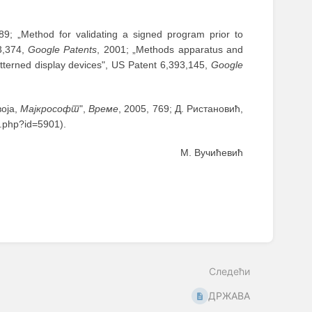
89; „Method for validating a signed program prior to
3,374,
Google Patents
, 2001; „Methods apparatus and
atterned display devices", US Patent 6,393,145,
Google
воја,
Мајкрософт
",
Време
, 2005, 769; Д. Ристановић,
st.php?id=5901).
М. Вучићeвић
Следећи
ДРЖАВА