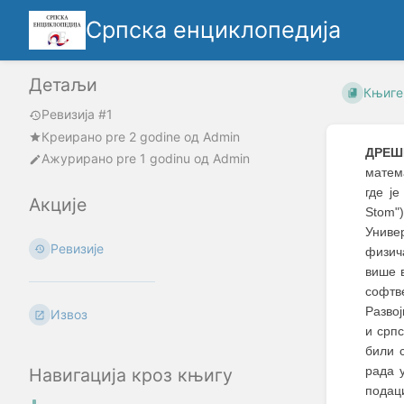
Српска енциклопедија
Детаљи
Књиге
Ревизија #1
Креирано
pre 2 godine
oд
Admin
ДРЕШ
Ажурирано
pre 1 godinu
од
Admin
матем
где ј
Акције
Stom"
Униве
Ревизије
физич
више 
софт
Развој
Извоз
и срп
били 
рада 
Навигација кроз књигу
подац