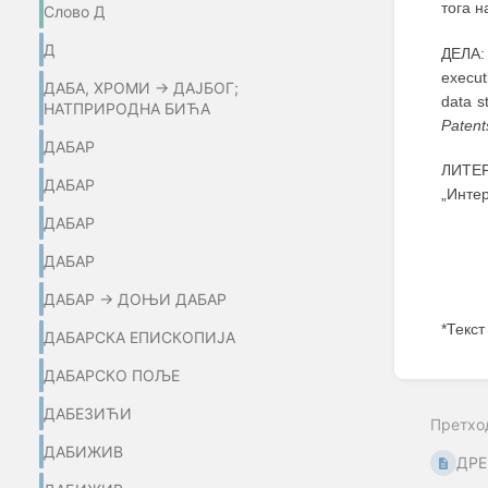
тога 
Слово Д
Д
ДЕЛА
execut
ДАБА, ХРОМИ → ДАЈБОГ;
data s
НАТПРИРОДНА БИЋА
Patent
ДАБАР
ЛИТЕР
ДАБАР
„Инте
ДАБАР
ДАБАР
ДАБАР → ДОЊИ ДАБАР
*Текст
ДАБАРСКА ЕПИСКОПИЈА
Enter
ДАБАРСКО ПОЉЕ
section
select
ДАБЕЗИЋИ
Претхо
mode
ДАБИЖИВ
ДРЕ