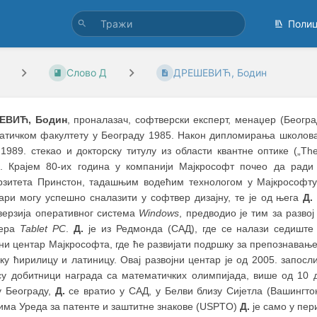
Поли
Слово Д
ДРЕШЕВИЋ, Бодин
ЕВИЋ, Бодин
, проналазач, софтверски експерт, менаџер (Београ
атичком факултету у Београду 1985. Након дипломирања школовањ
е 1989. стекао и докторску титулу из области квантне оптике („T
). Крајем 80-их година у компанији Мајкрософт почео да рад
рзитета Принстон, тадашњим водећим технологом у Мајкрософту.
ари могу успешно сналазити у софтвер дизајну, те је од њега
Д.
верзија оперативног система
Windows
, предводио је тим за разво
вера
Tablet PC
.
Д.
је из Редмонда (САД), где се налази седиште
ни центар Мајкрософта, где ће развијати подршку за препознавање 
ску ћирилицу и латиницу. Овај развојни центар је од 2005. запос
су добитници награда са математичких олимпијада, више од 10 
у Београду,
Д.
се вратио у САД, у Белви близу Сијетла (Вашингтон
има Уреда за патенте и заштитне знакове (USPTO)
Д.
је само у пер