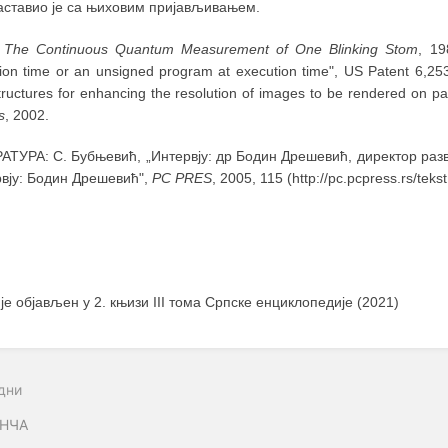
наставио је са њиховим пријављивањем.
:
The Continuous Quantum Measurement of One Blinking Stom
, 19
ion time or an unsigned program at execution time", US Patent 6,25
tructures for enhancing the resolution of images to be rendered on p
s
, 2002.
АТУРА: С. Бубњевић, „Интервју: др Бодин Дрешевић, директор раз
рвју: Бодин Дрешевић",
PC PRES
, 2005, 115 (http://pc.pcpress.rs/tek
 је објављен у 2. књизи III тома Српске енциклопедије (2021)
дни
НЧА