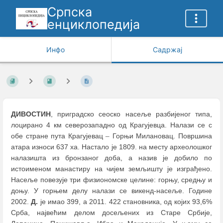
Српска
енциклопедија
Инфо
Садржај
ДИВОСТИН
, приградско сеоско насеље разбијеног типа,
лоцирано 4 км северозападно од Крагујевца. Налази се с
обе стране пута Крагујевац
–
Горњи Милановац. Површина
атара износи 637 ха. Настало је 1809. на месту археолошког
налазишта из бронзаног доба, а назив је добило по
истоименом манастиру на чијем земљишту је изграђено.
Насеље повезује три физиономске целине: горњу, средњу и
доњу. У горњем делу налази се викенд-насеље. Године
2002.
Д.
је имао 399, а 2011. 422 становника, од којих 93,6%
Срба, највећим делом досељених из Старе Србије,