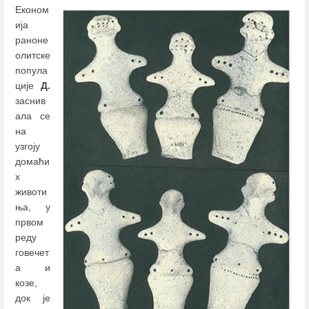
Економ
ија
раноне
олитске
попула
ције
Д.
заснив
ала се
на
узгоју
домаћи
х
животи
ња, у
првом
реду
говечет
а и
козе,
док је