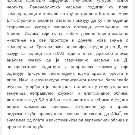
насеље основале заједнице винчанске културе позног
неолита. Ранонеолитско насеље подигли су први
земљорадници и сточари на тлу централног Балкана. Нове
ДНК студије и анализе изотопа показују да су припадници
старчевачке културе заправо потомци досељеника са
Блиског Истока, који су са собом довели припитомљене
животиње на ове просторе и донели нова знања о
земљорадњи. Трагови ових најранијих заједница на
Д.
се
везују за период око 6.000 година п.н.е. Археоботаничке
анализе указују да је старчевачко насеље на
Д.
највероватније подигнуто у природном окружењу које
одликује присуство листопадних шума храста, бреста и
липе. Иако је архитектура старчевачког насеља била слабо
очувана, утврђено је постојање станишта у виду укопаних
земуница неправилно кружног и елипсоидног облика,
димензија и до 5,8 x 4,8 м, с огњиштима и пећима и једним
делом надземним зидовима. Откривене су и праве
2
надземне куће правоугаоне основе, површине до 40м
, са
зидовима од блата и конструкцијом од вертикалних облица и
преплетеног прућа.