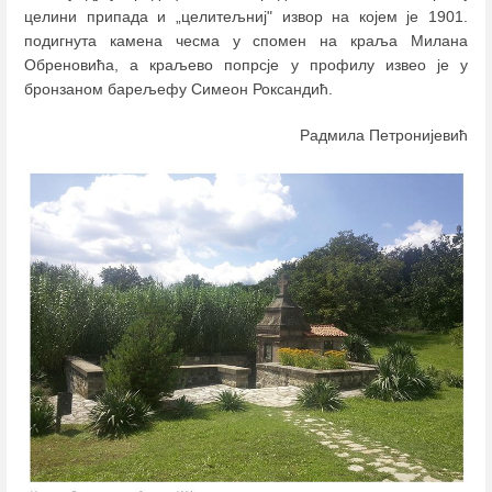
целини припада и „целитељниј" извор на којем је 1901.
подигнута камена чесма у спомен на краља Милана
Обреновића, а краљево попрсје у профилу извео је у
бронзаном барељефу Симеон Роксандић.
Радмила Петронијевић