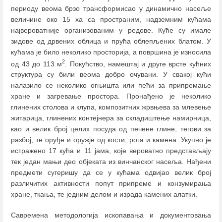
периоду веома брзо трансформисао у динамично насеље
величине око 15 ха са пространим, надземним кућама
највероватније организованим у редове. Куће су имале
зидове од дрвених облица и прућа облепљених блатом. У
кућама је било неколико просторија, а површина је износила
2
од 43 до 113 м
. Покућство, намештај и друге врсте кућних
структура су били веома добро очувани. У свакој кући
налазило се неколико огњишта или пећи за припремање
хране и загревање простора. Пронађено је неколико
глинених столова и клупа, композитних жрвњева за млевење
житарица, глинених контејнера за складиштење намирница,
као и велик број целих посуда од печене глине, тегови за
разбој, те оруђе и оружје од кости, рога и камена. Укупно је
истражено 17 кућа и 11 јама, које вероватно представљају
тек један мањи део објеката из винчанског насеља. Нађени
предмети сугеришу да се у кућама одвијао велик број
различитих активности попут припреме и конзумирања
хране, ткања, те једним делом и израда камених алатки.
Савремена методологија ископавања и документовања