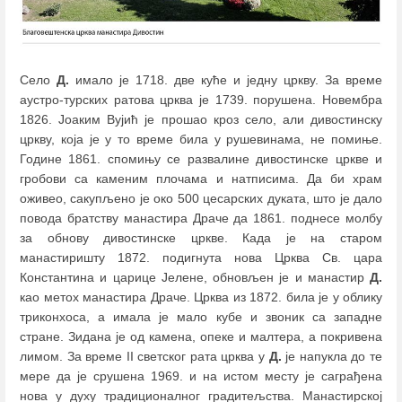
Село
Д.
имало је 1718. две куће и једну цркву. За време
аустро-турских ратова црква је 1739. порушена. Новембра
1826. Јоаким Вујић је прошао кроз село, али дивостинску
цркву, која је у то време била у рушевинама, не помиње.
Године 1861. спомињу се развалине дивостинске цркве и
гробови са каменим плочама и натписима. Да би храм
оживео, сакупљено је око 500 цесарских дуката, што је дало
повода братству манастира Драче да 1861. поднесе молбу
за обнову дивостинске цркве. Када је на старом
манастиришту 1872. подигнута нова Црква Св. цара
Константина и царице Јелене, обновљен је и манастир
Д.
као метох манастира Драче. Црква из 1872. била је у облику
триконхоса, а имала је мало кубе и звоник са западне
стране. Зидана је од камена, опеке и малтера, а покривена
лимом. За време II светског рата црква у
Д.
је напукла до те
мере да је cрушена 1969. и на истом месту је саграђена
нова у духу традиционалног градитељства. Манастирској