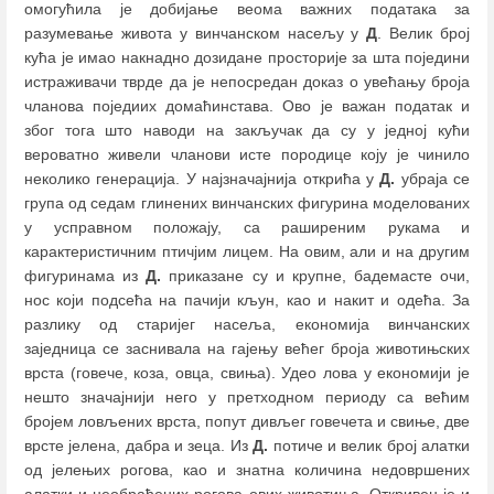
омогућила је добијање веома важних података за
разумевање живота у винчанском насељу у
Д
. Велик број
кућа је имао накнадно дозидане просторије за шта поједини
истраживачи тврде да је непосредан доказ о увећању броја
чланова поједиих домаћинстава. Ово је важан податак и
због тога што наводи на закључак да су у једној кући
вероватно живели чланови исте породице коју је чинило
неколико генерација. У најзначајнија открића у
Д.
убраја се
група од седам глинених винчанских фигурина моделованих
у усправном положају, са раширеним рукама и
карактеристичним птичјим лицем. На овим, али и на другим
фигуринама из
Д.
приказане су и крупне, бадемасте очи,
нос који подсећа на пачији кљун, као и накит и одећа. За
разлику од старијег насеља, економија винчанских
заједница се заснивала на гајењу већег броја животињских
врста (говече, коза, овца, свиња). Удео лова у економији је
нешто значајнији него у претходном периоду са већим
бројем ловљених врста, попут дивљег говечета и свиње, две
врсте јелена, дабра и зеца. Из
Д.
потиче и велик број алатки
од јелењих рогова, као и знатна количина недовршених
алатки и необрађених рогова ових животиња. Откривен је и