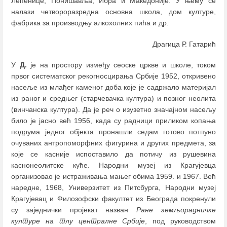
Лепенице, Понишавља, Ибра и Македоније. У њему се
налази четвороразредна основна школа, дом културе,
фабрика за производњу алкохолних пића и др.
Драгица Р. Гатарић
У
Д.
је на простору између сеоске цркве и школе, током
првог систематског рекогносцирања Србије 1952, откривено
насеље из млађег каменог доба које је садржало материјал
из раног и средњег (старчевачка култура) и позног неолита
(винчанска култура). Да је реч о изузетно значајном насељу
било је јасно већ 1956, када су радници приликом копања
подрума једног објекта пронашли седам готово потпуно
очуваних антропоморфних фигурина и других предмета, за
које се касније испоставило да потичу из рушевина
каснонеолитске куће. Народни музеј из Крагујевца
организовао је истраживања мањег обима 1959. и 1967. Већ
наредне, 1968, Универзитет из Питсбурга, Народни музеј
Крагујевац и Филозофски факултет из Београда покренули
су заједнички пројекат назван
Ране земљорадничке
културе на тлу централне Србије
, под руководством