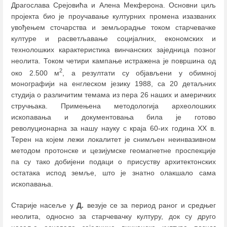
Драгослава Срејовића и Алена Мекферона. Основни циљ
пројекта био је проучавање културних промена изазваних
увођењем сточарства и земљорадње током старчевачке
културе и расветљавање социјалних, економских и
технолошких карактеристика винчанских заједница позног
неолита. Током четири кампање истражена је површина од
2
око 2.500 м
, а резултати су објављени у обимној
монографији на енглеском језику 1988, са 20 детаљних
студија о различитим темама из пера 26 наших и америчких
стручњака. Примењена методологија археолошких
ископавања и документовања била је готово
револуционарна за нашу науку с краја 60-их година XX в.
Терен на коjeм лежи локалитет је снимљен неинвазивном
методом протонске и цезијумске геомагнетне проспекције
па су тако добијени подаци о присуству архитектонских
остатака испод земље, што је знатно олакшало сама
ископавања.
Старије насеље у
Д.
везује се за период раног и средњег
неолита, односно за старчевачку културу, док су друго