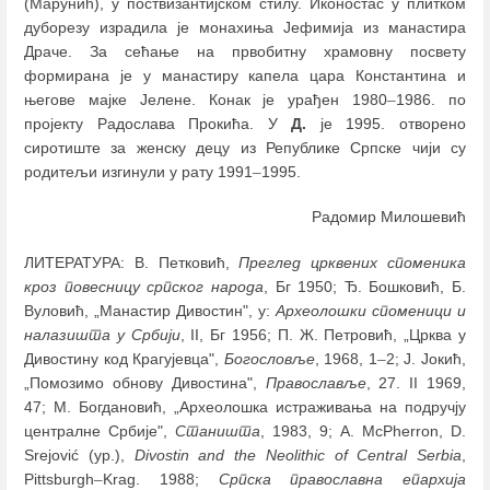
(Марунић), у поствизантијском стилу. Иконостас у плитком
дуборезу израдила је монахиња Јефимија из манастира
Драче. За сећање на првобитну храмовну посвету
формирана је у манастиру капела цара Константина и
његове мајке Јелене. Конак је урађен 1980
–
1986. по
пројекту Радослава Прокића. У
Д.
је 1995. отворено
сиротиште за женску децу из Републике Српске чији су
родитељи изгинули у рату 1991
–
1995.
Радомир Милошевић
ЛИТЕРАТУРА: В. Петковић,
Преглед црквених споменика
кроз повесницу српског народа
, Бг 1950; Ђ. Бошковић, Б.
Вуловић, „Манастир Дивостин", у:
Археолошки споменици и
налазишта у Србији
, II, Бг 1956; П. Ж. Петровић, „Црква у
Дивостину код Крагујевца",
Богословље
, 1968, 1
–
2; Ј. Јокић,
„Помозимо обнову Дивостина",
Православље
, 27. II 1969,
47; М. Богдановић, „Археолошка истраживања на подручју
централне Србије",
Станишта
, 1983, 9; А. McPherron, D.
Srejović (ур.),
Divostin and the Neolithic of Central Serbia
,
Pittsburgh
–
Krag. 1988;
Српска православна епархија