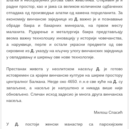
радни простор, као и јама са великом количином одбачених
отпадака од производње алатки од камена порцеланита. За
економију винчанске заједнице из
Д.
важно је и познавање
обраде бакра и бакарних минерала, на првом месту
малахита. Рударење и металургија бакра представљају
веома важну технолошку иновацију у историји човечанства,
а наруквице, перле и остали украсни предмети од ове
сировине из
Д.
указују на кључну улогу винчанских заједница
у овладавању и ширењу ове нове технологије.
Престанак живота у неолитском насељу
Д.
је готово
истовремен са крајем винчанске културе на ширем простору
централног Балкана. Негде око 4650. п.н.е све куће на
Д.
су
запаљене, а насеље је напуштено и никада више није
обновљено. Сличан исход задесио је многа друга винчанска
насеља.
Милош Спасић
У
Д.
постоји женски манастир са парохијским