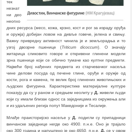
тек
незнат
ни део
неопхо
дних ресурса (месо, кожа, крзно, кост и рог за израду оруђа
и оружја) добијан ловом на дивље говече, јелена и свињу.
Важну привредну активност чинила је и земљорадња и то
узгој двозрне пшенице (
Triticum dicoccum
). О значају
житарица сликовито говоре и откривени глинени модели
зрна пшенице који се обично тумаче као култни предмети.
Највећи број нађених предмета из старчевачког насеља
чине делови посуда од печене глине, оруђе и оружје од
кости, рога и камена, те велик број глинених животињских и
људских фигурина. Карактеристике материјалне културе
показују да су у раном и средњем неолиту у
Д.
живели људи
који су имали близак однос са заједницама из окружења али
и из удаљених регија попут Македоније и Тесалије.
Млађе праисторијско насеље у
Д.
подигли су припадници
винчанске заједнице негде око 4900. п.н.е. Оно је трајало
око 300 година и напуштено је око 4650. п.н.е.
Д.
се у овом