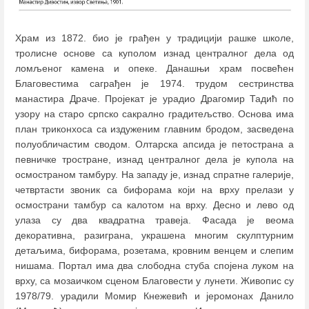
Храм из 1872. био је грађен у традицији рашке школе,
тролисне основе са куполом изнад централног дела од
ломљеног камена и опеке. Данашњи храм посвећен
Благовестима саграђен је 1974. трудом сестринства
манастира Драче. Пројекат је урадио Драгомир Тадић по
узору на старо српско сакрално градитељство. Основа има
план триконхоса са издуженим главним бродом, засведена
полуобличастим сводом. Олтарска апсида је петострана а
певничке тростране, изнад централног дела је купола на
осмостраном тамбуру. На западу је, изнад спратне галерије,
четвртасти звоник са бифорама који на врху прелази у
осмострани тамбур са калотом на врху. Десно и лево од
улаза су два квадратна травеја. Фасада је веома
декоративна, разиграна, украшена многим скулптурним
детаљима, бифорама, розетама, кровним венцем и слепим
нишама. Портал има два слободна стуба спојена луком на
врху, са мозаичком сценом Благовести у лунети. Живопис су
1978/79. урадили Момир Кнежевић и јеромонах Данило