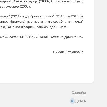
амарџић,
Небеска удица
(2000); С. Карановић,
Сјај у
уги злочини
(2008).
уран" (2011) и „Добричин прстен" (2016), а 2015. је
ринос филмској уметности, награде „Златни печат"
пској кинематографији „Александар Лифка".
уметности
, Бг 2016; А. Панић,
Милена Дравић или
Никола Стојановић
Следећи
ДРАГА