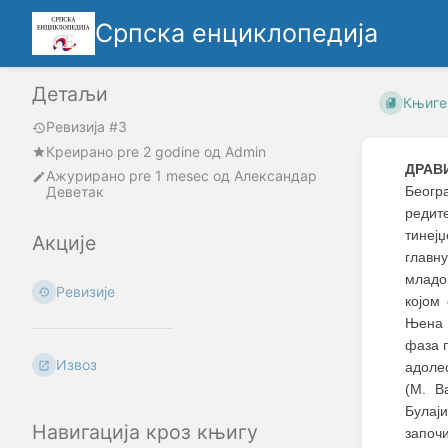
Српска енциклопедија
Детаљи
Књиге
Ревизија #3
Креирано
pre 2 godine
oд
Admin
ДРАВ
Ажурирано
pre 1 mesec
од
Александар
Деветак
Београ
редит
тинеј
Акције
главн
младо
Ревизије
којом
Њенa 
фаза 
Извоз
адоле
(М. В
Булај
Навигација кроз књигу
започ