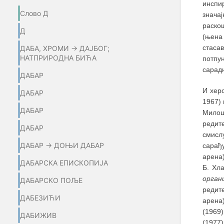
инспи
Слово Д
знача
раско
Д
(њена
стасав
ДАБА, ХРОМИ → ДАЈБОГ;
НАТПРИРОДНА БИЋА
потпу
сарадњ
ДАБАР
И хер
ДАБАР
1967) 
ДАБАР
Милош
редит
ДАБАР
смислу
ДАБАР → ДОЊИ ДАБАР
сарађ
арена
ДАБАРСКА ЕПИСКОПИЈА
Б. Хл
орган
ДАБАРСКО ПОЉЕ
редит
ДАБЕЗИЋИ
арена
(1969
ДАБИЖИВ
(1977