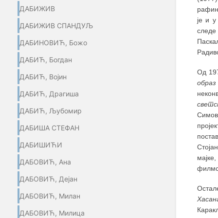
ДАБИЖИВ
рафин
је и 
ДАБИЖИВ СПАНДУЉ
следе
Паска
ДАБИНОВИЋ, Божо
Радив
ДАБИЋ, Богдан
Од 19
ДАБИЋ, Војин
образ
некон
ДАБИЋ, Драгиша
светс
ДАБИЋ, Љубомир
Симов
пројек
ДАБИША СТЕФАН
поста
ДАБИШИЋИ
Стоја
мајке,
ДАБОВИЋ, Ана
филмск
ДАБОВИЋ, Дејан
Остал
ДАБОВИЋ, Милан
Хасан
Карак
ДАБОВИЋ, Милица