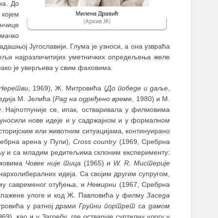
на. До
 којем
нчице
умачко
дашњој Југославији. Глума је узноси, а она узвраћа
ељи најразличитијих уметничких опредељења желе
нако је уверљива у свим фаховима.
 Неретви
, 1969), Ж. Митровића (
До победе и даље
,
едија М. Јелића (
Рад на одређено време
, 1980) и М.
у. Најпотпуније се, ипак, остваривала у филмовима
у уносили нове идеје и у садржајном и у формалном
историјским или животним ситуацијама, континуирано
ебрна арена у Пули),
Cross country
(1969, Сребрна
њу и са младим редитељима склоним експерименту:
лмовима
Човек није тица
(1965) и
W. R. Мистерије
нархолибералних идеја. Са својим другим супругом,
ему савременог отуђења, и
Немирни
(1967, Сребрна
запажене улоге и код Ж. Павловића у филму
Заседа
етровића у ратној драми
Групни портрет са дамом
9), као и у Загребу, где остварује суптилну улогу у