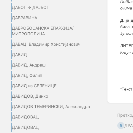
Петло
ДАБОГ → ДАЈБОГ
очима
ДАБРАВИНА
Д.
је д
била 
ДАБРОБОСАНСКА ЕПАРХИЈА/
Југосл
МИТРОПОЛИЈА
ДАВАЦ, Владимир Христијанович
ЛИТЕР
Кључ 
ДАВИД
ДАВИД, Андраш
ДАВИД, Филип
ДАВИД из СЕЛЕНИЦЕ
*Текст
ДАВИДОВ, Динко
Enter
section
ДАВИДОВ ТЕМЕРИНСКИ, Александра
select
Претхо
mode
ДАВИДОВАЦ
ДРА
ДАВИДОВАЦ