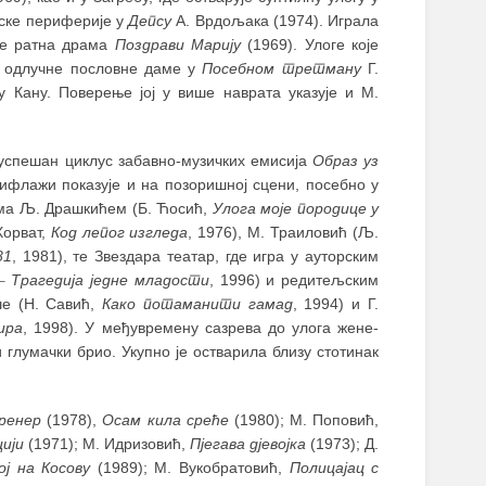
дске периферије у
Депсу
А. Врдољака (1974). Играла
 је ратна драма
Поздрави Марију
(1969). Улоге које
у одлучне пословне даме у
Посебном третману
Г.
 Кану. Поверење јој у више наврата указује и М.
 успешан циклус забавно-музичких емисија
Образ уз
сифлажи показује и на позоришној сцени, посебно у
има Љ. Драшкићем (Б. Ћосић,
Улога моје породице у
Хорват,
Код лепог изгледа
, 1976), М. Траиловић (Љ.
81
, 1981), те Звездара театар, где игра у ауторским
–
Трагедија једне младости
, 1996) и редитељским
ше (Н. Савић,
Како потаманити гамад
, 1994) и Г.
ира
, 1998). У међувремену сазрева до улога жене-
и глумачки брио. Укупно је остварила близу стотинак
ренер
(1978),
Осам кила среће
(1980); М. Поповић,
цији
(1971); М. Идризовић,
Пјегава дјевојка
(1973); Д.
ој на Косову
(1989); М. Вукобратовић,
Полицајац с