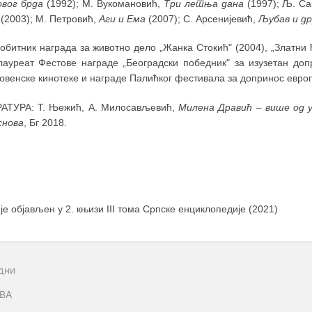
вог брда
(1992); М. Вукомановић,
Три летња дана
(1997); Љ. С
(2003); М. Петровић,
Аги и Ема
(2007); С. Арсенијевић,
Љубав и др
обитник награда за животно дело „Жанка Стокић" (2004), „Златни ћ
лауреат Фестове награде „Београдски победник" за изузетан доп
овенске кинотеке и награде Палићког фестивала за допринос евро
АТУРА: Т. Њежић, А. Милосављевић,
Милена Дравић
–
више од 
снова
, Бг 2018.
 је објављен у 2. књизи III тома Српске енциклопедије (2021)
дни
ВА