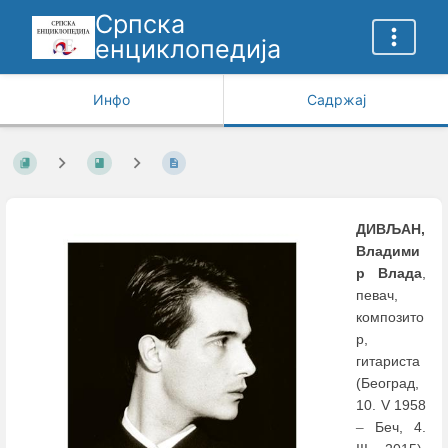
Српска
енциклопедија
Инфо
Садржај
ДИВЉАН,
Владими
р Влада
,
певач,
композито
р,
гитариста
(Београд,
10. V 1958
–
Беч, 4.