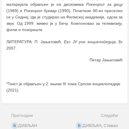
материјала објављен је на дисковима
Рокенрол за децу
(1989) и
Рокенрол буквар
(1990). Почетком 90-их преселио
се у Сиднеј, где је студирао на Филмској академији, одсек за
звук. Од 1999. живео је у Бечу. Компоновао за телевизију,
филм и позориште.
ЛИТЕРАТУРА: П. Јањатовић,
Екс ЈУ рок енциклопедија
, Бг
2007.
Петар Јањатовић
*Текст је објављен у 2. књизи III тома Српске енциклопедије
(2021)
Enter
section
select
Претходни
Следећи
mode
ДИВЉАН
ДИВЉАН, Стеван