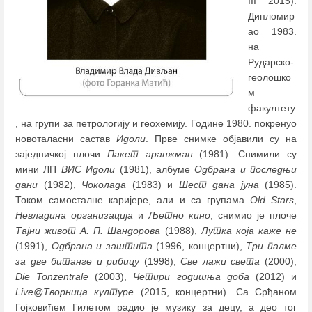
III 2015).
Дипломир
ао 1983.
на
Рударско-
геолошко
м
факултету
, на групи за петрологију и геохемију. Године 1980. покренуо
новоталасни састав
Идоли
. Прве снимке објавили су на
заједничкој плочи
Пакет аранжман
(1981). Снимили су
мини ЛП
ВИС Идоли
(1981), албуме
Одбрана и последњи
дани
(1982),
Чоколада
(1983) и
Шест дана јуна
(1985).
Током самосталне каријере, али и са групама
Old Stars
,
Невладина организација
и
Љетно кино
, снимио је плоче
Тајни живот А. П. Шандорова
(1988),
Лутка која каже не
(1991),
Одбрана и заштита
(1996, концертни),
Три палме
за две битанге и рибицу
(1998),
Све лажи света
(2000),
Die Tonzentrale
(2003),
Четири годишња доба
(2012) и
Live@Творница културе
(2015, концертни). Са Срђаном
Гојковићем Гилетом радио је музику за децу, а део тог