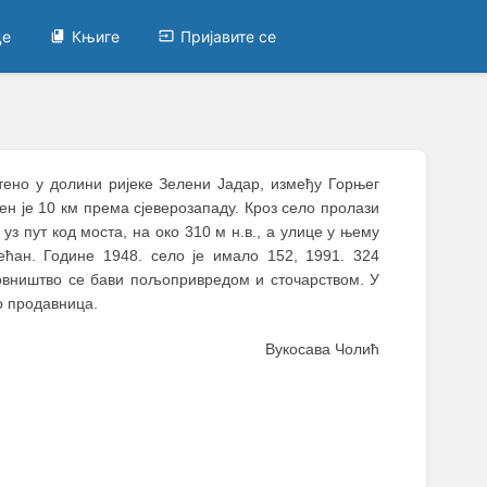
це
Књиге
Пријавите се
штено у долини ријеке Зелени Јадар, између Горњег
 је 10 км према сјеверозападу. Кроз село пролази
уз пут код моста, на око 310 м н.в., а улице у њему
ећан. Године 1948. село је имало 152, 1991. 324
ановништво се бави пољопривредом и сточарством. У
о продавница.
Вукосава Чолић