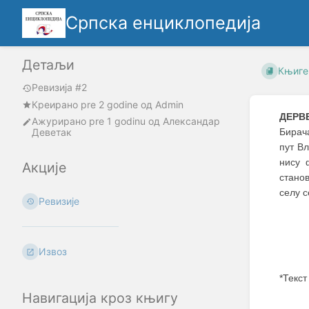
Српска енциклопедија
Детаљи
Књиге
Ревизија #2
Креирано
pre 2 godine
oд
Admin
ДЕРВ
Ажурирано
pre 1 godinu
од
Александар
Деветак
Бирач
пут В
нису 
Акције
стано
селу с
Ревизије
Извоз
*Текст
Навигација кроз књигу
Enter