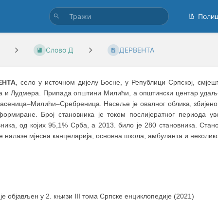
Поли
Слово Д
ДЕРВЕНТА
ЕНТА
, село у источном дијелу Босне, у Републици Српској, смје
а и Лудмера. Припада општини Милићи, а општински центар удаљен
ласеница
–
Милићи
–
Сребреница. Насеље је овалног облика, збијено 
формиране. Број становника је током послијератног периода ув
вника, од којих 95,1% Срба, а 2013. било је 280 становника. Ст
е налазе мјесна канцеларија, основна школа, амбуланта и неколик
 је објављен у 2. књизи III тома Српске енциклопедије (2021)