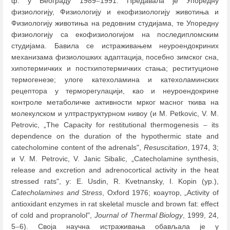
ф. у Београду 1989
–
1991. Предавала је Упоредну
физиологију, Физиологију и екофизиологију животиња и
Физиологију животиња на редовним студијама, те Упоредну
физиологију са екофизиологијом на последипломским
студијама. Бавила се истраживањем неуроендокриних
механизама физиолошких адаптација, посебно зимског сна,
хипотермичких и постхипотермичких стања; реституционе
термогенезе; улоге катехоламина и катехоламинских
рецептора у терморегулацији, као и неуроендокрине
контроле метаболичке активности мрког масног ткива на
молекулском и ултраструктурном нивоу (и M. Petkovic, V. M.
Petrovic, „The Capacity for restitutional thermogenesis
–
its
dependence on the duration of the hypothermic state and
catecholomine content of the adrenals",
Resuscitation
, 1974, 3;
и V. M. Petrovic, V. Janic Sibalic, „Catecholamine synthesis,
release and excretion and adrenocortical activity in the heat
stressed rats", у: E. Usdin, R. Kvetnansky, I. Kopin (ур.),
Catecholamines and Stress
, Oxford 1976; коаутор, „Activity of
antioxidant enzymes in rat skeletal muscle and brown fat: effect
of cold and propranolol",
Journal of Thermal Biology
, 1999, 24,
5
–
6). Своја научна истраживања обављала је у