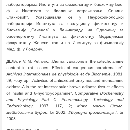
лабораторијама Института за физиологију и биохемију Био.
ф. и Института за биолошка истраживања „Синиша
Станковић". Усавршавала се у Неурокринолошкој
лабораторији Института за еволуциону физиологију и
биохемију „Сеченов" у Лењинграду, на Одељењу за
биоенергетику Института за физиологију Медицинског
факултета у Женеви, као и на Институту за физиологију
Мед. ф. у Лондону.
ДЕЛА: и V. M. Petrović, „Diurnal variations in the catecholamine
content in rat tissues. Effects of exogenous noradrenaline",
Archives internationales de physiologie et de Biochemie
, 1981,
89; коаутор, „Activities of antioxidant enzymes and monoamine
oxidase-A in the rat interscapular brown adipose tissue: effects
of insulin and 6-hydroxydopamine",
Comparative Biochemistry
and Physiology Part C: Pharmacology, Toxicology and
Endocrinology
, 1997, 117, 2;
Мрко масно ткиво,
метаболички пуфер
, Бг 2002;
Упоредна физиологија I
, Бг
2003.