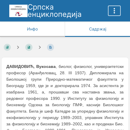
Српска
енциклопедија
Инфо
Садржај
ДАВИДОВИЋ, Вукосава
, биолог, физиолог, универзитетски
професор (Аранђеловац, 28. III 1937). Дипломирала на
Биолошкој групи Природно-математичког факултета у
Београду 1959, где је и докторирала 1974. За асистента је
изабрана 1961, а, прошавши сва наставна звања, за
редовног професора 1990. у Институту за физиологију и
биохемију Одсека за биологију ПМФ, касније Биолошког
факултета. Била је шеф Катедре за упоредну физиологију и
екофизиологију у периоду 1989
–
2003, управник Института
за физиологију и биохемију 1989
–
2002, као и продекан Био.