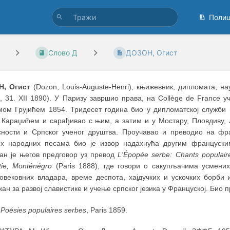
Поли
Слово Д
ДОЗОН, Огист
, Огист
(Dozon, Louis-Auguste-Henri), књижевник, дипломата, н
, 31. XII 1890). У Паризу завршио права, на Collège de France 
мом Грујићем 1854. Тридесет година био у дипломатској служби н
 Караџићем и сарађивао с њим, а затим и у Мостару, Пловдиву, 
сности и Српског ученог друштва. Проучавао и преводио на фр
их народних песама био је извор надахнућа другим француски
јан је његов предговор уз превод
L'Épopée serbe: Chants populaire
tie, Monténégro
(Paris 1888), где говори о сакупљачима усмени
овековних владара, време деспота, хајдучких и ускочких борби
ан за развој славистике и учење српског језика у Француској. Био 
:
Poésies populaires serbes
, Paris 1859.