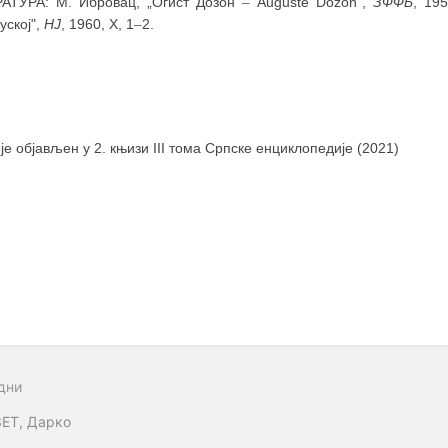
АТУРА: М. Ибровац, „Огист Дозон
–
Auguste Dozon",
ЗФФБ
, 19
уској",
НЈ
, 1960, X, 1
–
2.
 је објављен у 2. књизи III тома Српске енциклопедије (2021)
дни
ЕТ, Дарко