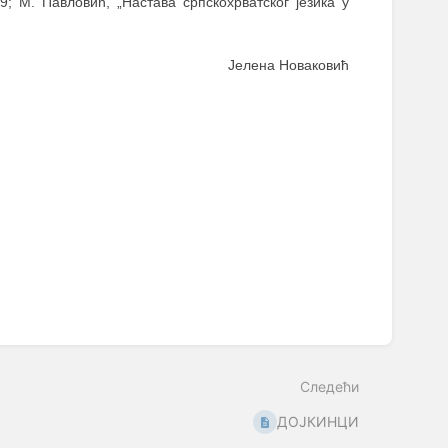
59; М. Павловић, „Настава српскохрватског језика у
Јелена Новаковић
Следећи
ДОЈКИНЦИ