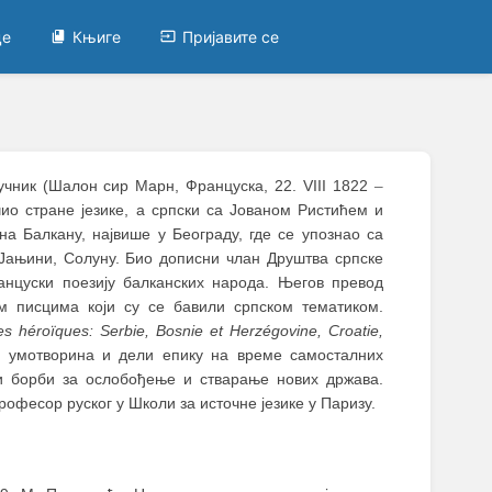
це
Књиге
Пријавите се
аучник (Шалон сир Марн, Француска, 22. VIII 1822
–
учио стране језике, а српски са Јованом Ристићем и
а Балкану, највише у Београду, где се упознао са
Јањини, Солуну. Био дописни члан Друштва српске
анцуски поезију балканских народа. Његов превод
м писцима који су се бавили српском тематиком.
s héroïques: Serbie, Bosnie et Herzégovine, Croatie,
х умотворина и дели епику на време самосталних
 и борби за ослобођење и стварање нових држава.
професор руског у Школи за источне језике у Паризу.