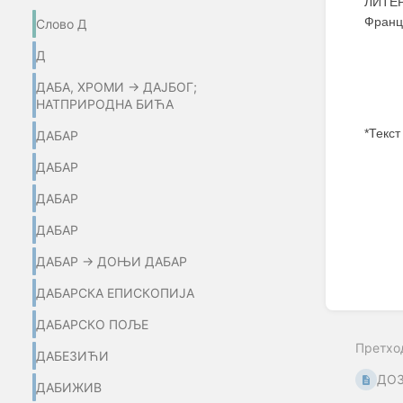
ЛИТЕР
Франц
Слово Д
Д
ДАБА, ХРОМИ → ДАЈБОГ;
НАТПРИРОДНА БИЋА
*Текст
ДАБАР
ДАБАР
Enter
section
ДАБАР
select
mode
ДАБАР
ДАБАР → ДОЊИ ДАБАР
ДАБАРСКА ЕПИСКОПИЈА
ДАБАРСКО ПОЉЕ
Претхо
ДАБЕЗИЋИ
ДОЗ
ДАБИЖИВ