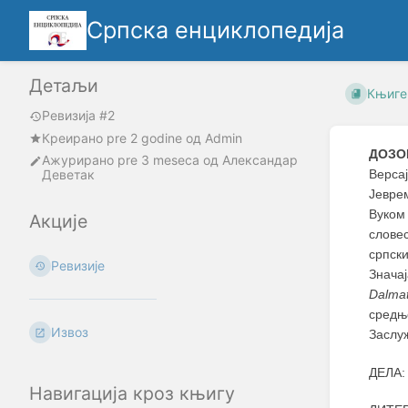
Српска енциклопедија
Детаљи
Књиге
Ревизија #2
Креирано
pre 2 godine
oд
Admin
ДОЗОН
Ажурирано
pre 3 meseca
од
Александар
Деветак
Bеpcaј
Јевре
Вуком
Акције
слове
српск
Ревизије
Знача
Dalma
средњ
Извоз
Заслуж
ДЕЛА
Навигација кроз књигу