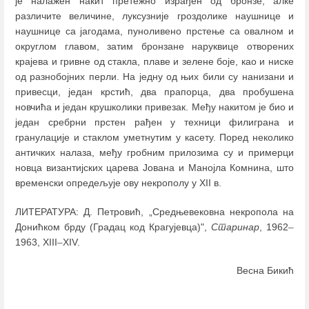
је налажен накит претежно израђен од бронзе, алке
различите величине, луксузније гроздолике наушнице и
наушнице са јагодама, пуноливено прстење са овалном и
округлом главом, затим бронзане наруквице отворених
крајева и гривне од стакла, плаве и зелене боје, као и ниске
од разнобојних перли. На једну од њих били су нанизани и
привесци, један крстић, два прапорца, два пробушена
новчића и један крушколики привезак. Међу накитом је био и
један сребрни прстен рађен у техници филиграна и
гранулације и стаклом уметнутим у касету. Поред неколико
античких налаза, међу гробним прилозима су и примерци
новца византијских царева Јована и Манојла Комнина, што
временски опредељује ову некрополу у XII в.
ЛИТЕРАТУРА: Д. Петровић, „Средњевековна некропола на
Донићком брду (Градац код Крагујевца)",
Старинар
, 1962
–
1963, XIII
–
XIV.
Весна Бикић