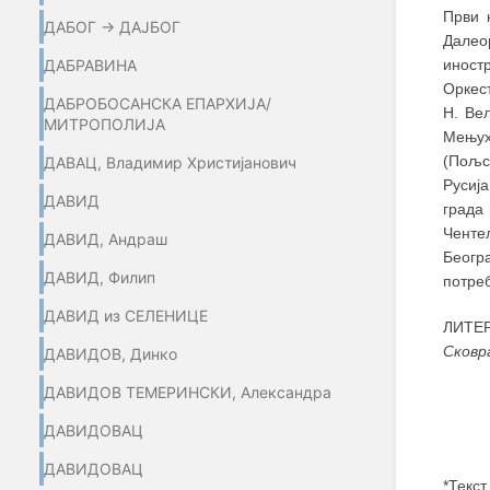
Први 
ДАБОГ → ДАЈБОГ
Далео
ДАБРАВИНА
иностр
Оркест
ДАБРОБОСАНСКА ЕПАРХИЈА/
Н. Вељ
МИТРОПОЛИЈА
Мењух
(Пољск
ДАВАЦ, Владимир Христијанович
Русиј
ДАВИД
града
Ченте
ДАВИД, Андраш
Београ
ДАВИД, Филип
потреб
ДАВИД из СЕЛЕНИЦЕ
ЛИТЕ
Сковр
ДАВИДОВ, Динко
ДАВИДОВ ТЕМЕРИНСКИ, Александра
ДАВИДОВАЦ
ДАВИДОВАЦ
*Текст