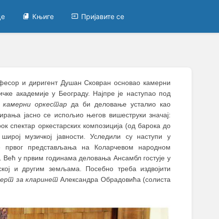
це
Књиге
Пријавите се
рофесор и диригент Душан Сковран основао камерни
ичке академије у Београду. Најпре је наступао под
 камерни оркестар
да би деловање усталио као
рања јасно се испољио његов вишеструки значај:
ок спектар оркестарских композиција (од барока до
широј музичкој јавности. Уследили су наступи у
ле првог представљања на Коларчевом народном
у. Већ у првим годинама деловања Ансамбл гостује у
уској и другим земљама. Посебно треба издвојити
ерт за кларинет
Александра Обрадовића (солиста