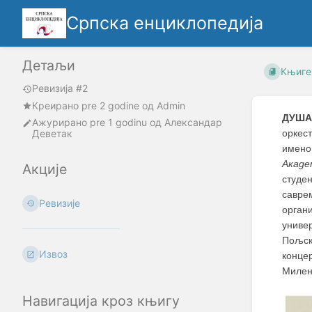
Српска енциклопедија
Детаљи
Књиге
Ревизија #2
Креирано
pre 2 godine
oд
Admin
ДУША
Ажурирано
pre 1 godinu
од
Александар
Деветак
оркес
имен
Акаде
Акције
студе
савре
Ревизије
орган
универ
Пољск
Извоз
конце
Милен
Навигација кроз књигу