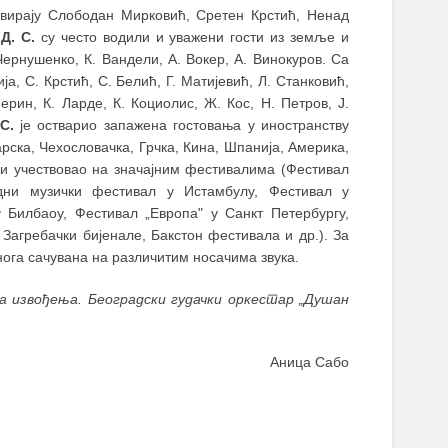
 свирају Слободан Мирковић, Сретен Крстић, Ненад
а
Д. С.
су често водили и уважени гости из земље и
Чернушенко, К. Вандели, А. Вокер, А. Винокуров. Са
а, С. Крстић, С. Белић, Г. Матијевић, Л. Станковић,
ерин, К. Ларде, К. Коциолис, Ж. Кос, Н. Петров, Ј.
С.
је остварио запажена гостовања у иностранству
арска, Чехословачка, Грчка, Кина, Шпанија, Америка,
) и учествовао на значајним фестивалима (Фестивал
дни музички фестивал у Истамбулу, Фестивал у
 Билбаоу, Фестивал „Европа" у Санкт Петербургу,
 Загребачки бијенале, Бакстон фестивала и др.). За
нога сачувана на различитим носачима звука.
на извођења. Београдски гудачки оркестар „Душан
Аница Сабо