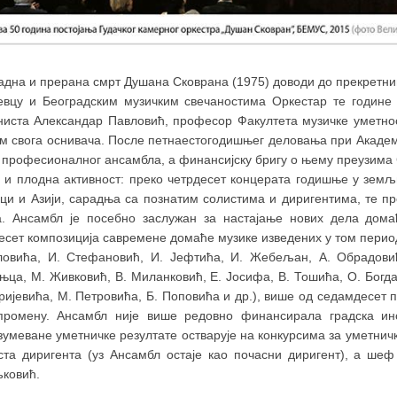
адна и прерана смрт Душана Сковрана (1975) доводи до прекретни
јевцу и Београдским музичким свечаностима Оркестар те године 
ниста Александар Павловић, професор Факултета музичке уметнос
м свога оснивача. После петнаестогодишњег деловања при Академ
с професионалног ансамбла, а финансијску бригу о њему преузима
а и плодна активност: преко четрдесет концерата годишње у земљ
ци и Азији, сарадња са познатим солистима и диригентима, те п
а. Ансамбл је посебнo заслужан за настајање нових дела дома
есет композиција савремене домаће музике изведених у том период
ловића, И. Стефановић, И. Јефтића, И. Жебељан, А. Обрадовића
ца, М. Живковић, В. Миланковић, Е. Јосифа, В. Тошића, О. Богдан
ијевића, М. Петровића, Б. Поповића и др.), више од седамдесет 
промену. Ансамбл није више редовно финансирала градска инс
умеване уметничке резултате остварује на конкурсима за уметнич
ста диригента (уз Ансамбл остаје као почасни диригент), а шеф
ковић.