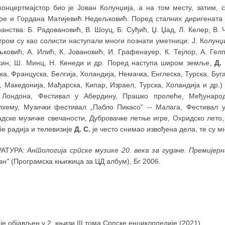
концертмајстор био је Јован Колунџија, а на том месту, затим,
ре и Гордана Матијевић Недељковић. Поред сталних диригенат
анства: Б. Радовановић, В. Шоуц, Б. Суђић, Џ. Џад, Л. Келер, В. 
ром су као солисти наступали многи познати уметници: Ј. Колунџиј
ковић, А. Илић, К. Јовановић, И. Графенауер, К. Тејлор, А. Гелп
ин, Ш. Минц, Н. Кенеди и др. Поред наступа широм земље,
Д. 
а, Француска, Белгија, Холандија, Немачка, Енглеска, Турска, Буг
а, Македонија, Мађарска, Кипар, Израел, Турска, Холандија и др.
 Лондона, Фестивал у Абердину, Прашко пролеће, Међунаро
лхему, Музички фестивал „Пабло Пикасо" -- Малага, Фестивал у
дске музичке свечаности, Дубровачке летње игре, Охридско лето,
е радија и телевизије
Д. С.
је често снимао извођена дела, те су м
РАТУРА:
Антологија српске музике 20. века за гудаче. Премијер
ан"
(Програмска књижица за ЦД албум), Бг 2006.
 је објављен у 2. књизи III тома Српске енциклопедије (2021)