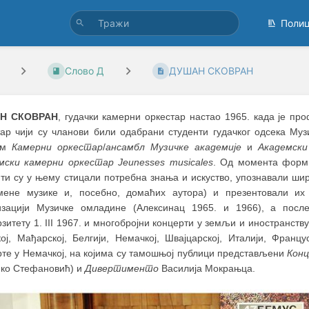
Поли
Слово Д
ДУШАН СКОВРАН
Н СКОВРАН
, гудачки камерни оркестар настао 1965. када је п
тар чији су чланови били одабрани студенти гудачког одсека Муз
ом
Камерни оркестар
/
ансамбл
Музичке академије
и
Академски
мски камерни оркестар Jeunesses musicales
. Од момента форми
нти су у њему стицали потребна знања и искуство, упознавали шир
мене музике и, посебно, домаћих аутора) и презентовали их 
изацији Музичке омладине (Алексинац 1965. и 1966), а пос
зитету 1. III 1967. и многобројни кoнцерти у земљи и иностранств
ој, Мађарској, Белгији, Немачкој, Швајцарској, Италији, Франц
рте у Немачкој, на којима су тамошњој публици представљени
Конц
ко Стефановић) и
Дивертименто
Василија Мокрањца.