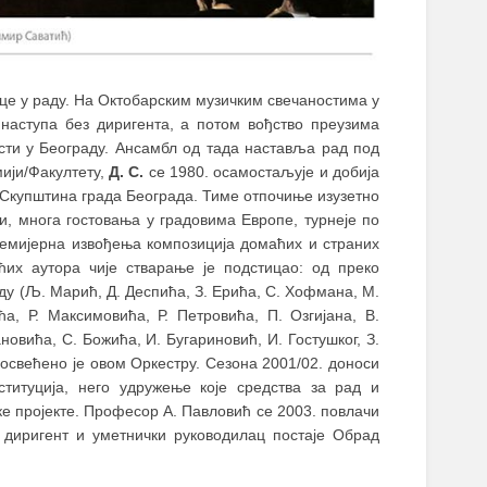
це у раду. На Октобарским музичким свечаностима у
наступа без диригента, а потом вођство преузима
ти у Београду. Ансамбл од тада наставља рад под
ији/Факултету,
Д. С.
се 1980. осамостаљује и добија
 Скупштина града Београда. Тиме отпочиње изузетно
и, многа гостовања у градовима Европе, турнеје по
ремијерна извођења композиција домаћих и страних
ћих аутора чије стварање је подстицао: од преко
у (Љ. Марић, Д. Деспића, З. Ерића, С. Хофмана, М.
, Р. Максимовића, Р. Петровића, П. Озгијана, В.
овића, С. Божића, И. Бугариновић, И. Гостушког, З.
посвећено је oвoм Оркестру. Сезона 2001/02. доноси
титуција, него удружење које средства за рад и
ке пројекте. Професор А. Павловић се 2003. повлачи
 диригент и уметнички руководилац постаје Обрад