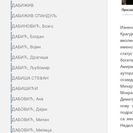
ДАБИЖИВ
ДАБИЖИВ СПАНДУЉ
ДАБИНОВИЋ, Божо
Изнен
Крагу
ДАБИЋ, Богдан
виоли
ДАБИЋ, Војин
имено
стату
ДАБИЋ, Драгиша
богат
Амери
ДАБИЋ, Љубомир
аутор
ДАБИША СТЕФАН
осамд
Михај
ДАБИШИЋИ
Мокрањ
ДАБОВИЋ, Ана
Димитр
нову 
ДАБОВИЋ, Дејан
подраз
са ме
ДАБОВИЋ, Милан
Недељ
ДАБОВИЋ, Милица