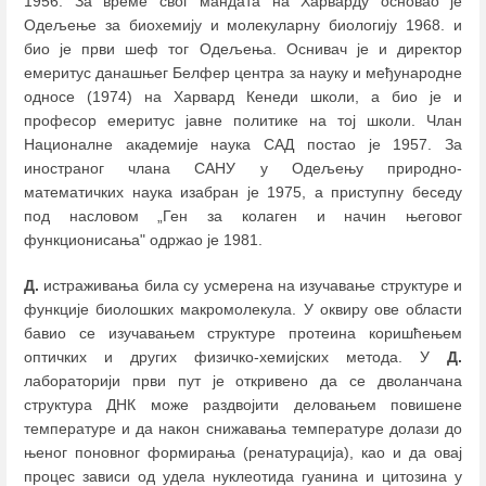
1956. За време свог мандата на Харварду основао је
Одељење за биохемију и молекуларну биологију 1968. и
био је први шеф тог Одељења. Оснивач је и директор
емеритус данашњег Белфер центра за науку и међународне
односе (1974) на Харвард Кенеди школи, а био је и
професор емеритус јавне политике на тој школи. Члан
Националне академије наука САД постао је 1957. За
иностраног члана САНУ у Одељењу природно-
математичких наука изабран је 1975, а приступну беседу
под насловом „Ген за колаген и начин његовог
функционисања" одржао је 1981.
Д.
истраживања била су усмерена на изучавање структуре и
функције биолошких макромолекула. У оквиру ове области
бавио се изучавањем структуре протеина коришћењем
оптичких и других физичко-хемијских метода. У
Д.
лабораторији први пут је откривено да се дволанчана
структура ДНК може раздвојити деловањем повишене
температуре и да након снижавања температуре долази до
њеног поновног формирања (ренатурација), као и да овај
процес зависи од удела нуклеотида гуанина и цитозина у