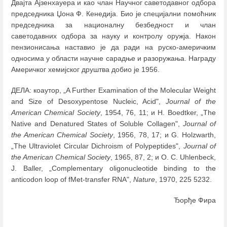
Двајта Ајзенхауера и као члан Научног саветодавног одбора
председника Џона Ф. Кенедија. Био је специјални помоћник
председника за националну безбедност и члан
саветодавних одбора за науку и контролу оружја. Након
пензионисања наставио је да ради на руско-америчким
односима у области научне сарадње и разоружања. Награду
Америчког хемијског друштва добио је 1956.
ДЕЛА: коаутор, „A Further Examination of the Molecular Weight
and Size of Desoxypentose Nucleic, Acid",
Journal of the
American Chemical Society
, 1954, 76, 11; и H. Boedtker, „The
Native and Denatured States of Soluble Collagen",
Journal of
the American Chemical Society
, 1956, 78, 17; и G. Holzwarth,
„The Ultraviolet Circular Dichroism of Polypeptides",
Journal of
the American Chemical Society
, 1965, 87, 2; и O. C. Uhlenbeck,
J. Baller, „Complementary oligonucleotide binding to the
anticodon loop of fMet-transfer RNA",
Nature
, 1970, 225 5232.
Ђорђе Фира