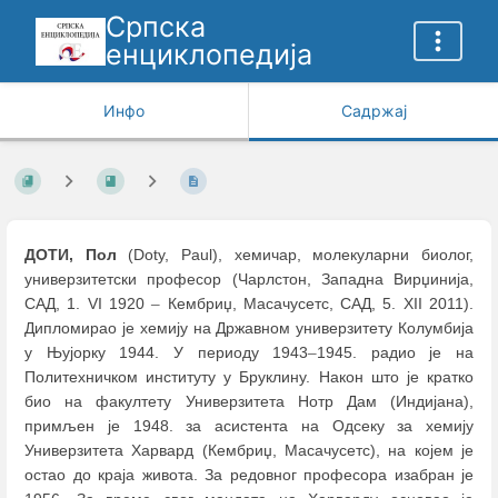
Српска
енциклопедија
Инфо
Садржај
ДОТИ, Пол
(Doty, Paul), хемичар, молекуларни биолог,
универзитетски професор (Чарлстон, Западна Вирџинија,
САД, 1. VI 1920
–
Кембриџ, Масачусетс, САД, 5. XII 2011).
Дипломирао је хемију на Државном универзитету Колумбија
у Њујорку 1944. У периоду 1943
–
1945. радио је на
Политехничком институту у Бруклину. Након што је кратко
био на факултету Универзитета Нотр Дам (Индијана),
примљен је 1948. за асистента на Одсеку за хемију
Универзитета Харвард (Кембриџ, Масачусетс), на којем је
остао до краја живота. За редовног професора изабран је