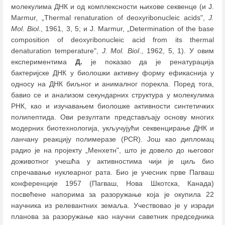
молекулима ДНК и од комплексности њихове секвенце (и J.
Marmur, „Thermal renaturation of deoxyribonucleic acids",
J.
Mol. Biol
., 1961, 3, 5; и J. Marmur, „Determination of the base
composition of deoxyribonucleic acid from its thermal
denaturation temperature",
J. Mol. Biol
., 1962, 5, 1). У овим
експериментима
Д.
је показао да је ренатурација
бактеријске ДНК у биолошки активну форму ефикаснија у
односу на ДНК биљног и анималног порекла. Поред тога,
бавио се и анализом секундарних структура у молекулима
РНК, као и изучавањем биолошке активности синтетичких
полипептида. Ови резултати представљају основу многих
модерних биотехнологија, укључујући секвенцирање ДНК и
ланчану реакцију полимеразе (PCR). Још као дипломац
радио је на пројекту „Менхетн", што је довело до његовог
доживотног учешћа у активностима чији је циљ био
спречавање нуклеарног рата. Био је учесник прве Пагваш
конференције 1957 (Пагваш, Нова Шкотска, Канада)
посвећене напорима за разоружање која је окупила 22
научника из релевантних земаља. Учествовао је у изради
планова за разоружање као научни саветник председника