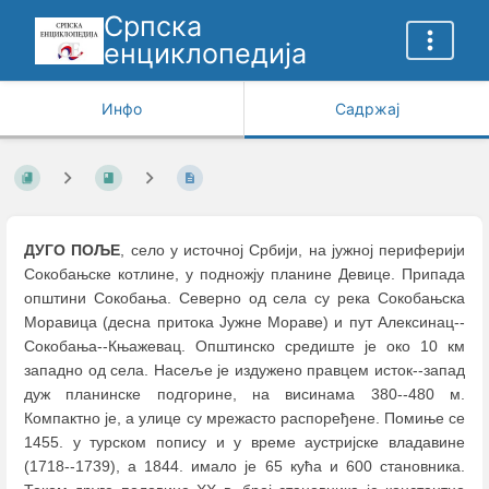
Српска
енциклопедија
Инфо
Садржај
ДУГО ПОЉЕ
, село у источној Србији, на јужној периферији
Сокобањске котлине, у подножју планине Девице. Припада
општини Сокобања. Северно од села су река Сокобањска
Моравица (десна притока Јужне Мораве) и пут Алексинац--
Сокобања--Књажевац. Општинско средиште је око 10 км
западно од села. Насеље је издужено правцем исток--запад
дуж планинске подгорине, на висинама 380--480 м.
Компактно је, а улице су мрежасто распоређене. Помиње се
1455. у турском попису и у време аустријске владавине
(1718--1739), а 1844. имало је 65 кућа и 600 становника.