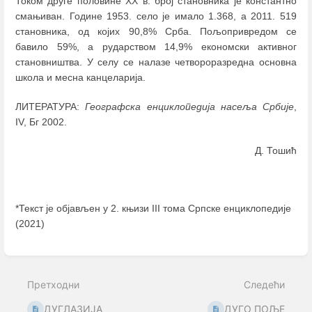
Током друге половине XX в. број становника је константно
смањиван. Године 1953. село је имало 1.368, а 2011. 519
становника, од којих 90,8% Србa. Пољопривредом се
бавило 59%, а рударством 14,9% економски активног
становништва. У селу се налазе четвороразредна основна
школа и месна канцеларија.
ЛИТЕРАТУРА:
Географска енциклопедија насеља Србије
,
IV, Бг 2002.
Д. Тошић
*Текст је објављен у 2. књизи III тома Српске енциклопедије
(2021)
Enter
section
select
Претходни
Следећи
mode
ДУГЛАЗИЈА
ДУГО ПОЉЕ