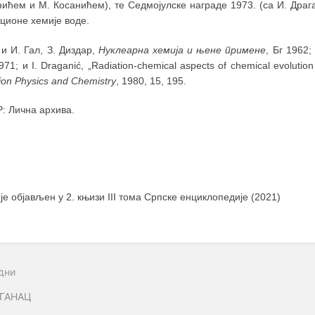
нићем и М. Косанићем), те Седмојулске награде 1973. (са И. Дра
ционе хемије воде.
и И. Гал, З. Диздар,
Нуклеарна хемија и њене примене
, Бг 1962;
971; и I. Draganić, „Radiation-chemical aspects of chemical evolutio
ion Physics and Chemistry
, 1980, 15, 195.
: Лична архива.
 је објављен у 2. књизи III тома Српске енциклопедије (2021)
дни
ГАНАЦ