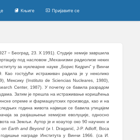
це
Књиге
Пријавите се
927 − Београд, 23. Х 1991). Студије хемије завршила
сертацију под насловом „Механизми радиолизе неких
нституту за нуклеарне науке „Борис Кидрич" у Винчи
. Као гостујући истраживач радила је у неколико
, Мексику (Instituto de Sciencias Nucleares, 1980),
esearch Center, 1987). У почетку се бавила разрадом
рудама. Затим је прешла на истраживање коришћења
инске опреме и фармацеутских производа, као и на
следњих година живота највише се бавила утицајем
ачаја за разјашњење хемијске еволуције, односно
вота на Земљи. Аутор је и коаутор око 90 научних и
ty on Earth and Beyond
(и I. Draganić, J-P. Adloff, Boca
е годишње награде Института у Винчи 1966. (са И.