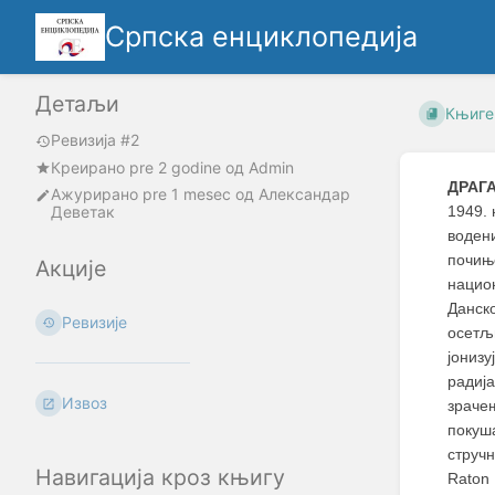
Српска енциклопедија
Детаљи
Књиге
Ревизија #2
Креирано
pre 2 godine
oд
Admin
ДРАГ
Ажурирано
pre 1 mesec
од
Александар
Деветак
1949.
водени
почињ
Акције
национ
Данско
Ревизије
осетљ
јониз
радиј
Извоз
зраче
покуша
струч
Навигација кроз књигу
Raton