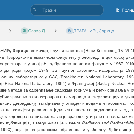
Поли
Слово Д
ДРАГАНИЋ, Зорица
АНИЋ, Зорица
, хемичар, научни саветник (Нови Кнежевац, 15. VI 1
 на Природно-математичком факултету у Београду, а докторску ди
х раствора и утицај pH" oдбранила на истом факултету 1967. У И
е да ради крајем 1949. За научног саветника изабрана је 1979
алних лабораторија: у САД (Brookhaven National Labaratory, 1969)
ј (Riso National Labaratory, 1984) и Француској (Saclay Nuclear R
иве методе за одређивање садржаја торијума и ретких земаља у 
ујућих зрачења за конзервирање намирница и стерилизацију медиц
ациону деградацију загађивача у отпадним водама и гасовима. По
ња на хемијски реактивна једињења настала радиолизом и од зн
јем одговора на питање да ли је зрачење утицало на настанак жи
них публикација, а међу њима је и књига
Radiation and Radioactivi
 1990), која је на јапанском објављена и у Јапану. Добитник ј