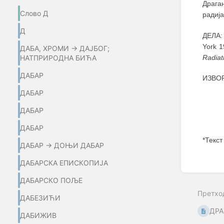
Драга
Слово Д
радија
Д
ДЕЛА: 
York 1
ДАБА, ХРОМИ → ДАЈБОГ;
Radiat
НАТПРИРОДНА БИЋА
ДАБАР
ИЗВОР
ДАБАР
ДАБАР
ДАБАР
*Текст
ДАБАР → ДОЊИ ДАБАР
Enter
ДАБАРСКА ЕПИСКОПИЈА
section
select
ДАБАРСКО ПОЉЕ
mode
Претхо
ДАБЕЗИЋИ
ДРА
ДАБИЖИВ