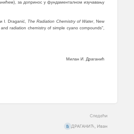
ганићем), за допринос у фундаменталном изучавању
 и I. Draganić,
The Radiation Chemistry of Water
, New
n and radiation chemistry of simple cyano compounds",
Милан И. Драганић
Следећи
ДРАГАНИЋ, Иван