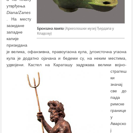
утврђења
Diana/Zanes
. На месту
зазидане
западне
капије
призидана
је велика, офанзивна, правоугаона кула, југоисточна угаона
кула је додатно ојачана и бедеми су, на неким местима,
удвојени.
Кастел на Караташу задржава велики војно-
стратеш
ки
значај
све до
пада
римске
границе
у
Аварско
ј