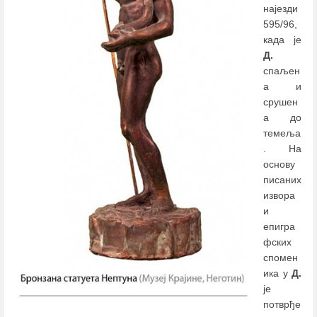
најезди
595/96,
када је
Д.
спаљен
а и
срушен
а до
темеља
. На
основу
писаних
извора
и
епигра
фских
спомен
ика у
Д.
је
потврђе