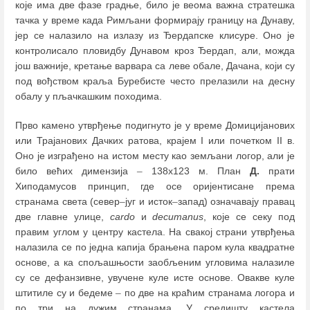
које има две фазе градње, било је веома важна стратешка
тачка у време када Римљани формирају границу на Дунаву,
јер се налазило на излазу из Ђердапске клисуре. Оно је
контролисало пловидбу Дунавом кроз Ђердап, али, можда
још важније, кретање варвара са леве обале, Дачана, који су
под вођством краља Буребисте често прелазили на десну
обалу у пљачкашким походима.
Прво камено утврђење подигнуто је у време Домицијанових
или Трајанових Дачких ратова, крајем I или почетком II в.
Оно је изграђено на истом месту као земљани логор, али је
било већих димензија
–
138х123 м. План
Д.
прати
Хиподамусов принцип, где осе оријентисане према
странама света (север
–
југ и исток
–
запад) означавају правац
две главне улице,
cardo
и
decumanus
, које се секу под
правим углом у центру кастела. На свакој страни утврђења
налазила се по једна капија брањена паром кула квадратне
основе, а ка спољашњости заобљеним угловима налазиле
су се дефанзивне, увучене куле исте основе. Овакве куле
штитиле су и бедеме
–
по две на краћим странама логора и
по три на дужим странама. У средишту кастела