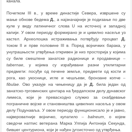
канала.
Почетком III в., у време династије Севера, извршене су
мање обнове бедема
Д.
, а најзначајније је подизање по две
куле у виду латиничног слова U на источној и западној
капији. У овом периоду формирано је и цивилно насеље уз
кастел. Археолошка истраживања потврђују процват
Д.
током II и прве половине III в. Поред војничких барака, у
унутрашњости утврђења откривен је низ просторија у којима
су биле смештене занатске радионице и продавнице
–
tabernae
, у којима су израђивани разни утилитарни
предмети: посуђе од печене земље, предмети од кости и
рога, као укоснице, игле и чешљеви, бронзане копче
–
fibulae
. Ово указује на чињеницу да је
Д.
била један од
занатско-трговинских центара на ђердапском делу дунавског
лимеса, који је превасходно служио за снабдевање
пограничне војске и становништва цивилних насеља у овом
делу Подунавља. У овом периоду функционисало је и јавно,
највероватније војничко, купатило
–
balneum
, о којем
сведочи натпис ветерана Марка Улпија Антонија Секунда,
бившег центуриона, који је нађен југоисточно од утврђења.