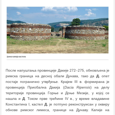
После напуштања провинције Дакије 272
–
275, обновљена је
римска граница на десној обали Дунава, тако да
Д.
опет
постаје погранично утврђење. Крајем III в. формирана је
провинција Приобална Дакија (
Dacia Ripensis
) на делу
територије провинција Горње и Доње Мезије, у којој се
нашла и
Д
. Током прве трећине IV в., у време владавине
Константина I, кастел
Д.
је потпуно реконструисан у оквиру
обнове римског лимеса, границе на Дунаву.
Капије на