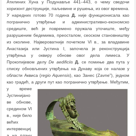
Атилиних Хуна у Подунавље 441
–
443, о чему сведочи
хоризонт деструкције, паљевине и рушења, из овог времена.
У наредних готово 70 година
Д.
није функционисала као
погранично утврђење и административно-економско
средиште, већ је повремено пружала уточиште, међу
разрушеним бедемима, преосталом, сеоском становништву
из околине. Највероватније почетком VI в., за владавине
Анастазија или Јустина I, започела је реконструкција
утврђења у оквиру обнове овог дела лимеса. У
Прокопијевом делу
De aedificiis
Д.
се помиње два пута у
списку обновљених утврђења на Дунаву која се налазе у
области Аквиса (
regio Aquensis
), као Занес (Zavne"), једном
као градић, а други пут као погранично утврђење.
Међутим,
у време
Јустинијано
ве обнове,
средином VI
в., није било
већих
интервенциј
а на плану