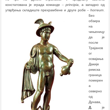
констатована је зграда команде
–
principia
, а западно од
утврђења складиште прехрамбене и друге робе
–
horreum
.
Без
обзира
на
чињеницу
да је
после
Трајанов
ог
освајања
Дакије
римска
граница
померен
а
северно
од
Дунава,
Д.
је