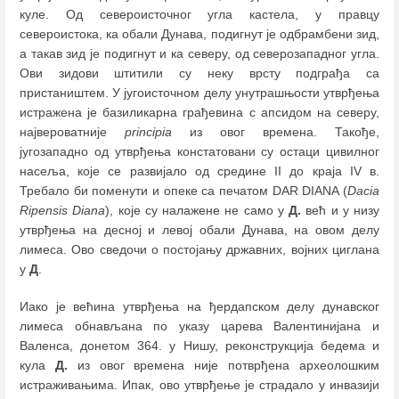
куле. Од североисточног угла кастела, у правцу
североистока, ка обали Дунава, подигнут је одбрамбени зид,
а такав зид је подигнут и ка северу, од северозападног угла.
Ови зидови штитили су неку врсту подграђа са
пристаништем. У југоисточном делу унутрашњости утврђења
истражена је базиликарна грађевина с апсидом на северу,
највероватније
principia
из овог времена. Такође,
југозападно од утврђења констатовани су остаци цивилног
насеља, које се развијало од средине II до краја IV в.
Требало би поменути и опеке са печатом DAR DIANA (
Dacia
Ripensis
Diana
), које су налажене не само у
Д.
већ и у низу
утврђења на десној и левој обали Дунава, на овом делу
лимеса. Ово сведочи о постојању државних, војних циглана
у
Д
.
Иако је већина утврђења на ђердапском делу дунавског
лимеса обнављана по указу царева Валентинијана и
Валенса, донетом 364. у Нишу, реконструкција бедема и
кула
Д.
из овог времена није потврђена археолошким
истраживањима. Ипак, ово утврђење је страдало у инвазији