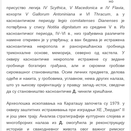
но
присуство легија
IV Scythica
,
V Macedonica
и
IV Flavia
,
кохорти
V Gallorum Antoniniana
и
VI
Thracum
, а у
касноантичком периоду
legio
comitatenses Dianenses
је
потврђена у спису
Notitia dignitatum
из средине V в. Из
касноантичког периода, IV
–
VI в., низ грађевина различите
намене откривен је у утврђењу, а ван бедема је истражена
касноантичка некропола и ранохришћанска гробница
триконхалне основе, меморија, северно од кастела. У
оквиру касноантичке некрополе истражене су зидане
гробнице богатијих грађана, али и скромни гробови
сиромашног становништва. Осим личних предмета, делова
одеће и накита, у гробовима, углавном, нема других налаза,
што уз њихову оријентацију у правцу запад
–
исток, сведочи
да су становништво касноантичке
Д.
чинили хришћани.
Археолошка ископавања на Караташу започета су 1979. у
оквиру заштитних истраживања при изградњи ХЕ „Ђердап" II
и још увек трају. Анализа стратиграфије културних слојева и
многобројних налаза из
Д.
омогућила је реконструкцију
историје и свакодневног живота овог важног римског