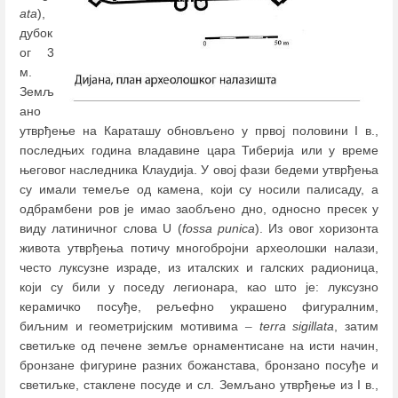
ata
),
дубок
ог 3
м.
Земљ
ано
утврђење на Караташу обновљено у првој половини I в.,
последњих година владавине цара Тиберија или у време
његовог наследника Клаудија. У овој фази бедеми утврђења
су имали темеље од камена, који су носили палисаду, а
одбрамбени ров је имао заобљено дно, односно пресек у
виду латиничног слова U (
fossa punica
). Из овог хоризонта
живота утврђења потичу многобројни археолошки налази,
често луксузне израде, из италских и галских радионица,
који су били у поседу легионара, као што је: луксузно
керамичко посуђе, рељефно украшено фигуралним,
биљним и геометријским мотивима
–
terra sigillata
, затим
светиљке од печене земље орнаментисане на исти начин,
бронзане фигурине разних божанстава, бронзано посуђе и
светиљке, стаклене посуде и сл. Земљано утврђење из I в.,