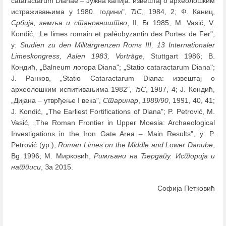
cataractarum Dianae
–
Јужна капија: извештај о археолошким
истраживањима у 1980. години",
ЂС
, 1984, 2; Ф. Каниц,
Србија, земља и становништво
, II, Бг 1985; M. Vasić, V.
Kondić, „Le limes romain et paléobyzantin des Portes de Fer",
у:
Studien zu den Militärgrenzen Roms III, 13 Internationaler
Limeskongress, Aalen 1983, Vorträge
, Stuttgart 1986; В.
Кондић, „Balneum логора Diana"; „Statio cataractarum Diana";
Ј. Ранков, „Statio Cataractarum Diana: извештај о
археолошким испитивањима 1982",
ЂС
, 1987, 4; Ј. Кондић,
„Дијана
–
утврђење I века",
Старинар
,
1989/90
, 1991, 40, 41;
J. Kondić, „The Earliest Fortifications of Diana"; P. Petrović, M.
Vasić, „The Roman Frontier in Upper Moesia: Archaeological
Investigations in the Iron Gate Area
–
Main Results", у: P.
Petrović (ур.),
Roman Limes on the Middle and Lower Danube
,
Bg 1996; M. Мирковић,
Римљани на Ђердапу. Историја и
натписи
, За 2015.
Софија Петковић