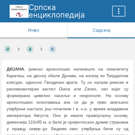
Српска
енциклопедија
Инфо
Садржај
ДИЈАНА
, римско археолошко налазиште на локалитету
Караташ, на десној обали Дунава, на излазу из Ђердапске
клисуре, односно Гвоздених врата. Ту се налази римски и
рановизантијски кастел
Diana
или
Zanes
, око којег су
формирани цивилно насеље и некрополе. На основу
археолошких ископавања зна се да је прво земљано
утврђење настало још почетком I в. н.е, у времe владавине
императора Августа. Оно је имало правоугаону основу,
димензија 110х95 м, а било је оријентисано дужим странама
у правцу север
–
југ. Бедеми овог утврђења били су од