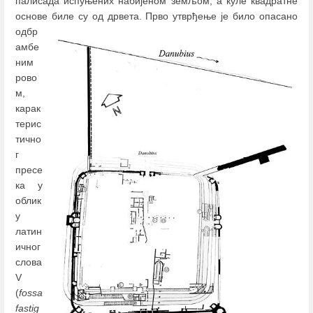
палисада испуњених набијеном земљом, а куле квадратне
основе биле су од дрвета.
Прво утврђење је било опасано
одбр
амбе
ним
рово
м,
карак
терис
тично
г
пресе
ка у
облик
у
латин
ичног
слова
V
(
fossa
fastig