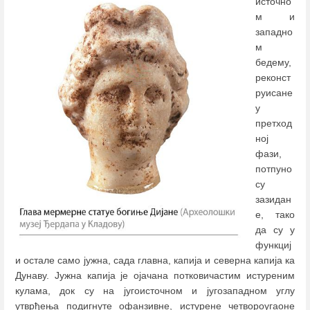
источно
м и
западно
м
бедему,
реконст
руисане
у
претход
ној
фази,
потпуно
су
зазидан
е, тако
да су у
функциј
и остале само јужна, сада главна, капија и северна капија ка
Дунаву. Јужна капија је ојачана потковичастим истуреним
кулама, док су на југоисточном и југозападном углу
утврђења подигнуте офанзивне, истурене четвороугаоне