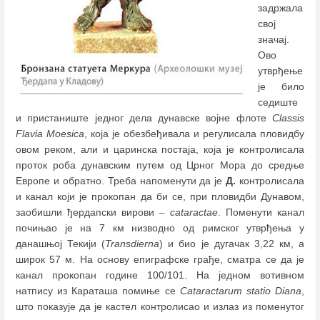
задржала
свој
значај.
Ово
утврђење
је било
седиште
и пристаниште једног дела дунавске војне флоте
Classis
Flavia Moesica
, која је обезбеђивала и регулисала пловидбу
овом реком, али и царинска постаја, која је контролисала
проток роба дунавским путем од Црног Мора до средње
Европе и обратно. Треба напоменути да је
Д.
контролисала
и канал који је прокопан да би се, при пловидби Дунавом,
заобишли ђердапски вирови
–
cataractae
. Поменути канал
почињао је на 7 км низводно од римског утврђења у
данашњој Текији (
Transdierna
) и био је дугачак 3,22 км, а
широк 57 м. На основу епиграфске грађе, сматра се да је
канал прокопан године 100/101. На једном вотивном
натпису из Караташа помиње се
Cataractarum statio Diana
,
што показује да је кастел контролисао и излаз из поменутог