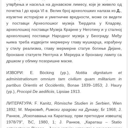
утврђења и насеља на дунавском лимесу, које је живело од
почетка I до краја VI в. Велик број археолошких налаза из
Д.
,
изузетне историјске и уметничке вредности, може се видети
у поставци Археолошког музеја Ђердапа у Кладову,
археолошкој поставци Музеја Крајине у Неготину и у сталној
археолошкој поставци Народног музеја у Београду. Међу
њима треба издвојити мермерну главу мушкарца, израђену
у стилу реализма, главу мермерне статуе богиње Дијане,
бронзане статуете Нептуна и Меркура и бронзану лампу са
дршком у облику позоришне маске.
ИЗВОРИ: E. Böcking (ур.),
Notitia dignitatum et
administrationum omnium tam civilium quam militarium in
partibus Orientis et Occidentis
, Bonae 1839
–
1853; J. Haury
(ур.),
Procopii De aedificiis
, Lipsiae 1913.
ЛИТЕРАТУРА: F. Kanitz,
Römische Studien in Serbien
, Wien
1892; M. Мирковић,
Римски градови на Дунаву
, Бг 1968; J.
Ранков, „Ископавања на Караташу, први претходни извештај
1978/79",
ЂС
, 1980, 1; Ј. Ранков, „Караташ
–
Statio