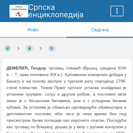
Српска
енциклопедија
Инфо
Садржај
ДЕМЕЛИЋ, Теодор
, трговац, племић (Вршац, средина XVIII
в.
–
?, прва половина XIX в.). Куповином коморских добара у
Банату и на основу заслуге у турском рату породица 1796.
стиче племство. Током Првог српског устанка снабдевао је
устанике оружјем, сољу и другом робом, а пословне везе
имао је с босанским беговима, али и с угледним бечким
кућама. За устанике је обављао одговарајуће обавештајне и
дипломатске послове, због чега је неко време био под
присмотром бечке полиције као нарочито опасан. Послујући
као трговац по Влашкој, дошао је у везу с руским конзулом у