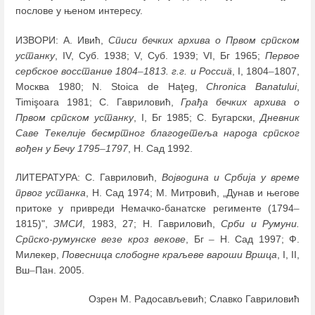
послове у њеном интересу.
ИЗВОРИ: А. Ивић,
Списи бечких архива о Првом српском
устанку
, IV, Суб. 1938; V, Суб. 1939; VI, Бг 1965;
Первое
сербское восстание 1804
–
1813. г.г. и Россиä
, I, 1804
–
1807,
Москва 1980; N. Stoica de Haţeg,
Chronica Banatului
,
Timişoara 1981; С. Гавриловић,
Грађа бечких архива о
Првом српском устанку
, I, Бг 1985; С. Бугарски,
Дневник
Саве Текелије бесмртног благодетеља народа српског
вођен у Бечу 1795
–
1797
, Н. Сад 1992.
ЛИТЕРАТУРА: С. Гавриловић,
Војводина и Србија у време
првог устанка
, Н. Сад 1974; М. Митровић, „Дунав и његове
притоке у привреди Немачко-банатске регименте (1794
–
1815)",
ЗМСИ
, 1983, 27; Н. Гавриловић,
Срби и Румуни.
Српско-румунске везе кроз векове
, Бг
–
Н. Сад 1997; Ф.
Милекер,
Повесница слободне краљеве вароши Вршца
, I, II,
Вш
–
Пан. 2005.
Озрен М. Радосављевић; Славко Гавриловић