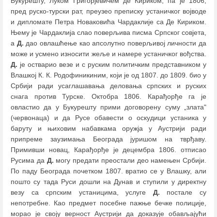
Букурешту, Луком Григорјевичем де Кириком, па је 1806,
пред руско-турски рат, преузео преписку устаничког војводе
и дипломате Петра Новаковића Чардаклије са Де Кириком.
Њему је Чардаклија слао поверљива писма Српског совјета,
а
Д.
дао овлашћење као апсолутно поверљивој личности да
може и усмено износити жеље и намере устаничког вођства.
Д.
је остварио везе и с руским политичким представником у
Влашкој К. К. Родофиникиним, који је од 1807. до 1809. био у
Србији ради усаглашавања деловања српских и руских
снага против Турске. Октобра 1806. Карађорђе га је
овластио да у Букурешту прими договорену суму „злата"
(червонаца) и да Русе обавести о оскудици устаника у
баруту и њиховим набавкама оружја у Аустрији ради
припреме заузимања Београда јуришом на тврђаву.
Примивши новац, Карађорђе је децембра 1806. отписао
Русима да
Д.
могу предати преостали део намењен Србији.
По паду Београда почетком 1807. вратио се у Влашку, али
пошто су тада Руси дошли на Дунав и ступили у директну
везу са српским устаницима, услуге
Д.
постале су
непотребне. Као предмет посебне пажње бечке полиције,
морао је своју верност Аустрији да доказује обављајући