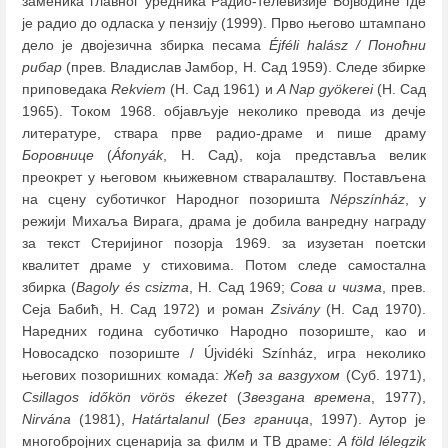
заменика главног уредника Радио-телевизије Војводине где
је радио до одласка у пензију (1999). Прво његово штампано
дело је двојезична збирка песама
Éjféli halász / Поноћни
рибар
(прев. Владислав Јамбор, Н. Сад 1959). Следе збирке
приповедака
Rekviem
(Н. Сад 1961) и
A Nap gyökerei
(Н. Сад
1965). Током 1968. објављује неколико превода из дечје
литературе, ствара прве радио-драме и пише драму
Боровнице
(
Áfonyák
, Н. Сад), која представља велик
преокрет у његовом књижевном стваралаштву. Постављена
на сцену суботичког Народног позоришта
Népszínház
, у
режији Михаља Вирага, драма је добила ванредну награду
за текст Стеријиног позорја 1969. за изузетан поетски
квалитет драме у стиховима. Потом следе самостална
збирка (
Bagoly és csizma
, Н. Сад 1969;
Сова и чизма
, прев.
Сеја Бабић, Н. Сад 1972) и роман
Zsivány
(Н. Сад 1970).
Наредних година суботичко Народно позориште, као и
Новосадско позориште / Újvidéki Színház, игра неколико
његових позоришних комада:
Жеђ за ваздухом
(Суб. 1971),
Csillagos időkön vörös ékezet
(
Звездана времена
, 1977),
Nirvána
(1981),
Határtalanul
(
Без граница
, 1997). Аутор је
многобројних сценарија за филм и ТВ драме:
A föld lélegzik