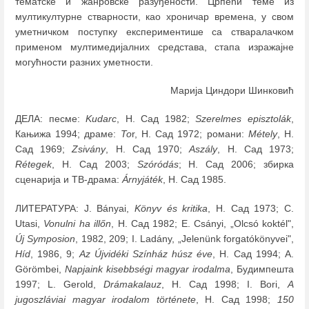
тематске и жанровске разуђености. Црпећи теме из
мултикултурне стварности, као хроничар времена, у свом
уметничком поступку експериментише са стваралачком
применом мултимедијалних средстава, стапа изражајне
могућности разних уметности.
Марија Циндори Шинковић
ДЕЛА: песме:
Kudarc
, Н. Сад 1982;
Szerelmes episztolák
,
Кањижа 1994; драме:
To
r, Н. Сад 1972; романи:
Métely
, Н.
Сад 1969;
Zsivány
, Н. Сад 1970;
Aszály
, Н. Сад 1973;
Rétegek
, Н. Сад 2003;
Szóródás
; Н. Сад 2006; збирка
сценарија и ТВ-драма:
Árnyjáték
, Н. Сад 1985.
ЛИТЕРАТУРА: J. Bányai,
Könyv és kritika
, Н. Сад 1973; C.
Utasi,
Vonulni ha illőn
, Н. Сад 1982; Е. Csányi, „Olcsó koktél",
Új Symposion
, 1982, 209; I. Ladány, „Jelenünk forgatókönyvei",
Híd
, 1986, 9;
Az Újvidéki Színház húsz éve
, Н. Сад 1994; A.
Görömbei,
Napjaink kisebbségi magyar irodalma
, Будимпешта
1997; L. Gerold,
Drámakalauz
, Н. Сад 1998; I. Bori,
A
jugoszláviai magyar irodalom története
, Н. Сад 1998;
150