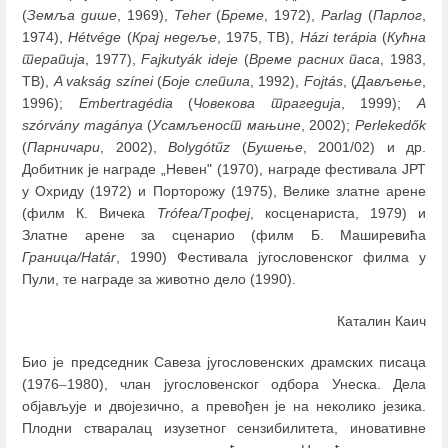
(
Земља дише
, 1969),
Teher
(
Бреме
, 1972),
Parlag
(
Парлог
,
1974),
Hétvége
(
Крај недеље
, 1975, ТВ),
Házi terápia
(
Кућна
терапија
, 1977),
Fajkutyák ideje
(
Време расних паса
, 1983,
ТВ),
A vakság színei
(
Боје слепила
, 1992),
Fojtás
, (
Дављење
,
1996);
Embertragédia
(
Човекова трагедија
, 1999);
A
szórvány magánya
(
Усамљеност мањине
, 2002);
Perlekedők
(
Парничари
, 2002),
Bolygótűz
(
Бушење
, 2001/02) и др.
Добитник је награде „Невен" (1970), награде фестивала ЈРТ
у Охриду (1972) и Порторожу (1975), Велике златне арене
(филм К. Вичека
Trófea/Трофеј
, косценариста, 1979) и
Златне арене за сценарио (филм Б. Маширевића
Граница/Határ
, 1990) Фестивала југословенског филма у
Пули, те награде за животно дело (1990).
Каталин Каич
Био је председник Савеза југословенских драмских писаца
(1976
–
1980), члан југословенског одбора Унеска. Дела
објављује и двојезично, а превођен је на неколико језика.
Плодни стваралац изузетног сензибилитета, иновативне