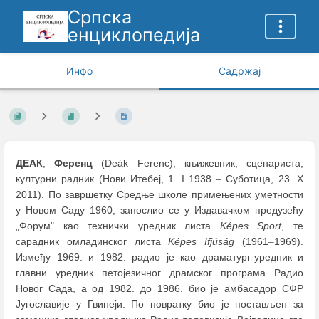
Српска
енциклопедија
Инфо
Садржај
ДЕАК
,
Ференц
(Deák Ferenc), књижевник, сценариста,
културни радник (Нови Итебеј, 1. I 1938
–
Суботица, 23. X
2011). По завршетку Средње школе примењених уметности
у Новом Саду 1960, запослио се у Издавачком предузећу
„Форум" као технички уредник листа
Képes Sport
, те
сарадник омладинског листа
Képes Ifjúság
(1961
–
1969).
Између 1969. и 1982. радиo је као драматург-уредник и
главни уредник петојезичног драмског програма Радио
Новог Сада, а од 1982. до 1986. био је амбасадор СФР
Југославије у Гвинеји. По повратку био је постављен за