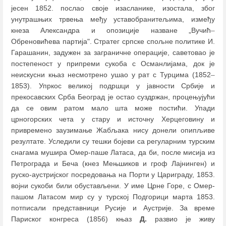
јесен 1852. послао своје изасланике, изостала, због
унутрашњих трвења међу уставобранитељима, између
кнеза Александра и опозиције назване „Вучић
–
Обреновићева партија". Стратег српске спољне политике И.
Гарашанин, задужен за заграничне операције, саветовао је
постепеност у припреми сукоба с Османлијама, док је
неискусни књаз несмотрено ушао у рат с Турцима (1852
–
1853). Упркос великој подршци у јавности Србије и
прекосавских Срба Београд је остао суздржан, процењујући
да се овим ратом мало шта може постићи. Упади
црногорских чета у стару и источну Херцеговину и
привремено заузимање Жабљака нису донели опипљиве
резултате. Уследили су тешки бојеви са регуларним турским
снагама мушира Омер-паше Латаса, да би, после мисија из
Петрограда и Беча (кнез Мењшиков и гроф Лајнинген) и
руско-аустријског посредовања на Порти у Цариграду, 1853.
војни сукоби били обустављени. У име Црне Горе, с Омер-
пашом Латасом мир су у турској Подгорици марта 1853.
потписали представници Русије и Аустрије. За време
Париског конгреса (1856) књаз
Д.
развио је живу