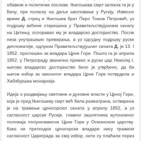
обавезе и политичке послове. Његошева смрт затекла га је у
Бечу, при поласку на даље школовање у Русију. Извесно
време
Д.
стриц и Његошев брат Перо Томов Петровић, уз
подршку већине старешина у Правитељствујушчем сенату
на Цетињу, оспоравао му је владарско достојанство. После
низа унутрашњих превирања, а уз одсудну подршку руске
дипломатије, одлуком Правитељствујушчег сената
Д.
је 13. I
1852. проглашен за владара Црне Горе. Пошто га је априла
1852. у Петрограду званично примио и руски цар Николај I,
његово владарско достојанство било је утврђено, да би
његов избор за законитог владара Црне Горе потврдила и
Хабзбуршка монархија.
Идеја о раздвајању световне и духовне власти у Црној Гори,
која је пред Његошеву смрт већ била разматрана, остварена
је на тражење црногорског сената у априлу 1852, а уз
сагласност царске Русије, главног заштитника аутономног
положаја полунезависне Црне Горе у Османском царству.
Како ни претходни црногорски владари нису тражили
сагласност Цариграда за свој избор, нити су плаћали порез