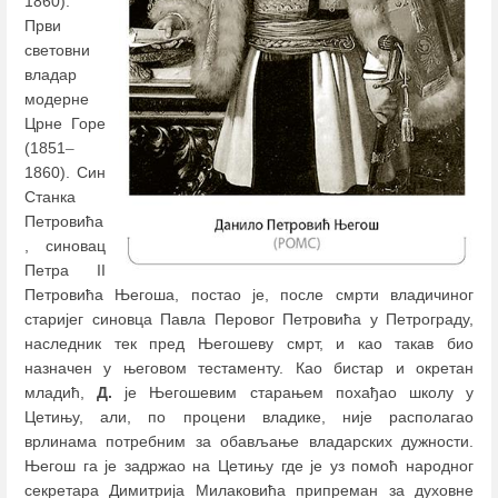
1860).
Први
световни
владар
модерне
Црне Горе
(1851
–
1860). Син
Станка
Петровића
, синовац
Петра II
Петровића Његоша, постао је, после смрти владичиног
старијег синовца Павла Перовог Петровића у Петрограду,
наследник тек пред Његошеву смрт, и као такав био
назначен у његовом тестаменту. Као бистар и окретан
младић,
Д.
је Његошевим старањем похађао школу у
Цетињу, али, по процени владике, није располагао
врлинама потребним за обављање владарских дужности.
Његош га је задржао на Цетињу где је уз помоћ народног
секретара Димитрија Милаковића припреман за духовне