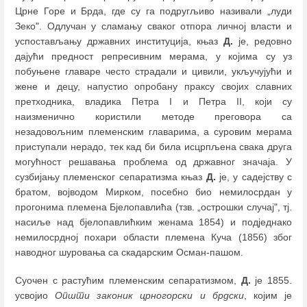
Црне Горе и Брда, где су га подругљиво називали „луди
Зеко". Одлучан у сламању сваког отпора личној власти и
успостављању државних институција, књаз
Д.
је, редовно
дајући предност репресивним мерама, у којима су уз
побуњене главаре често страдали и цивили, укључујући и
жене и децу, напустио опробану праксу својих славних
претходника, владика Петра I и Петра II, који су
наизменично користили методе преговора са
незадовољним племенским главарима, а суровим мерама
приступали нерадо, тек кад би била исцрпљена свака друга
могућност решавања проблема од државног значаја. У
сузбијању племенског сепаратизма књаз
Д.
је, у садејству с
братом, војводом Мирком, посебно био немилосрдан у
прогонима племена Бјелопавлића (тзв. „острошки случај", тј.
насиље над бјелопавлићким женама 1854) и подједнако
немилосрдној похари области племена Куча (1856) због
наводног шуровања са скадарским Осман-пашом.
Суочен с растућим племенским сепаратизмом,
Д.
је 1855.
усвојио
Општи законик црногорски и брдски
, којим је