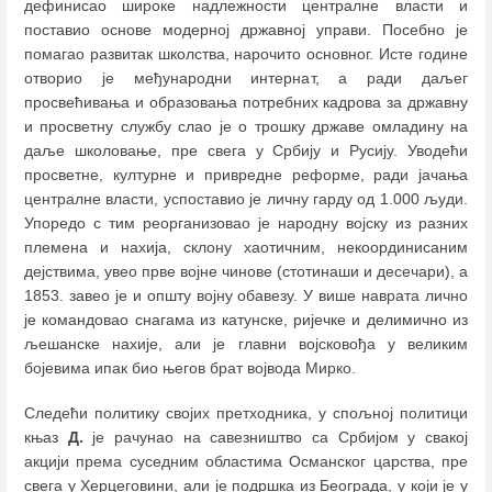
дефинисао широке надлежности централне власти и
поставио основе модерној државној управи. Посебно је
помагао развитак школства, нарочито основног. Исте године
отворио је међународни интернат, а ради даљег
просвећивања и образовања потребних кадрова за државну
и просветну службу слао је о трошку државе омладину на
даље школовање, пре свега у Србију и Русију. Уводећи
просветне, културне и привредне реформе, ради јачања
централне власти, успоставио је личну гарду од 1.000 људи.
Упоредо с тим реорганизовао је народну војску из разних
племена и нахија, склону хаотичним, некоординисаним
дејствима, увео прве војне чинове (стотинаши и десечари), а
1853. завео је и општу војну обавезу. У више наврата лично
је командовао снагама из катунске, ријечке и делимично из
љешанске нахије, али је главни војсковођа у великим
бојевима ипак био његов брат војвода Мирко.
Следећи политику својих претходника, у спољној политици
књаз
Д.
је рачунао на савезништво са Србијом у свакој
акцији према суседним областима Османског царства, пре
свега у Херцеговини, али је подршка из Београда, у који је у