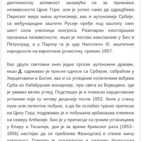
дипломатску активност залажући се за признање
независности Црне Горе, али је успео само да одредбама
Париског мира њена аутономија, као и аутономија Србије,
са међународне заштите Русије пређе под заштиту свих
шест сила учесница конгреса. Разочаран изостајањем
признања независности, књаз је послао изасланике у Беч и
Петроград, а у Паризу га је цар Наполеон III, заштитник
народности на европском југоистоку, примио 1857.
Као други световни кнез једне српске аутономне државе,
књаз
Д.
одржавао је присне односе са Србијом, сабраћом у
Херцеговини и Босни, као и са угледним политичким вођама
Срба из Хабзбуршке монархије, пре свега из Војводине, где
је уживао велик углед. Подстицао је и помагао херцеговачке
устанике који су читаву деценију после 1852. били у стању
пуне или латентне побуне, а да би ослабио турски притисак
на Црну Гору, подржавао је и побуњена арбанашка племена
на северу Албаније. Био је у преписци са грчким устаницима
у Епиру и Тесалији, док је за време Кримског рата (1853
–
1856) настојао да се приближи Француској и стекне њену
наклоност. Говорио је италијански и разумео француски