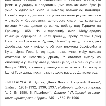
језик, а у додиру с представницима великих сила брзо је
учио о односима сила и њиховој балканској политици.
Највећи војни и дипломатски успех постигао је умешавши се
у сукобе у Херцеговини: црногорске снаге под командом
војводе Мирка однеле су велику победу над Турцима на
Граховцу 1858. На интервенцију сила Међународна
комисија одредила је нову границу, препуштајући Црној
Гори, осим Грахова и Рудине, Никшићку жупу, Липово, део
Дробњака, као и поједине области племена Васојевића и
Куча. Црна Гора је од тада, незванично, међу силама
сматрана за независну државу. У сталном сукобу са
опозицијом у Сенату књаз
Д.
убијен је од најмљених убица у
Котору, 1860, у атентату изведеном из освете. По њему у
Црној Гори данас носи назив градско насеље Даниловград.
ЛИТЕРАТУРА: Д. Вуксан, „Књаз Данило Петровић Његош",
Записи
, 1931
–
1932, 1936, 1937;
Историја српског народа
,
V, 2, Бг 1980; Б. Павићевић,
Данило I Петровић Његош.
Књаз црногорски и брдски 1851
–
1860
, Бг 1990.