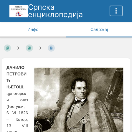
Српска
енциклопедија
Инфо
Садржај
ДАНИЛО
ПЕТРОВИ
Ћ
ЊЕГОШ
,
црногорск
и кнез
(Његуши,
6. VI 1826
–
Котор,
13. VIII