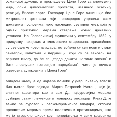
османској држави, и проглашење Црне Горе за кнежевину
није, осим дипломатских протеста, изазвало осетнију
реакцију Високе порте. Господар Црне Горе више није био
митрополит цетињски који непосредно управља свим
државним пословима, него наследни, световни кнез, који је
одмах приступио мерама стварања нових државних
установа. На Госпођинској скупштини у септембру 1852, у
присуству нахијских и племенских старешина, прихваћене
су све одлуке новог владара: потврђени су сви нови и стари
сенатори, капетани и перјаници, који су се заклели на
верност књазу, да ће се „тврдо држати његових закона" и
бити „послушни његовијем наредбама", чиме је почела
„световна аутократија у Црној Гори".
Младом књазу је од највеће помоћи у учвршћивању власти
био његов брат војвода Мирко Петровић Његош, који је,
сличног карактера као и сам
Д.
, најсуровијим мерама
сузбијао сваку племенску и главарску опозицију. Kњаз
Д.
је
важио за суровог и бескомпромисног владара, склоног
преоштрим мерама према политичким противницима, што
му је створило широк круг непријатеља у свим крајевима