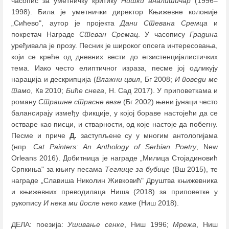
часопис за уметничку критику
Нишки аналитичар
(1996
–
1998). Била је уметнички директор Књижевне колоније
„Сићево", аутор је пројекта
Дани Стевана Сремца
и
покретач Награде
Стеван Сремац
. У часопису
Градина
уређивала је прозу. Песник је широког опсега интересовања,
који се креће од дневних вести до егзистенцијалистичких
тема. Иако често елиптичног израза, песме јој одликују
нарација и дескрипција (
Влажни цвил
, Бг 2008;
И поведи ме
тамо
, Кв 2010;
Биће снега
, Н. Сад 2017). У приповеткама и
роману
Страшне страсне везе
(Бг 2002) њени јунаци често
балансирају између фикције, у којој бораве настојећи да се
остваре као писци, и стварности, од које настоје да побегну.
Песме и приче
Д.
заступљене су у многим антологијама
(нпр.
Cat Painters: An Anthology of Serbian Poetry
, New
Orleans 2016). Добитница је награде „Милица Стојадиновић
Српкиња" за књигу песама
Теглице за бубице
(Вш 2015), те
награде „Славиша Николин Живковић" Друштва књижевника
и књижевних преводилаца Ниша (2018) за приповетке у
рукопису
И нека ми после неко каже
(Ниш 2018).
ДЕЛА: поезија:
Ушивање сенке
, Ниш 1996;
Мрежа
, Ниш