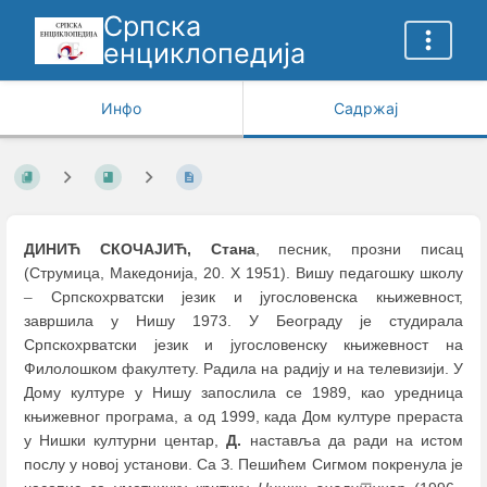
Српска
енциклопедија
Инфо
Садржај
ДИНИЋ СКОЧАЈИЋ, Стана
, песник, прозни писац
(Струмица, Македонија, 20. Х 1951). Вишу педагошку школу
–
Српскохрватски језик и југословенска књижевност,
завршила у Нишу 1973. У Београду је студирала
Српскохрватски језик и југословенску књижевност на
Филолошком факултету. Радила на радију и на телевизији. У
Дому културе у Нишу запослила се 1989, као уредница
књижевног програма, а од 1999, када Дом културе прераста
у Нишки културни центар,
Д.
наставља да ради на истом
послу у новој установи. Са З. Пешићем Сигмом покренула је