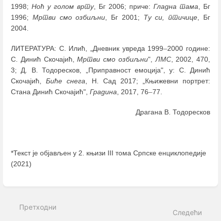
1998;
Ноћ у голом врту
, Бг 2006; приче:
Гладна тама
, Бг
1996;
Мртви смо озбиљни
, Бг 2001;
Ту си, птичице
, Бг
2004.
ЛИТЕРАТУРА: С. Илић, „Дневник увреда 1999
–
2000 године:
С. Динић Скочајић,
Мртви смо озбиљни
",
ЛМС
, 2002, 470,
3; Д. В. Тодоресков, „Приправност емоција", у: С. Динић
Скочајић,
Биће снега
, Н. Сад 2017; „Књижевни портрет:
Стана Динић Скочајић",
Градина
, 2017, 76
–
77.
Драгана В. Тодоресков
*Текст је објављен у 2. књизи III тома Српске енциклопедије
(2021)
Enter
section
select
Претходни
mode
Следећи