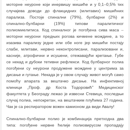
моторне неуроне који инервишу мишиће и у 0,1
–
0,5% тих
случајева доводи до флакцидних (млитавих) мишићних
парализа. Постоје спинални (79%), булбарни (2%) и
спинално-булбарни (19%) типови паралитичног
полиомиелитиса. Код спиналног је погођена сива маса
–
моторни неурони предњих рогова кичмене мождине, а то
изазива парализу једне или обе ноге јер мишићи постају
слаби, млитави, нервно неконтролисани, парализовани и,
касније, атрофични и исушени, отежавајући кретање. Губе
се некад и дубоки тетивни рефлекси. Код булбарног полиа
погођени су неурони продужене мождине у центрима за
дисање и гутање. Некада је у овом случају живот могућ само
помоћу апарата за вештачко дисање. На инфективној
клиници „Проф. др Коста Тодоровић" Медицинског
факултета у Београду лежао је извесни Стевица, последњи
случај полиа, непокретан, на вештачким плућима 27 година.
Чак је са респиратором вожен камионом да види Авалу!
Спинално-булбарни полио је комбинација претходна два
типа: погођене нервне ћелије полиовирусом пропадају