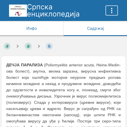
Српска
енциклопедија
Инфо
Садржај
ДЕЧЈА ПАРАЛИЗА
(Poliomyelitis anterior acuta; Heine-Medin-
ова болест), акутна, веома заразна, вирусна инфективна
болест која оштећује моторне неуроне предњих рогова
кичмене мождине а некад и продужене мождине, доводећи
до одузетости и инвалидитета ногу и, понекад, смрти због
онемогућавања дисања. Узрочник је вирус полиомијелитиса
(полиовирус). Спада у ентеровирусе (цревне вирусе), који
насељавају црева и ждрело. Вирус је саграђен од РНК са
беланчевинастим омотачем (капсид), који штити РНК и
омогућава вирусу да уђе у ћелије. Постоје три серо-типа