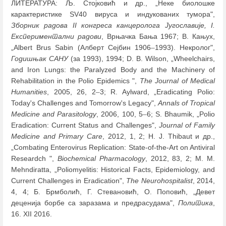
ЛИТЕРАТУРА: Љ. Стојковић и др., „Неке биолошке
карактеристике SV40 вируса и индукованих тумора",
Зборник радова II конгреса канцеролога Југославије, I.
Експериментални радови
, Врњачка Бања 1967; В. Кањух,
„Albert Brus Sabin (Алберт Сејбин 1906
–
1993). Некролог",
Годишњак САНУ
(за 1993), 1994; D. B. Wilson, „Wheelchairs,
and Iron Lungs: the Paralyzed Body and the Machinery of
Rehabilitation in the Polio Epidemics ",
The Journal of Medical
Humanities
, 2005, 26, 2
–
3; R. Aylward, „Eradicating Polio:
Today's Challenges and Tomorrow's Legacy",
Annals of Tropical
Medicine and Parasitology
, 2006, 100, 5
–
6; S. Bhaumik, „Polio
Eradication: Current Status and Challenges",
Journal of Family
Medicine and Primary Care
, 2012, 1, 2; H. J. Thibaut и др.,
„Combating Enterovirus Replication: State-of-the-Art on Antiviral
Researdch ",
Biochemical Pharmacology
, 2012, 83, 2; M. M.
Mehndiratta, „Poliomyelitis: Historical Facts, Epidemiology, and
Current Challenges in Eradication",
The
Neurohospitalist
, 2014,
4, 4; Б. Брмболић, Г. Стевановић, О. Поповић, „Девет
деценија борбе са заразама и предрасудама",
Политика
,
16. XII 2016.