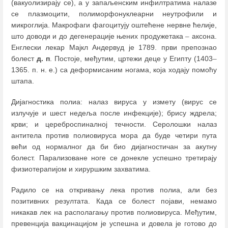
(вакуолизирају се), а у запаљенским инфилтратима налазе
се плазмоцити, полиморфонуклеарни неутрофили и
микроглија. Макрофаги фагоцитују оштећене нервне ћелије,
што доводи и до дегенерације њених продужетака
–
аксона.
Енглески лекар Мајкл Андервуд је 1789. први препознао
болест
д. п
. Постоје, међутим, цртежи деце у Египту (1403
–
1365. п. н. е.) са деформисаним ногама, која ходају помоћу
штапа.
Дијагностика полиа: налаз вируса у измету (вирус се
излучује и шест недеља после инфекције); брису ждрела;
крви; и цереброспиналној течности. Серолошки налаз
антитела против полиовируса мора да буде четири пута
већи од нормалног да би био дијагностичан за акутну
болест. Парализоване ноге се донекле успешно третирају
физиотерапијом и хируршким захватима.
Радило се на откривању лека против полиа, али без
позитивних резултата. Када се болест појави, немамо
никакав лек на располагању против полиовируса. Међутим,
превенција вакцинацијом је успешна и довела је готово до