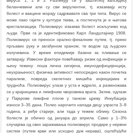
вируса: 1, 2 и 3. Разликују се у заштитној капсидној
беланчевини али су сви вирулентни, тј. изазивају исту
болест и вакцине морају садржавати сва три типа. Вирус се
може лако гајити у култури ткива, а постигнута је и његова
кристализација. Полиовирус изазива болест искључиво код
људи. Први га је идентификовао Карл Ландштајнер 1908.
Полиовирус се преноси орално-фекалним путем, тј. преко
прљавих руку и загађеном храном, те водом од људских
излучевина. У време епидемије базени за пливање се
затварају. Извесни фактори повећавају ризик од инфекције и
њену тежину: лоша лична хигијена, имунодефицијенција,
неухрањеност, физичка активност непосредно након почетка
парализе, повреда скелетних мишића инјекцијама и
трудноћа. Полиовирус улази у уста и ждрело, а размножава
се у крајницима и лимфним чворовима врата. Затим, одлази
у Пајерове лимфне плоче у танком цреву. Инкубација
износи 3
–
35 дана. Полио нарочито напада децу узраста 3
–
8
година, а ређе старије, али тада у тежем облику. Сезона
болести је обично од јануара до априла. Само у 1
–
3%
случајева од свих заражавања полиовирус продире у нервни
систем (путем крви или усходно дуж нерава), оштећујући