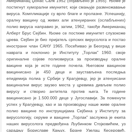
Американац Џонас Салк 1952 (објављено је 1955). Њоме је
постигнут хуморални имунитет, који смањује размножавање
вируса. Компликације су врло благе и пролазне. Успешнију,
оралну вакцину од живих али атенуираних (ослабљених)
полио вируса направио је, затим, 1962, такође Американац
Алберт Брус Сејбин. Њоме се постиже имунитет слузокоже
црева. Сејбин је био пријатељ српских вирусолога и постао
инострани члан САНУ 1965. Посећивао је Београд у више
наврата и поклонио је Институту „Торлак" 1960. своје
оригиналне сојеве полиовируса за производњу оралне
вакцине која је исте године почела. Његовом вакцином
вакцинисано је 450 деце и заустављена последња
епидемија полиа у Србији у Крагујевцу, јер је атенуисани
вакцинални вирус заузео места у цревима дивљем полио
вирусу и створио антитела против њега. Те године
вакцинисано је 1.500.000 деце у Југославији. За поменути
успех у Крагујевцу, као и за производњу наше живе оралне
полио вакцине по инструкцијама Сејбина у Институту за
вирусологију, серуме и вакцине „Торлак" заслужна је екипа
наших вирусолога предвођена Љубинком Стојковићем, уз
сарадњу Бориславе Кањух, Бране Узелац Кесеровић,