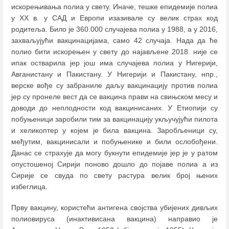
искорењивања полиа у свету. Иначе, тешке епидемије полиа
у ХХ в. у САД и Европи изазивале су велик страх код
родитеља. Било је 360.000 случајева полиа у 1988, а у 2016,
захваљујући вакцинацијама, само 42 случаја. Нада да ће
полио бити искорењен у свету до најављене 2018. није се
ипак остварила јер још има случајева полиа у Нигерији,
Авганистану и Пакистану. У Нигерији и Пакистану, нпр.,
верске вође су забраниле даљу вакцинацију против полиа
јер су пронеле вест да се вакцина прави на свињском месу и
доводи до неплодности код вакцинисаних. У Етиопији су
побуњеници заробили тим за вакцинацију укључујући пилота
и хеликоптер у којем је била вакцина. Заробљеници су,
међутим, вакцинисали и побуњенике и били ослобођени.
Данас се страхује да могу букнути епидемије јер је у ратом
опустошеној Сирији поново дошло до појаве полиа а из
Сирије се свуда по свету растура велик број њених
избеглица.
Прву вакцину, користећи антигена својства убијених дивљих
полиовируса (инактивисана вакцина) направио је