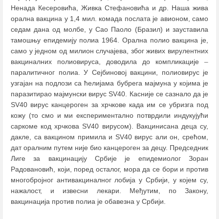
Ненада Кесеровића, Живка Стефановића и др. Наша жива
орална вакцина у 1,4 мил. комада послата је авионом, само
седам дана од молбе, у Сао Паоло (Бразил) и зауставила
тамошњу епидемију полиа 1964. Орална полио вакцина је,
само у једном од милион случајева, због живих вирулентних
вакциналних полиовируса, доводила до компликације
–
паралитичног полиа. У Сејбиновој вакцини, полиовирус је
узгајан на подлози са ћелијама бубрега мајмуна у којима је
паразитирао мајмунски вирус SV40. Касније се сазнало да је
SV40 вирус канцероген за хрчкове када им се убризга под
кожу (то смо и ми експериментално потврдили индукујући
саркоме код хрчкова SV40 вирусом). Вакцинисана деца су,
дакле, са вакцином примила и SV40 вирус али он, срећом,
дат оралним путем није био канцероген за децу. Председник
Лиге за вакцинацију Србије је епидемиолог Зоран
Радовановић, који, поред осталог, мора да се бори и против
многобројног антивакциналног лобија у Србији, у којем су,
нажалост, и извесни лекари. Међутим, по Закону,
вакцинација против полиа је обавезна у Србији.