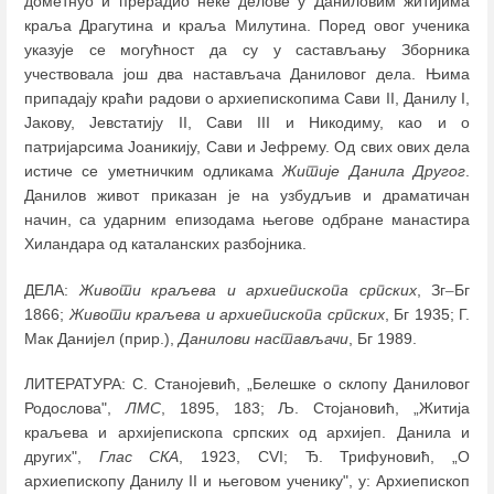
дометнуо и прерадио неке делове у Даниловим житијима
краља Драгутина и краља Милутина. Поред овог ученика
указује се могућност да су у састављању Зборника
учествовала још два настављача Даниловог дела. Њима
припадају краћи радови о архиепископима Сави II, Данилу I,
Јакову, Јевстатију II, Сави III и Никодиму, као и о
патријарсима Јоаникију, Сави и Јефрему. Од свих ових дела
истиче се уметничким одликама
Житије Данила Другог
.
Данилов живот приказан је на узбудљив и драматичан
начин, са ударним епизодама његове одбране манастира
Хиландара од каталанских разбојника.
ДЕЛА:
Животи краљева и архиепископа српских
, Зг
–
Бг
1866;
Животи краљева и архиепископа српских
, Бг 1935; Г.
Мак Данијел (прир.),
Данилови настављачи
, Бг 1989.
ЛИТЕРАТУРА: С. Станојевић, „Белешке о склопу Даниловог
Родослова",
ЛМС
, 1895, 183; Љ. Стојановић, „Житија
краљева и архијепископа српских од архијеп. Данила и
других",
Глас СКА
, 1923, CVI; Ђ. Трифуновић, „О
архиепископу Данилу II и његовом ученику", у: Архиепископ