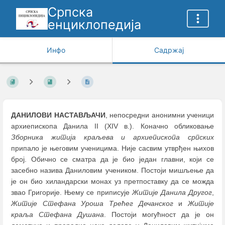
Српска
енциклопедија
Инфо
Садржај
ДАНИЛОВИ НАСТАВЉАЧИ
, непосредни анонимни ученици
архиепископа Данила II (XIV в.). Коначно обликовање
Зборника житија краљева и архиепископа српских
припало је његовим ученицима. Није сасвим утврђен њихов
број. Обично се сматра да је био један главни, који се
засебно назива Даниловим учеником. Постоји мишљење да
је он био хиландарски монах уз претпоставку да се можда
звао Григорије. Њему се приписује
Житије Данила Другог
,
Житије Стефана Уроша Трећег Дечанског
и
Житије
краља Стефана Душана
. Постоји могућност да је он