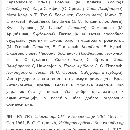
Карамазови
); Игњац Глембај (М. Крлежа,
Господа
Глембајеви
); Хаџи Замфир (С. Сремац,
Зона Замфирова
);
Мита Крадић (Е. Тот, С. Дескашев,
Сеоска лола
); Митке (Б.
Станковић,
Коштана
); Кир Јања (Ј. С. Поповић,
Кир Јања
);
Вуле Пупавац (М. Глишић,
Подвала
); Семјонович (М.
Арцибашев,
Љубомора
). Важио је за веома способног,
студиозног, уметнички амбициозног и маштовитог редитеља
(М. Глишић,
Подвала
; Б. Станковић,
Коштана
; Б. Нушић,
Сумњиво лице
,
Народни посланик
,
Протекција
,
Покојник
;
Е. Тот, С. Дескашев,
Сеоска лола
; С. Сремац,
Зона
Замфирова
; Д. Николајевић,
Преко мртвих
; Ј. С. Поповић,
Покондирена тиква
; И. О. Сремац,
Саћурица и шубара
).
Имао је дара и за декоративно-техничку опрему сцене. Врло
интелигентан, вредан, честит и огромне енергије, као
управник био је цењен због добре организације и
администрације, а посебно због доброг газдовања
финансијама.
ЛИТЕРАТУРА:
Споменица СНП у Новом Саду 1861
–
1961
, Н.
Сад 1961; Б. С. Стојковић,
Историја српског позоришта од
средњег века до модерног доба (драма и опера)
, Бг 1979;