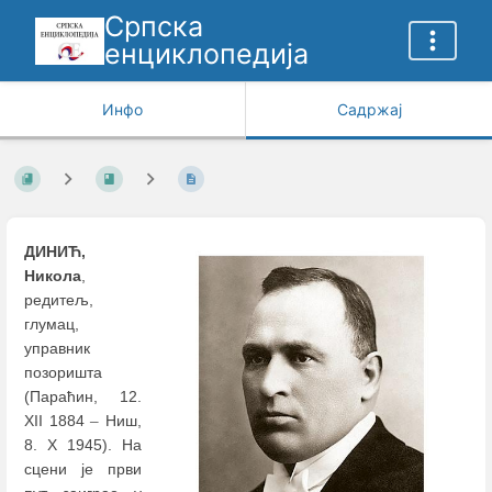
Српска
енциклопедија
Инфо
Садржај
ДИНИЋ,
Никола
,
редитељ,
глумац,
управник
позоришта
(Параћин, 12.
ХII 1884
–
Ниш,
8. Х 1945). На
сцени је први