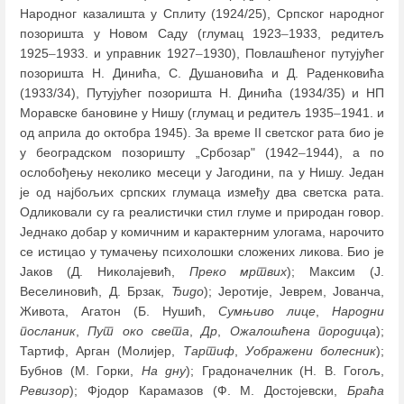
Народног казалишта у Сплиту (1924/25), Српског народног
позоришта у Новом Саду (глумац 1923
–
1933, редитељ
1925
–
1933. и управник 1927
–
1930), Повлашћеног путујућег
позоришта Н. Динића, С. Душановића и Д. Раденковића
(1933/34), Путујућег позоришта Н. Динића (1934/35) и НП
Моравске бановине у Нишу (глумац и редитељ 1935
–
1941. и
од априла до октобра 1945). За време II светског рата био је
у београдском позоришту „Србозар" (1942
–
1944), а по
ослобођењу неколико месеци у Јагодини, па у Нишу. Један
је од најбољих српских глумаца између два светска рата.
Одликовали су га реалистички стил глуме и природан говор.
Једнако добар у комичним и карактерним улогама, нарочито
се истицао у тумачењу психолошки сложених ликова. Био је
Јаков (Д. Николајевић,
Преко мртвих
); Максим (Ј.
Веселиновић, Д. Брзак,
Ђидо
); Јеротије, Јеврем, Јованча,
Живота, Агатон (Б. Нушић,
Сумњиво лице
,
Народни
посланик
,
Пут око света
,
Др
,
Ожалошћена породица
);
Тартиф, Арган (Молијер,
Тартиф
,
Уображени болесник
);
Бубнов (М. Горки,
На дну
); Градоначелник (Н. В. Гогољ,
Ревизор
); Фјодор Карамазов (Ф. М. Достојевски,
Браћа