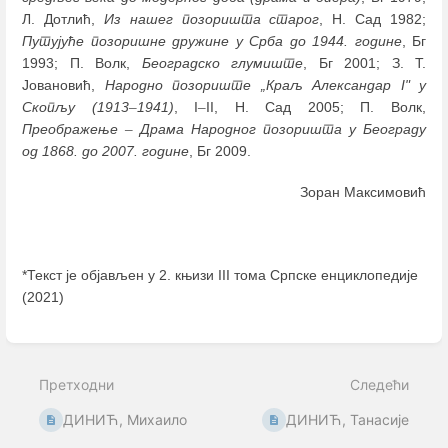
Л. Дотлић,
Из нашег позоришта старог
, Н. Сад 1982;
Путујуће позоришне дружине у Срба до 1944. године
, Бг
1993; П. Волк,
Београдско глумиште
, Бг 2001; З. Т.
Јовановић,
Народно позориште „Краљ Александар I" у
Скопљу (1913
–
1941)
, I
–
II, Н. Сад 2005; П. Волк,
Преображење
–
Драма Народног позоришта у Београду
од 1868. до 2007. године
, Бг 2009.
Зоран Максимовић
*Текст је објављен у 2. књизи III тома Српске енциклопедије
(2021)
Enter
section
select
Претходни
Следећи
mode
ДИНИЋ, Михаило
ДИНИЋ, Танасије