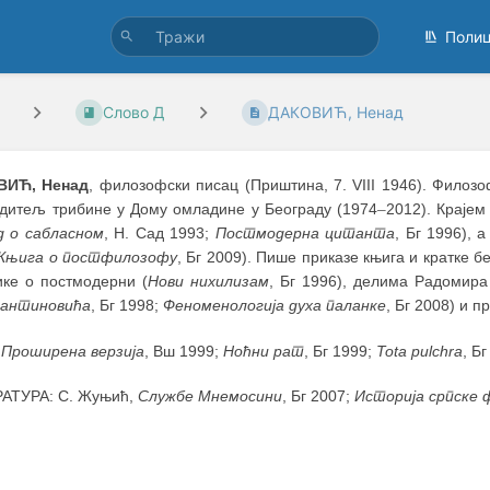
Поли
Слово Д
ДАКОВИЋ, Ненад
ВИЋ, Ненад
, филозофски писац (Приштина, 7. VIII 1946). Филозо
одитељ трибине у Дому омладине у Београду (1974
–
2012). Крајем
д о сабласном
, Н. Сад 1993;
Постмодерна цитанта
, Бг 1996), 
Књига о постфилозофу
, Бг 2009). Пише приказе књига и кратке б
ике о постмодерни (
Нови нихилизам
, Бг 1996), делима Радомира
антиновића
, Бг 1998;
Феноменологија духа паланке
, Бг 2008) и 
:
Проширена верзија
, Вш 1999;
Ноћни рат
, Бг 1999;
Tota pulchra
, Бг
АТУРА: С. Жуњић,
Службе Мнемосини
, Бг 2007;
Историја српске 