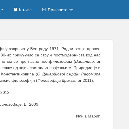
це
Књиге
Пријавите се
фију завршио у Београду 1971. Радни век је провео
 80-их прикључио се струји постмодерниста код нас
а потом се прогласио постфилозофом (
Варалице
, Бг
елешке од којих саставља своје књиге. Приредио је и
 Константиновића (
О Декартовој смрти Радомира
праксис филозофији (
Филозофија праксе
, Бг 2011).
 2012.
филозофије
, Бг 2009.
Илија Марић