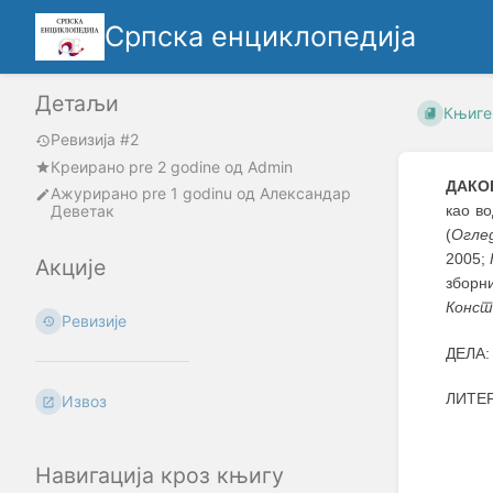
Српска енциклопедија
Детаљи
Књиге
Ревизија #2
Креирано
pre 2 godine
oд
Admin
ДАКО
Ажурирано
pre 1 godinu
од
Александар
Деветак
као в
(
Огле
2005;
Акције
зборн
Конст
Ревизије
ДЕЛА
ЛИТЕР
Извоз
Навигација кроз књигу