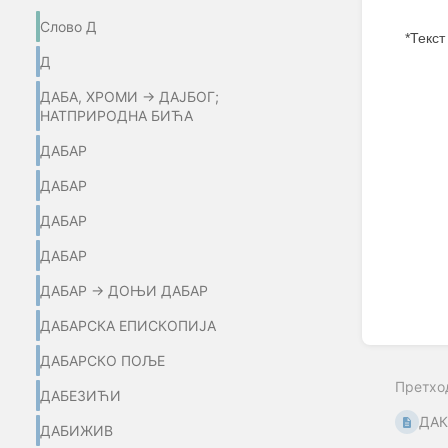
Слово Д
*Текст
Д
Enter
section
ДАБА, ХРОМИ → ДАЈБОГ;
select
НАТПРИРОДНА БИЋА
mode
ДАБАР
ДАБАР
ДАБАР
ДАБАР
ДАБАР → ДОЊИ ДАБАР
ДАБАРСКА ЕПИСКОПИЈА
ДАБАРСКО ПОЉЕ
Претхо
ДАБЕЗИЋИ
ДАК
ДАБИЖИВ