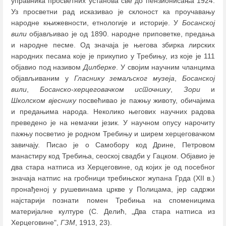
управника просветних установа све до пензионисања 1924.
Уз просветни рад исказивао је склоност ка проучавању
народне књижевности, етнологије и историје. У
Босанској
вили
објављивао је од 1890. народне приповетке, предања
и народне песме. Од значаја је његова збирка лирских
народних песама које је прикупио у Требињу, из које је 111
објавио под називом
Дилберке
. У својим научним чланцима
објављиваним у
Гласнику земаљског музеја
,
Босанској
вили
,
Босанско-херцеговачком источнику
,
Зори
и
Школском вјеснику
посвећивао је пажњу животу, обичајима
и предањима народа. Неколико његових научних радова
преведено је на немачки језик. У научном опусу нарочиту
пажњу посветио је родном Требињу и ширем херцеговачком
завичају. Писао је о Самобору код Дрине, Петровом
манастиру код Требиња, сеоској свадби у Гацком. Објавио је
два стара натписа из Херцеговине, од којих је од посебног
значаја натпис на гробници требињског жупана Грда (ХII в.)
пронађеној у рушевинама цркве у Полицама, jeр садржи
најстарији познати помен Требиња на споменицима
материјалне културе (С. Делић, „Два стара натписа из
Херцеговине",
ГЗМ
, 1913, 23).