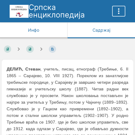
Српска
енциклопедија
Инфо
Садржај
ДЕЛИЋ, Стеван
, учитељ, писац, етнограф (Требиње, 6. II
1865
–
Сарајево, 10. VIII 1927). Пореклом из занатлијске
требињске породице, у Сарајеву је завршио четири разреда
гимназије и учитељску школу (1887). Читав радни век
службовао је у просвети. Након школовања постављен је
најпре за учитеља у Требињу, потом у Чајничу (1889
–
1892).
Службовао је у Гацком као привремени (1892
–
1902), а
потом и стални школски управитељ (1902
–
1907). У родно
Требиње враћа се 1907. где је био школски управитељ, све
до 1912. када одлази у Сарајево, где је обављаo дужности