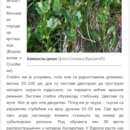
зељаст
их
биљака
из
породи
це
крсташ
ица
(Brassic
aceae =
Crucifer
ae).
Стабло им је усправно, голо или са једноставним длакама,
високо 20
–
100 цм, док су листови двоструко до троструко
непарно перасто издељени, са изразито већим вршним
режњем. Листови стабла обухватају стабљику. Цветови су
жути. Жиг је цео или дводелан. Плод им је чаура
–
љуска са
изразитим стубићем на врху дугачка 10
–
50 мм. Све врсте
овог рода настањују влажна станишта од низија до
субалпијских региона. Род обухвата око 30 врста
распрострањених у читавом Холарктику. У Европи расте око