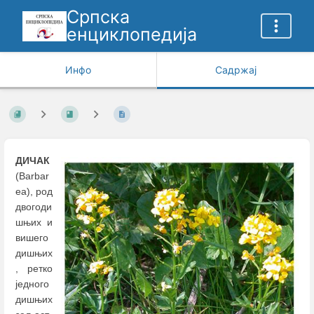
Српска
енциклопедија
Инфо
Садржај
ДИЧАК
(Barbar
ea), род
двогоди
шњих и
вишего
дишњих
, ретко
једного
дишњих