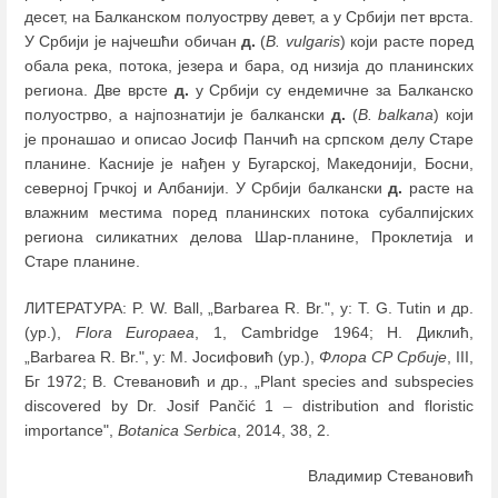
десет, на Балканском полуострву девет, а у Србији пет врста.
У Србији је најчешћи обичан
д.
(
B. vulgaris
) који расте поред
обала река, потока, језера и бара, од низија до планинских
региона. Две врсте
д.
у Србији су ендемичне за Балканско
полуострво, а најпознатији је балкански
д.
(
B. balkana
) који
је пронашао и описао Јосиф Панчић на српском делу Старе
планине. Касније је нађен у Бугарској, Македонији, Босни,
северној Грчкој и Албанији. У Србији балкански
д.
расте на
влажним местима поред планинских потока субалпијских
региона силикатних делова Шар-планине, Проклетија и
Старе планине.
ЛИТЕРАТУРА: P. W. Ball, „Barbarea R. Br.", у: Т. G. Tutin и др.
(ур.),
Flora Europaea
, 1, Cambridge 1964; Н. Диклић,
„Barbarea R. Br.", у: М. Јосифовић (ур.),
Флора СР Србије
, III,
Бг 1972; В. Стевановић и др., „Plant species and subspecies
discovered by Dr. Josif Pančić 1
–
distribution and floristic
importance",
Botanica Serbica
, 2014, 38, 2.
Владимир Стевановић