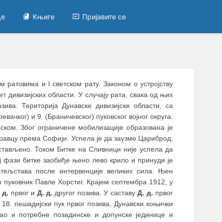
це
Књиге
Пријавите се
м ратовима и I светском рату. Законом о устројству
 дивизијских области. У случају рата, свака од њих
зива. Територија Дунавске дивизијске области, са
евачког) и 9. (Браничевског) пуковског војног округа.
ском. Због ограничене мобилизације образована је
правцу према Софији. Успела је да заузме Цариброд,
стављено. Током Битке на Сливници није успела да
ој фази битке заобиђе њено лево крило и принуди је
тељстава после интервенције великих сила. Њен
о пуковник Павле Хорстиг. Крајем септембра 1912, у
 д.
првог и
Д. д.
другог позива. У саставу
Д. д.
првог
 18. пешадијски пук првог позива, Дунавски коњички
као и потребне позадинске и допунске јединице и