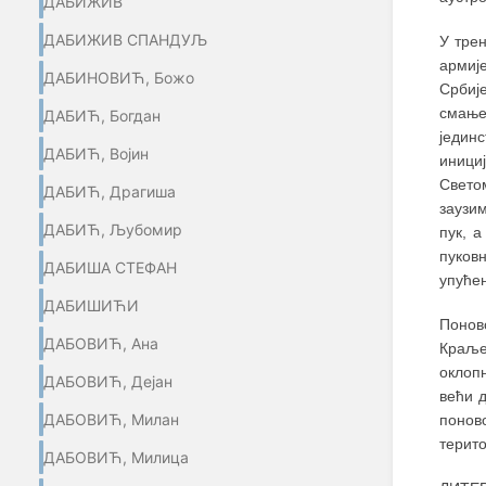
ДАБИЖИВ
ДАБИЖИВ СПАНДУЉ
У тре
армиј
ДАБИНОВИЋ, Божо
Србије
смање
ДАБИЋ, Богдан
једин
ДАБИЋ, Војин
иници
Свето
ДАБИЋ, Драгиша
заузим
ДАБИЋ, Љубомир
пук, 
пуков
ДАБИША СТЕФАН
упућен
ДАБИШИЋИ
Понов
ДАБОВИЋ, Ана
Краље
оклоп
ДАБОВИЋ, Дејан
већи 
ДАБОВИЋ, Милан
понов
терито
ДАБОВИЋ, Милица