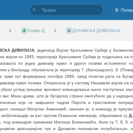
Поли
Слово Д
ДУНАВСКА ДИВИЗИЈА
ВСКА ДИВИЗИЈА
, јединица Војске Краљевине Србије у балкански
е војске из 1883. територија Краљевине Србије је подељена на пет
разовала по једну дивизију првог и другог позива истоименог на
ем у Београду, обухватала је територију 7. (Београдског), 8. (Пожар
е први пут формирана октобра 1885, пред почетак рата са Бугар
ивизија првог позива. Оперисала је у саставу Нишавске војске на 
е убрзо услед грешака врховног командовања њено наступање зау
 вис Мека црева, што је бугарској страни омогућило да у наредн
влачење које се завршило падом Пирота и престанком неприја
ант, генерал Милутин Јовановић, смењен је, а команду је преузе
у мобилизације за рат против Османске империје, образоване су
Д.
, под командом пуковника Милоша Божановића, били су 7, 8, 9. и
Дунавски ариљеријски пук и Дунавски пионирски полубатаљон, 