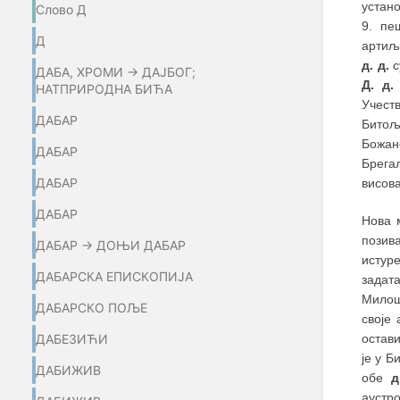
устан
Слово Д
9. пе
Д
артиљ
д. д.
с
ДАБА, ХРОМИ → ДАЈБОГ;
Д. д.
НАТПРИРОДНА БИЋА
Учест
ДАБАР
Битољ
Божано
ДАБАР
Брега
ДАБАР
висова
ДАБАР
Нова 
позив
ДАБАР → ДОЊИ ДАБАР
истуре
ДАБАРСКА ЕПИСКОПИЈА
задат
Милош
ДАБАРСКО ПОЉЕ
своје
остав
ДАБЕЗИЋИ
је у 
ДАБИЖИВ
обе
д
аустро