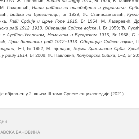
АТУРА: Ж. Павловић,
Битка на Јадру 1914
, Бг 1924; В. Максимо
 М. Лазаревић,
Наши ратови за ослобођење и уједињење. Српс
вић,
Битка на Брегалници
, Бг 1929; Ж. Станисављевић,
Кума
ика,
Рат Србије и Црне Горе 1915
, Бг 1954; М. Лазаревић,
Др
нски рат 1912−1913. Операције Српске војске
, I, Бг 1959; Ђ. Луки
е с Аустро-Угарском, Немачком и Бугарском 1915
, Бг 1968; С.
вић,
Први балкански рат 1912−1913. Операције Српске војске
, 
 године
, I−II, Бг 1982; M. Бјелајац,
Војска Краљевине Срба, Хрв
а у рату 1914
, Бг 2008; Ж. Павловић,
Колубарска битка
, 1−2, Бг 20
 је објављен у 2. књизи III тома Српске енциклопедије (2021)
дни
АВСКА БАНОВИНА