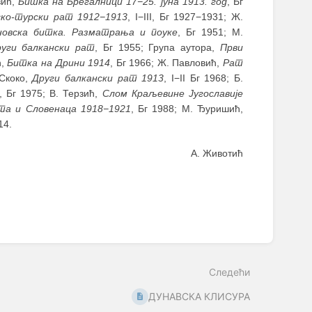
вић,
Битка на Брегалници 17−25. јуна 1913. год
, Бг
ко-турски рат 1912−1913
, I−III, Бг 1927−1931; Ж.
новска битка. Разматрања и поуке
, Бг 1951; М.
уги балкански рат
, Бг 1955; Група аутора,
Први
ћ,
Битка на Дрини 1914
, Бг 1966; Ж. Павловић,
Рат
 Скоко,
Други балкански рат 1913
, I−II Бг 1968; Б.
II, Бг 1975; В. Терзић,
Слом Краљевине Југославије
ата и Словенаца 1918−1921
, Бг 1988; М. Ђуришић,
14.
А. Животић
Следећи
ДУНАВСКА КЛИСУРА