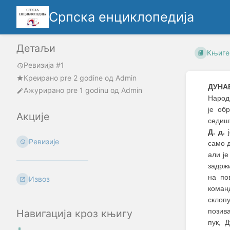
Српска енциклопедија
Детаљи
Књиге
Ревизија #1
Креирано
pre 2 godine
oд
Admin
ДУНА
Ажурирано
pre 1 godinu
од
Admin
Народн
је об
Акције
седишт
Д. д.
ј
Ревизије
само д
али ј
задржи
на по
Извоз
команд
склоп
позива
Навигација кроз књигу
пук, 