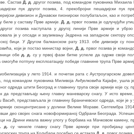
ове. Састав
Д. д
. другог позива, под командом пуковника Михаила Р
шадијски пук другог позива, 4. прекобројни пешадијски пук пр
еријски дивизион и Дунавски пионирски полубатаљон, као и потреб
у биле у саставу Прве армије.
Д. д.
првог позива је одлучујући ути
другог позива наступала у другој линији Прве армије и убрзо
вовала је у опсади и заузимању Једрена на западном сектору опс
ској бици. У Другом балканском рату 1913. обе дивизије су пон
вића, који је постао министар војни,
Д. д.
првог позива је команд
лници обе
д. д.
су у првој фази битке успеле да одрже своје по
 омогуће потпуну експлоатацију победе главнине трупа Прве армиј
мобилизација у лето 1914. и почетак рата с Аустроугарском дов
а, под командом пуковника Миливоја Анђелковића Кајафе, ушла је
ног одреда штити Београд и главнину трупа своје армије које су, 
ак да представљају њену главну маневарску снагу. У исто време
 Васић, представљала је главнину Браничевског одреда, који је у
 армије сконцентрисане у долини Велике Мораве. Септембра 191
ивши део својих снага новоформираној Одбрани Београда. Успешно
Бици на Дрини имала важну улогу у борбама на Мачковом камену, п
. д.
су чиниле главну снагу Прве армије при пробијању цент
угарских трупа на Колубари посебно се истакла
Д. д.
првог позива.