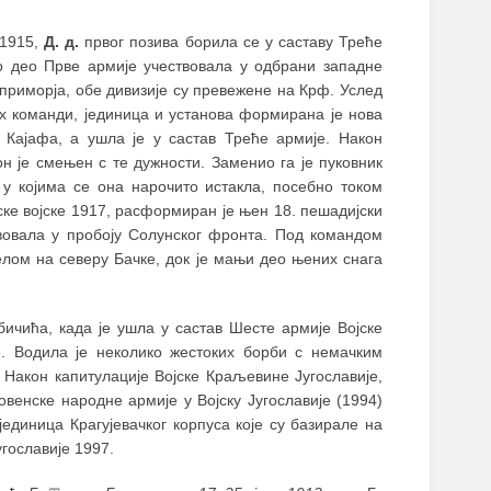
 1915,
Д. д.
првог позива борила се у саставу Треће
о део Прве армије учествовала у одбрани западне
 приморја, обе дивизије су превежене на Крф. Услед
их команди, јединица и установа формирана је нова
 Кајафа, а ушла је у састав Треће армије. Након
н је смењен с те дужности. Заменио га је пуковник
 у којима се она нарочито истакла, посебно током
ске војске 1917, расформиран је њен 18. пешадијски
твовала у пробоју Солунског фронта. Под командом
лом на северу Бачке, док је мањи део њених снага
чића, када је ушла у састав Шесте армије Војске
е. Водила је неколико жестоких борби с немачким
 Након капитулације Војске Краљевине Југославије,
венске народне армије у Војску Југославије (1994)
диница Крагујевачког корпуса које су базирале на
гославије 1997.