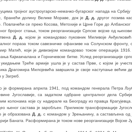
нуцима тројног аустроугарско-немачко-бугарског напада на Србију
е, бранећи долину Велике Мораве, док је
Д. д.
другог позива ка
. Повлачећи се преко Косова, Метохије и Црне Горе до Албанског
ног бројног стања, током реорганизације Српске војске од њихов
ствена
Д. д.
којом је командовао пуковник Миливоје Анђелковић
јалног пораза током савезничке офанзиве на Солунском фронту, о
мир Матић, који је дивизијом командовао током операција 1916.
ања Кајмакчалана и Горничевске битке. Услед реорганизације срп
а укидањем Треће армије ушла је у састав Прве, с којом је учес
ника Драгомира Милојевића завршила је своје наступање већим де
 у Загреб.
о је формирана априла 1941, под командом генерала Петра Љуби
вине Југославије, са задатком одбране централног дела Србиј
ним колонама које су надирале ка Београду из правца Крагујевца.
део њеног састава је заробљен. Приликом трансформације Југосло
о је образована
Д. д.
с командом у Зрењанину, а састављена од је
рији Баната. Расформирана је током нове реорганизације Војске Ју