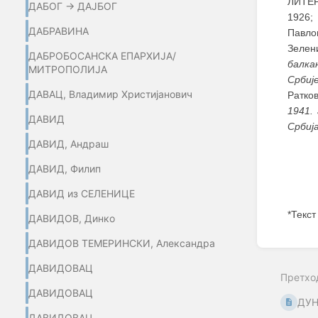
ЛИТЕР
ДАБОГ → ДАЈБОГ
1926;
ДАБРАВИНА
Павло
Зелен
ДАБРОБОСАНСКА ЕПАРХИЈА/
балка
МИТРОПОЛИЈА
Србиј
ДАВАЦ, Владимир Христијанович
Ратко
1941.
ДАВИД
Србиј
ДАВИД, Андраш
ДАВИД, Филип
ДАВИД из СЕЛЕНИЦЕ
*Текст
ДАВИДОВ, Динко
Enter
ДАВИДОВ ТЕМЕРИНСКИ, Александра
section
select
ДАВИДОВАЦ
Претхо
mode
ДАВИДОВАЦ
ДУН
ДАВИДОВАЦ