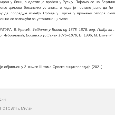
ниран у Линц, а одатле је враћен у Русију. Појавио се на Берли
рење циљева босанских устаника, а када је постало јасно да ће 
ћу да посредује између Србије у Турске у пружању отпора окуп
пешно се залажући за устаничке циљеве.
АТУРА: В. Красић,
Устанак у Босни од 1875
–
1878. год. Грађа за
 В. Чубриловић,
Босански устанак 1875
–
1878
, Бг 1996; М. Екмечић
 је објављен у 2. књизи III тома Српске енциклопедије (2021)
дни
ПОТОВИЋ, Милан