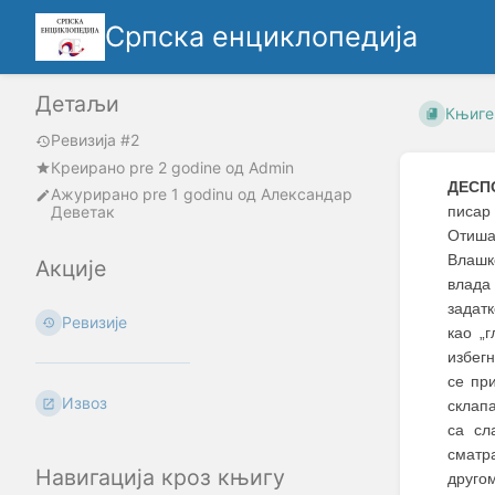
Српска енциклопедија
Детаљи
Књиге
Ревизија #2
Креирано
pre 2 godine
oд
Admin
ДЕСП
Ажурирано
pre 1 godinu
од
Александар
Деветак
писар 
Отишао
Влашко
Акције
влада
задатк
Ревизије
као „
избегн
се пр
Извоз
склапа
са сл
сматр
Навигација кроз књигу
другом