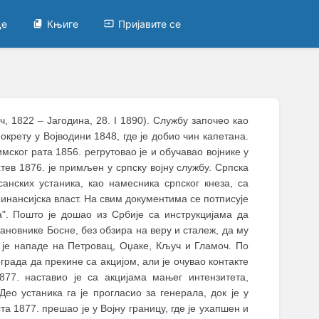
це
Књиге
Пријавите се
ач, 1822
–
Јагодина, 28. I 1890). Службу започео као
окрету у Војводини 1848, где је добио чин капетана.
мског рата 1856. регрутовао је и обучавао војнике у
хтев 1876. је примљен у српску војну службу. Српска
анских устаника, као намесника српског кнеза, са
финансијска власт. На свим документима се потписује
а". Пошто је дошао из Србије са инструкцијама да
становнике Босне, без обзира на веру и сталеж, да му
је нападе на Петровац, Оџаке, Кључ и Гламоч. По
рада да прекине са акцијом, али је очувао контакте
77. наставио је са акцијама мањег интензитета,
ео устаника га је прогласио за генерала, док је у
а 1877. прешао је у Војну границу, где је ухапшен и