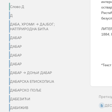
интер
Слово Д
оства
Ристи
Д
безус
ДАБА, ХРОМИ → ДАЈБОГ;
ЛИТЕР
НАТПРИРОДНА БИЋА
1884;
ДАБАР
ДАБАР
ДАБАР
ДАБАР
*Текст
ДАБАР → ДОЊИ ДАБАР
Enter
section
ДАБАРСКА ЕПИСКОПИЈА
select
mode
ДАБАРСКО ПОЉЕ
Претхо
ДАБЕЗИЋИ
ДЕС
ДАБИЖИВ