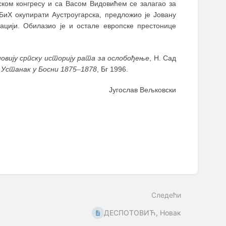
нском конгресу и са Васом Видовићем се залагао за
БиХ окупирати Аустроугарска, предложио је Јовану
ацији. Обилазио је и остале европске престонице
 новију српску историју рата за ослобођење
, Н. Сад
,
Устанак у Босни 1875
–
1878
, Бг 1996.
Југослав Вељковски
Следећи
ДЕСПОТОВИЋ, Новак