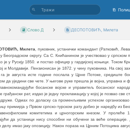
Поли
Слово Д
ДЕСПОТОВИЋ, Милета
ОТОВИЋ, Милета
, пуковник, устанички командант (Ратковић, Лев
у Београдском округу. Са С. Книћанином је учествовао у српском п
 је у Русију 1850. и постао официр у гардијској коњици. Током Кри
ј и Молдавији. Пензионисан је 1872. у чину пуковника. На свој за
 га је августа исте године послала у Црне Потоке, средиште бос
ом да уједини све чете. У његове руке прешла је војна, управна и 
главнокомандујући босанске војске и управитељ босанског народ
е грађански рат, издао је једну прокламацију у којој је позвао све 
идруже. Одмах по доласку са променљивим успехом организовао 
њу примирја у Првом српско-турском рату добио је наредбу из Беог
авенофилским комитетима и црногорским кнезом. У пролеће 18
ајући да устаници нису способни ни обучени за веће операције. Д
 делу имао јаку опозицију. Након пораза на Црним Потоцима август