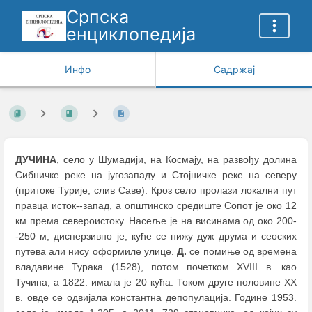
Српска
енциклопедија
Инфо
Садржај
ДУЧИНА
, село у Шумадији, на Космају, на развођу долина
Сибничке реке на југозападу и Стојничке реке на северу
(притоке Турије, слив Саве). Кроз село пролази локални пут
правца исток--запад, а општинско средиште Сопот је око 12
км према североистоку. Насеље је на висинама од око 200-
-250 м, дисперзивно је, куће се нижу дуж друма и сеоских
путева али нису оформиле улице.
Д.
се помиње од времена
владавине Турака (1528), потом почетком XVIII в. као
Тучина, а 1822. имала је 20 кућа. Током друге половине XX
в. овде се одвијала константна депопулација. Године 1953.