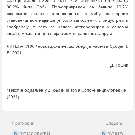
село је имало 1.205, а 2011. 729 становника, од којих су
98,2% били Срби. Пољопривредом се бавило 19,7%
економски активног становништва, а међу неаграрним
становништвом највише је било запослених у индустрији и
саобраћају. У селу се налазе четвороразредна основна
школа, месна канцеларија и земљорадничка задруга.
ЛИТЕРАТУРА:
Географска енциклопедија насеља Србије
, I,
Бг 2001.
Д. Тошић
*Текст је објављен у 2. књизи III тома Српске енциклопедије
(2021)
Enter
section
select
Претходни
Следећи
mode
ДУЧАЛОВИЋИ
ДУЧИЋ