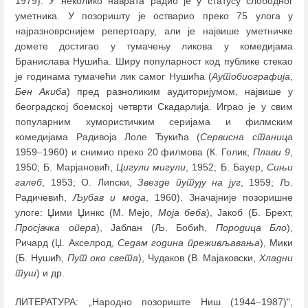
1979). У неколико наврата радио је у статусу слободног
уметника. У позоришту је остварио преко 75 улога у
најразноврснијем репертоару, али је највише уметничке
домете достигао у тумачењу ликова у комедијама
Бранислава Нушића. Ширу популарност код публике стекао
је годинама тумачећи лик самог Нушића (
Аутобиографија
,
Бен Акиба
) пред разноликим аудиторијумом, највише у
београдској боемској четврти Скадарлија. Играо је у свим
популарним хумористичким серијама и филмским
комедијама Радивоја Лоле Ђукића (
Сервисна станица
1959
–
1960) и снимио преко 20 филмова (К. Голик,
Плави 9
,
1950; Б. Марјановић,
Цигули мигули
, 1952; Б. Бауер,
Сињи
галеб
, 1953; О. Липски,
Звезде путују на југ
, 1959; Љ.
Радичевић,
Љубав и мода
, 1960). Значајније позоришне
улоге: Џими Џинкс (М. Мејо,
Моја беба
), Јакоб (Б. Брехт,
Просјачка опера
), Јаблан (Љ. Бобић,
Породица Бло
),
Ричард (Џ. Акселрод,
Седам година преживљавања
), Мики
(Б. Нушић,
Пут око света
), Чудаков (В. Мајаковски,
Хладни
туш
) и др.
ЛИТЕРАТУРА: „Народно позориште Ниш (1944
–
1987)",