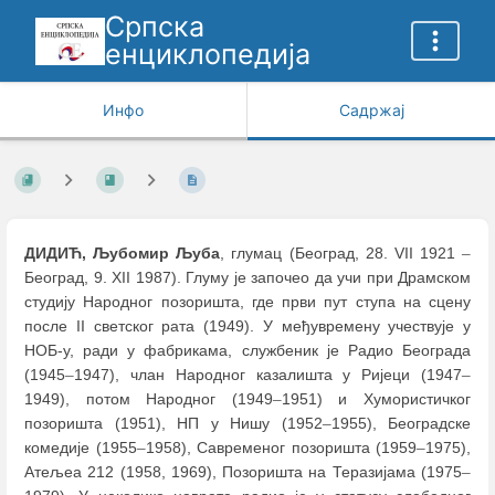
Српска
енциклопедија
Инфо
Садржај
ДИДИЋ, Љубомир Љуба
, глумац (Београд, 28. VII 1921
–
Београд, 9. XII 1987). Глуму је започео да учи при Драмском
студију Народног позоришта, где први пут ступа на сцену
после II светског рата (1949). У међувремену учествује у
НОБ-у, ради у фабрикама, службеник је Радио Београда
(1945
–
1947), члан Народног казалишта у Ријеци (1947
–
1949), потом Народног (1949
–
1951) и Хумористичког
позоришта (1951), НП у Нишу (1952
–
1955), Београдске
комедије (1955
–
1958), Савременог позоришта (1959
–
1975),
Атељеа 212 (1958, 1969), Позоришта на Теразијама (1975
–