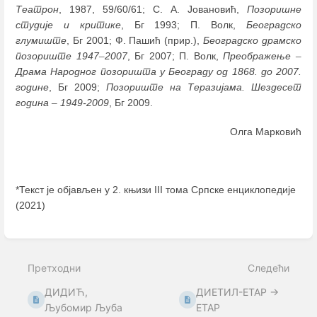
Театрон
, 1987, 59/60/61; С. А. Јовановић,
Позоришне
студије и критике
, Бг 1993; П. Волк,
Београдско
глумиште
, Бг 2001; Ф. Пашић (прир.),
Београдско драмско
позориште 1947
–
2007
, Бг 2007; П. Волк,
Преображење
–
Драма Народног позоришта у Београду од 1868. до 2007.
године
, Бг 2009;
Позориште на Теразијама. Шездесет
година
–
1949-2009
, Бг 2009.
Олга Марковић
*Текст је објављен у 2. књизи III тома Српске енциклопедије
(2021)
Enter
section
select
Претходни
Следећи
mode
ДИДИЋ,
ДИЕТИЛ-ЕТАР →
Љубомир Љуба
ЕТАР