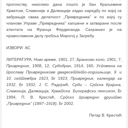
прогонству, неколико дана пошто је бан Краљевине
Хрватске, Славоније и Далмације издао наредбу по којој се
забрањује свака делатност „Привредника" и по којој су
чланови Управе „Привредника" хапшени и затварани после
атентата на Франца Фердинанда. Сахрањен је на
православном делу гробља Мирогој у Загребу.
ИЗВОРИ: АС.
ЛИТЕРАТУРА:
Ново време
, 1901, 27;
Бранково коло
, 1901, 7;
Привредник
, 1908, 12;
Србобран
, 1914, 160;
Успомена на
прославу Привредникове двадесетпето-годишњице, 9. и
10. септембра 1923
, Бг 1923;
Привредник, календар за
1932
, Бг 1932; Ј. С. Радојчић,
Срби
–
Српска Крајина,
Славонија, Далмација, Хрватска. Биографски лексикон
, Бг
1994; П. В. Крестић,
Српско привредно друштво
„Привредник" (1897
–
1918)
, Бг 2002.
Петар В. Крестић