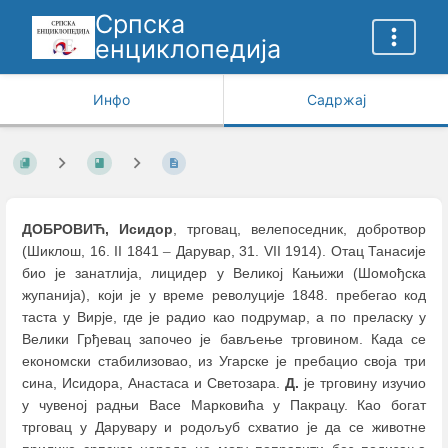
Српска
енциклопедија
Инфо
Садржај
ДОБРОВИЋ, Исидор
, трговац, велепоседник, добротвор
(Шиклош, 16. II 1841
–
Дарувар, 31. VII 1914). Отац Танасије
био је занатлија, лицидер у Великој Кањижи (Шомођска
жупанија), који је у време револуције 1848. пребегао код
таста у Вирје, где је радио као подрумар, а по преласку у
Велики Грђевац започео је бављење трговином. Када се
економски стабилизовао, из Угарске је пребацио своја три
сина, Исидора, Анастаса и Светозара.
Д.
је трговину изучио
у чувеној радњи Васе Марковића у Пакрацу. Као богат
трговац у Дарувару и родољуб схватио је да се животне