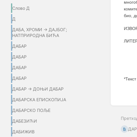
много
Слово Д
комит
био, д
Д
ИЗВОР
ДАБА, ХРОМИ → ДАЈБОГ;
НАТПРИРОДНА БИЋА
ЛИТЕРА
ДАБАР
ДАБАР
ДАБАР
ДАБАР
*Текст
ДАБАР → ДОЊИ ДАБАР
Enter
section
ДАБАРСКА ЕПИСКОПИЈА
select
mode
ДАБАРСКО ПОЉЕ
Претхо
ДАБЕЗИЋИ
ДАР
ДАБИЖИВ