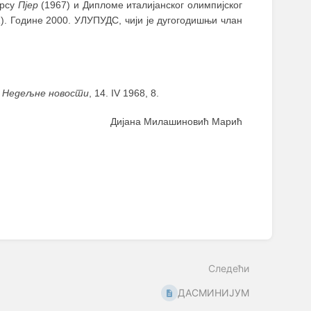
урсу
Пјер
(1967) и Дипломе италијанског олимпијског
). Године 2000. УЛУПУДС, чији је дугогодишњи члан
,
Недељне новости
, 14. IV 1968, 8.
Дијана Милашиновић Марић
Следећи
ДАСМИНИЈУМ