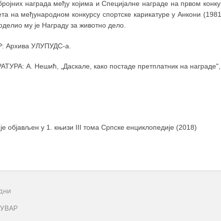
бројних награда међу којима и Специјалне награде на првом конк
ета на међународном конкурсу спортске карикатуре у Анкони (1981
оделио му је Награду за животно дело.
: Архива УЛУПУДС-а.
ТУРА: А. Нешић, „Даскале, како постаде претплатник на награде"
 је објављен у 1. књизи III тома Српске енциклопедије (2018)
дни
УВАР