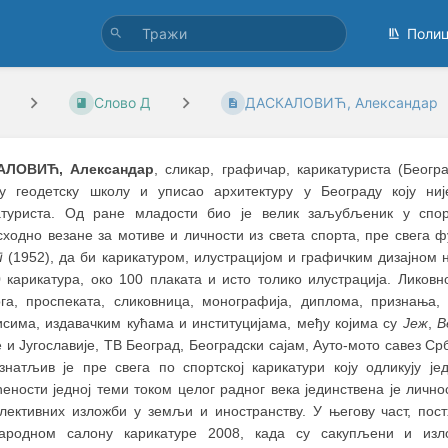
Поли
Слово Д
ДАСКАЛОВИЋ, Александар
АЛОВИЋ, Александар
, сликар, графичар, карикатуриста (Беогр
у геодетску школу и уписао архитектуру у Београду коју ни
атуриста. Од ране младости био је велик заљубљеник у спорт
сходно везане за мотиве и личности из света спорта, пре свега 
т
(1952), да би карикатуром, илустрацијом и графичким дизајном н
0 карикатура, око 100 плаката и исто толико илустрација. Ликовн
ога, проспеката, сликовница, монографија, диплома, признања
исима, издавачким кућама и институцијама, међу којима су
Јеж
,
В
 и Југославије, ТВ Београд, Београдски сајам, Ауто-мото савез Ср
знатљив је пре свега по спортској карикатури коју одликују је
ености једној теми током целог радног века јединствена је личн
олективних изложби у земљи и иностранству. У његову част, пос
ародном салону карикатуре 2008, када су сакупљени и изло