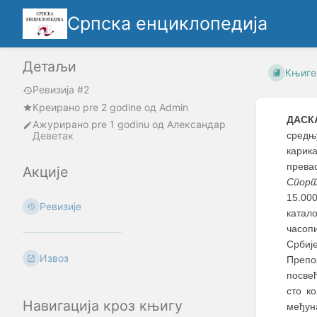
Српска енциклопедија
Детаљи
Књиге
Ревизија #2
Креирано
pre 2 godine
oд
Admin
ДАСК
Ажурирано
pre 1 godinu
од
Александар
Деветак
средњ
карик
прева
Акције
Спор
15.00
Ревизије
катал
часоп
Србије
Извоз
Препо
посвећ
сто к
Навигација кроз књигу
међун