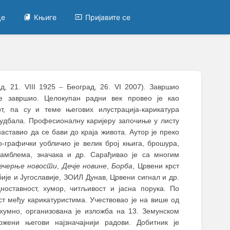
це
Књиге
Пријавите се
ад, 21. VIII 1925
–
Београд, 26. VI 2007). Завршио
је завршио. Целокупан радни век провео је као
, па су и теме његових илустрација-карикатура
фудбала. Професионалну каријеру започиње у листу
аставио да се бави до краја живота. Аутор је преко
о-графички уобличио је велик број књига, брошура,
, амблема, значака и др. Сарађивао је са многим
ечерње новости
,
Дечје новине
,
Борба
, Црвени крст
бије и Југославије, ЗОИЛ Дунав, Црвени сигнал и др.
дноставност, хумор, читљивост и јасна порука. По
ост међу карикатуристима. Учествовао је на више од
тхумно, организована је изложба на 13. Земунском
жени његови најзначајнији радови. Добитник је