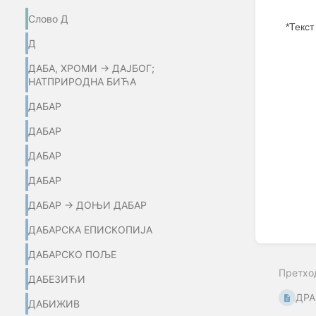
Слово Д
*Текст
Д
Enter
section
ДАБА, ХРОМИ → ДАЈБОГ;
select
НАТПРИРОДНА БИЋА
mode
ДАБАР
ДАБАР
ДАБАР
ДАБАР
ДАБАР → ДОЊИ ДАБАР
ДАБАРСКА ЕПИСКОПИЈА
ДАБАРСКО ПОЉЕ
Претхо
ДАБЕЗИЋИ
ДРА
ДАБИЖИВ