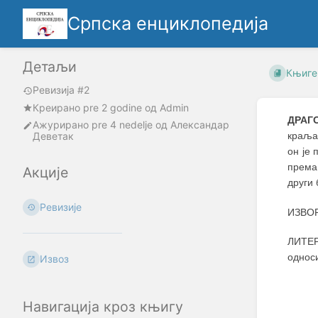
Српска енциклопедија
Детаљи
Књиге
Ревизија #2
Креирано
pre 2 godine
oд
Admin
ДРАГ
Ажурирано
pre 4 nedelje
од
Александар
Деветак
краља
он је 
према
Акције
други 
Ревизије
ИЗВОР
ЛИТЕР
односи
Извоз
Навигација кроз књигу