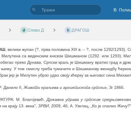
Поли
Слово Д
ДРАГОШ
ОШ
, велики жупан (?, прва половина XIII в.
–
?, после 1292/1293). С
 Милутина са видинским кнезом Шишманом (1292. или 1293). Милу
побегао преко Дунава. Српски краљ је Шишману вратио град и држав
 њему. У том смислу треба тумачити и Шишманову женидбу ћерк
брак јер је Милутин убрзо удао своју кћерку за његовог сина Михаи
: Данило II,
Животи краљева и архиепископа српских
, Зг 1866.
АТУРА: М. Благојевић,
Државна управа у српским средњовеков
 на крају 13. века",
ЗРВИ
, 2009, 46; А. Узелац, „Ко је спалио Жичу?