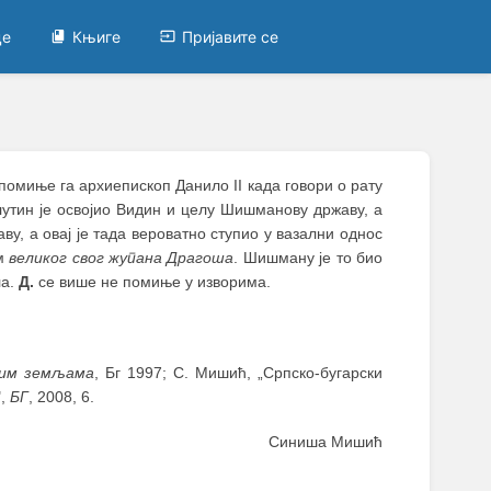
це
Књиге
Пријавите се
помиње га архиепископ Данило II када говори о рату
тин је освојио Видин и целу Шишманову државу, а
у, а овај је тада вероватно ступио у вазални однос
ом
великог свог жупана Драгоша
. Шишману је то био
ла.
Д.
се више не помиње у изворима.
ним земљама
, Бг 1997; С. Мишић, „Српско-бугарски
",
БГ
, 2008, 6.
Синиша Мишић