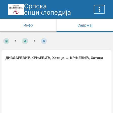
Српска
енциклопедија
Инфо
Садржај
ДИЗДАРЕВИЋ КРЊЕВИЋ, Хатиџа
→
КРЊЕВИЋ, Хатиџа
Enter
section
select
mode