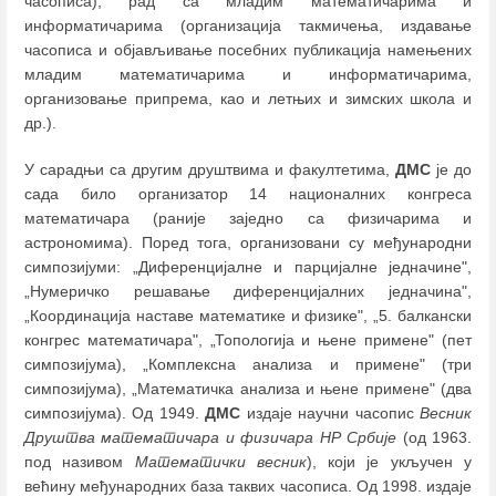
часописа); рад са младим математичарима и
информатичарима (организација такмичења, издавање
часописа и објављивање посебних публикација намењених
младим математичарима и информатичарима,
организовање припрема, као и летњих и зимских школа и
др.).
У сарадњи са другим друштвима и факултетима,
ДМС
је до
сада било организатор 14 националних конгреса
математичара (раније заједно са физичарима и
астрономима). Поред тога, организовани су међународни
симпозијуми: „Диференцијалне и парцијалне једначине",
„Нумеричко решавање диференцијалних једначина",
„Координација наставе математике и физике", „5. балкански
конгрес математичара", „Топологија и њене примене" (пет
симпозијума), „Комплексна анализа и примене" (три
симпозијума), „Математичка анализа и њене примене" (два
симпозијума). Од 1949.
ДМС
издаје научни часопис
Весник
Друштва математичара и физичара НР Србије
(од 1963.
под називом
Математички весник
), који је укључен у
већину међународних база таквих часописа. Од 1998. издаје