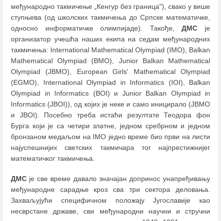
међународно такмичење „Кенгур без граница"), свако у више
ступњева (од школских такмичења до Српске математичке,
односно информатичке олимпијаде). Такође,
ДМС
је
организатор учешћа наших екипа на седам међународних
такмичења: International Mathematical Olympiad (IMO), Balkan
Mathematical Olympiad (BMO), Junior Balkan Mathematical
Olympiad (JBMO), European Girls' Mathematical Olympiad
(EGMO), International Olympiad in Informatics (IOI), Balkan
Olympiad in Informatics (BOI) и Junior Balkan Olympiad in
Informatics (JBOI)), од којих је неке и само иницирало (JBMO
и JBOI). Посебно треба истаћи резултате Теодора фон
Бурга који је са четири златне, једном сребрном и једном
бронзаном медаљом на IMO једно време био први на листи
најуспешнијих светских такмичара тог најпрестижнијег
математичког такмичења.
ДМС
је све време давало значајан допринос унапређивању
међународне сарадње кроз сва три сектора деловања.
Захваљујући специфичном положају Југославије као
несврстане државе, сви међународни научни и стручни