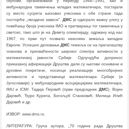
скупови, организовани у периоду 1948--1991, као и
међународна такмичења младих математичара, постајали
су место сусрета њихових учесника с обе стране тада
постојеће „гвоздене завесе".
ДМС
је одиграло важну улогу у
повећању броја учесника IMO и претварању тог такмичења у
светско, тако што је на Девету олимпијаду, одржану код нас
1967, по први пут позвало неколико земаља западне
Европе. Успешно деловање
ДМС
темељи се на прегалаштву
чланова и прихваћености широког спектра активности у
математичкој јавности Србије. Одлучујући допринос
приказаној афирмацији Друштва дали су његови оснивачи и
духовни покретачи, носиоци реализације многобројних
активности и представници математичара Србије (и
Југославије) у међународним асоцијацијама математичара,
IMU и ICMI: Тадија Пејовић (први председник
ДМС
), Војин
Дајовић, Ђуро Курепа, Богољуб Станковић, Милица Илић
Дајовић и др.
ИЗВОР: www.dms.rs.
ЛИТЕРАТУРА: Група аутора, „70 година рада Друштва