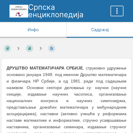
Српска
енциклопедија
Инфо
Садржај
ДРУШТВО МАТЕМАТИЧАРА СРБИЈЕ
, струковно удружење
основано јануара 1948. под именом Друштво математичара
и физичара НР Србије, а од 1981. ради под садашњим
називом. Основни сектори деловања су: научни (научне
секције, издавање научних часописа, организовање
националних конгреса и научних симпозијума,
представљање домаћих математичара у међународним
асоцијацијама); наставни (активно учешће у реформама
наставе математике и информатике, стручно усавршавање
наставника, организовање семинара, издавање стручног