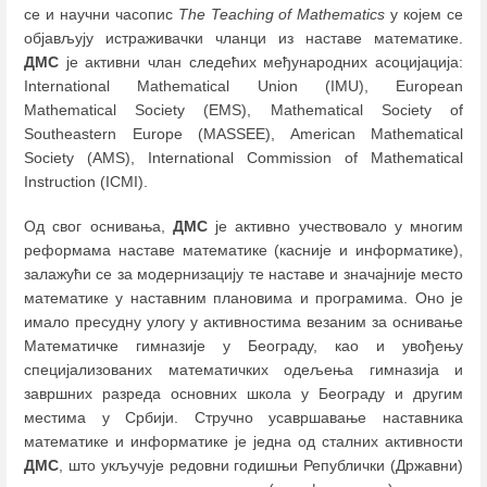
се и научни часопис
The Teaching of Mathematics
у којем се
објављују истраживачки чланци из наставе математике.
ДМС
је активни члан следећих међународних асоцијација:
International Mathematical Union (IMU), European
Mathematical Society (EMS), Mathematical Society of
Southeastern Europe (MASSEE), American Mathematical
Society (AMS), International Commission of Mathematical
Instruction (ICMI).
Од свог оснивања,
ДМС
је активно учествовало у многим
реформама наставе математике (касније и информатике),
залажући се за модернизацију те наставе и значајније место
математике у наставним плановима и програмима. Оно је
имало пресудну улогу у активностима везаним за оснивање
Математичке гимназије у Београду, као и увођењу
специјализованих математичких одељења гимназија и
завршних разреда основних школа у Београду и другим
местима у Србији. Стручно усавршавање наставника
математике и информатике је једна од сталних активности
ДМС
, што укључује редовни годишњи Републички (Државни)