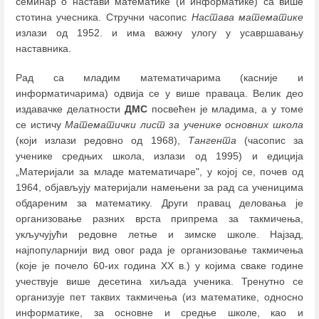
семинар о настави математике (и информатике) са више
стотина учесника. Стручни часопис
Настава математике
излази од 1952. и има важну улогу у усавршавању
наставника.
Рад са младим математичарима (касније и
информатичарима) одвија се у више праваца. Велик део
издавачке делатности
ДМС
посвећен је младима, а у томе
се истичу
Математички лист за ученике основних школа
(који излази редовно од 1968),
Тангента
(часопис за
ученике средњих школа, излази од 1995) и едиција
„Материјали за младе математичаре", у којој се, почев од
1964, објављују материјали намењени за рад са ученицима
обдареним за математику. Други правац деловања је
организовање разних врста припрема за такмичења,
укључујући редовне летње и зимске школе. Најзад,
најпопуларнији вид овог рада је организовање такмичења
(које је почело 60-их година ХХ в.) у којима сваке године
учествује више десетина хиљада ученика. Тренутно се
организује пет таквих такмичења (из математике, односно
информатике, за основне и средње школе, као и