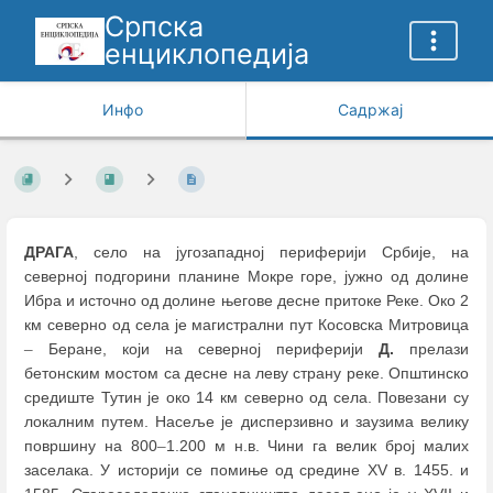
Српска
енциклопедија
Инфо
Садржај
ДРАГА
, село на југозападној периферији Србије, на
северној подгорини планине Мокре горе, јужно од долине
Ибра и источно од долине његове десне притоке Реке. Око 2
км северно од села је магистрални пут Косовска Митровица
–
Беране, који на северној периферији
Д.
прелази
бетонским мостом са десне на леву страну реке. Општинско
средиште Тутин је око 14 км северно од села. Повезани су
локалним путем. Насеље је дисперзивно и заузима велику
површину на 800
–
1.200 м н.в. Чини га велик број малих
заселака. У историји се помиње од средине XV в. 1455. и