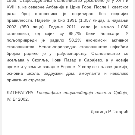
1585. Староседелачко становништво досељено је у XVII и
XVIII в. из северне Албаније и Црне Горе. После II светског
рата број становника је осцилирао без виднијих
правилности. Највећи је био 1991 (1.357 лица), а најмањи
2002 (950 лица). Године 2011. село је имало 1.080
становника, од којих су 98,7% били Бошњаци. У
пољопривреди је радило 58,2% економски активног
становништва. Непољопривредно становништво највећим
бројем радило је у грађевинарству. Становништво се
исељава у Скопље, Нови Пазар и Сарајево, а у новије
време и у земље западне Европе. У селу се налазе џамија,
основна школа, задружни дом, амбуланта и неколико
приватних стругара.
ЛИТЕРАТУРА:
Географска енциклопедија насеља Србије
,
IV, Бг 2002.
Драгица Р. Гатарић