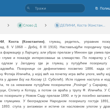
Поли
Слово Д
ДЕЛИНИ, Коста (Констан...
НИ
,
Коста
(Константин)
, глумац, редитељ, управник позо
рад, 8. V 1868
–
Добој, 8 III 1916). Настављајући породичну трад
а фармацију у Лајпцигу, али убрзо прелази у Минхен где узима пр
е глуме и показује интересовање за сликарство. По повратку у С
 одлази у Јагодину где је глумац у путујућем позоришту 
адовића. Позорници се дефинитивно посветио 1886. када ст
у Фотија Иличића, у којој већ на почетку игра веће улоге, мећу ко
ита у драми
Бој на Косову
(Ј. Суботић). Исте године наступа и ко
ћа, те са немачким путујућим позориштем „Posinge" у Сарајеву, 
уци, Сплиту и Котору, а потом се враћа у трупу Ф. Иличића. У 
но позориште у Новом Саду прелази 1890. и ту је посебно запаже
м глумцима. У београдском Народном позоришту гостује 1891
и 1893. ступа у ангажман и истиче се насловном улогом у др