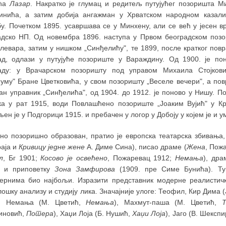
ића
Лазар
. Накратко је глумац и редитељ путујућег позоришта 
инића, а затим добија ангажман у Хрватском народном казал
у. Почетком 1895. усавршава се у Минхену, али се већ у јесен в
адско НП. Од новембра 1896. наступа у Првом београдском поз
левара, затим у нишком „Синђелићу", те 1899, после кратког повр
ад, одлази у путујуће позориште у Вараждину. Од 1900. је по
аду: у Врачарском позоришту под управом Михаила Стојкови
уму" Бране Цветковића, у свом позоришту „Веселе вечери", а по
ан управник „Синђелића", од 1904. до 1912. је поново у Нишу. По
ка у рат 1915, води Повлашћено позориште „Јоаким Вујић" у Кр
ен је у Подгорици 1915. и пребачен у логор у Добоју у којем је и 
тно позоришно образован, пратио је европска театарска збивања,
раја и
Кривицу једне жене
А. Диме Сина), писао драме (
Жена
, Пож
л
, Бг 1901;
Косово је освећено
, Пожаревац 1912;
Немања
), др
) и приповетку
Зона Замфирова
(1909. пре Симе Бунића). Ту
тернима био најбољи. Изразити представник модерне реалистичке
ошку анализу и студију лика. Значајније улоге: Теофил, Кир Дима 
), Немања (М. Цветић,
Немања
), Махмут-паша (М. Цветић,
иновић,
Потера
), Хаџи Лоја (Б. Нушић,
Хаџи Лоја
), Јаго (В. Шексп
.