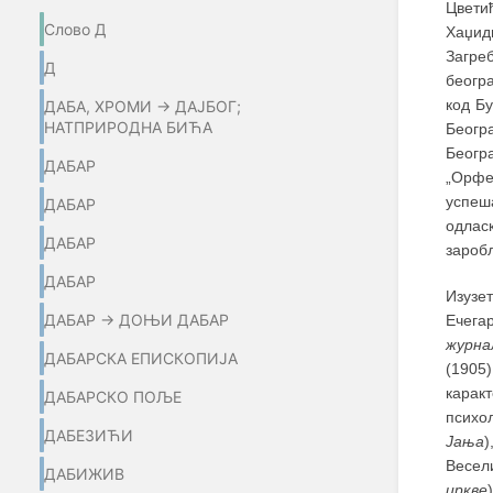
Цвет
Слово Д
Хаџид
Загреб
Д
беогр
код Бу
ДАБА, ХРОМИ → ДАЈБОГ;
НАТПРИРОДНА БИЋА
Беогр
Беогр
ДАБАР
„Орфе
успеш
ДАБАР
одлас
ДАБАР
заробљ
ДАБАР
Изузе
ДАБАР → ДОЊИ ДАБАР
Ечега
журна
ДАБАРСКА ЕПИСКОПИЈА
(1905
карак
ДАБАРСКО ПОЉЕ
психол
ДАБЕЗИЋИ
Јања
Весел
ДАБИЖИВ
цркве
)