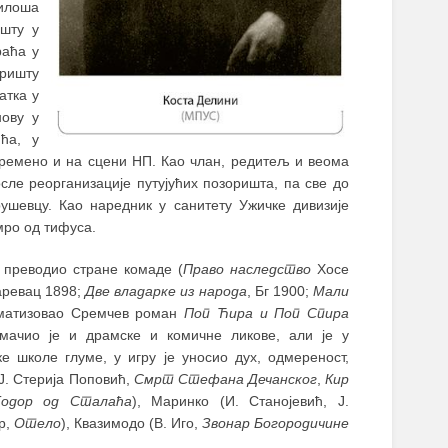
Милоша
ишту у
раћа у
оришту
атка у
нову у
ћа, у
времено и на сцени НП. Као члан, редитељ и веома
сле реорганизације путујућих позоришта, па све до
ушевцу. Као наредник у санитету Ужичке дивизије
умро од тифуса.
 преводио стране комаде (
Право наследство
Хосе
аревац 1898;
Две владарке из народа
, Бг 1900;
Мали
аматизовао Сремчев роман
Поп Ћира и Поп Спира
мачио је и драмске и комичне ликове, али је у
 школе глуме, у игру је уносио дух, одмереност,
(Ј. Стерија Поповић,
Смрт Стефана Дечанског
,
Кир
Тодор од Сталаћа
), Маринко (И. Станојевић, Ј.
ир,
Отело
), Квазимодо (В. Иго,
Звонар Богородичине