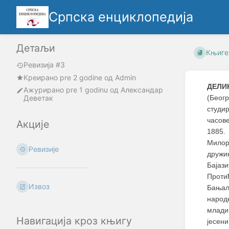
Српска енциклопедија
Детаљи
Књиге
Ревизија #3
Креирано
pre 2 godine
oд
Admin
ДЕЛИ
Ажурирано
pre 1 godinu
од
Александар
Деветак
(Беог
студир
часов
Акције
1885.
Милор
Ревизије
дружин
Бајаз
Проти
Извоз
Бањал
народ
млади
Навигација кроз књигу
јесен