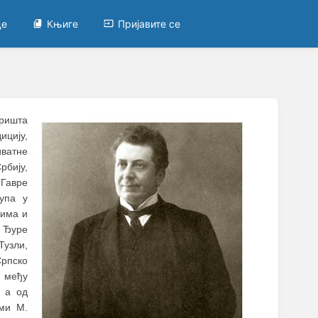
це
Књиге
Пријавите се
ришта
ицију,
иватне
рбију,
Гавре
упа у
јима и
д Ђуре
Тузли,
Српско
н међу
, а од
ами М.