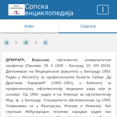
Српска
енциклопедија
Инфо
Садржај
ДРИНЧИЋ, Војислав
, офталмолог, универзитетски
професор (Панчево, 28. II 1928 -- Београд, 10. VIII 2019).
Дипломирао на Медицинском факултету у Београду 1953.
Радио у Институту за професионалне болести Србије „Др
Драгомир Карајовић" (1955--1961), у Кабинету за
професионалну офталмологију медицине рада који је
основао. Од 1956. радио и на Клиници за офталмологију
Мед. ф. у Београду. Специјалиста офталмологије од 1959.
Усавршавао се у Француској, Италији и Немачкој. Као
стручњак Међународне техничке сарадње радио као