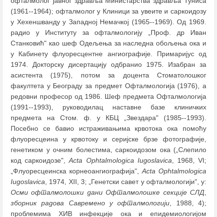
офталмолог јавног здравља Министарства здравља Туниса
(1961--1964); офталмолог у Клиници за увеите и саркоидозу
у Хехеншванду у Западној Немачкој (1965--1969). Од 1969.
радио у Институту за офталмологију „Проф. др Иван
Станковић" као шеф Одељења за наследна обољења ока и
у Кабинету флуоресцентне ангиографије. Примаријус од
1974. Докторску дисертацију одбранио 1975. Изабран за
асистента (1975), потом за доцента Стоматолошког
факултета у Београду за предмет Офталмологија (1976), а
редовни професор од 1986. Шеф предмета Офталмологија
(1991--1993), руководилац наставне базе клиничких
предмета на Стом. ф. у КБЦ „Звездара" (1985--1993).
Посебно се бавио истраживањима крвотока ока помоћу
флуоресцеина у крвотоку и серијске брзе фотографије,
генетиком у очним болестима, саркоидозом ока („Слепило
код саркоидозе",
Acta Ophtalmologica Iugoslavica
, 1968, VI;
„Флуоресцеинска корнеоангиографија",
Acta Ophtalmologica
Iugoslavica
, 1974, XII, 3; „Генетски савет у офталмологији", у:
Осми офталмолошки дани Офталмолошке секције СЛД
,
зборник радова
Савремено у офталмологији
, 1988, 4);
проблемима ХИВ инфекције ока и епидемиологијом