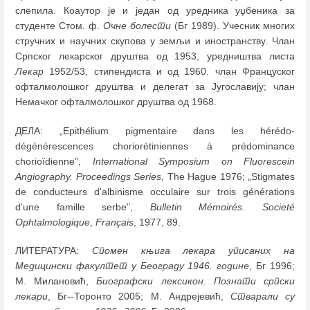
слепила. Коаутор је и један од уредника уџбеника за
студенте Стом. ф.
Очне болести
(Бг 1989). Учесник многих
стручних и научних скупова у земљи и иностранству. Члан
Српског лекарског друштва од 1953, уредништва листа
Лекар
1952/53, стипендиста и од 1960. члан Француског
офталмолошког друштва и делегат за Југославију; члан
Немачког офталмолошког друштва од 1968.
ДЕЛА: „Epithélium pigmentaire dans les hérédo-
dégénérescences choriorétiniennes à prédominance
chorioïdienne",
International Symposium on Fluorescein
Angiography. Proceedings Series
, The Hague 1976; „Stigmates
de conducteurs d'albinisme occulaire sur trois générations
d'une famille serbe",
Bulletin Mémoirés. Societé
Ophtalmologique
,
Français
, 1977, 89.
ЛИТЕРАТУРА:
Спомен књига лекара уписаних на
Медицински факултет у Београду 1946. године
, Бг 1996;
М. Милановић,
Биографски лексикон. Познати српски
лекари
, Бг--Торонто 2005; М. Андрејевић,
Стварали су