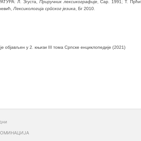
АТУРА: Л. Згуста,
Приручник лексикографије
, Сар. 1991; T. Прћ
ћевић,
Лексикологија српског језика
, Бг 2010.
 је објављен у 2. књизи III тома Српске енциклопедије (2021)
дни
НОМИНАЦИЈА