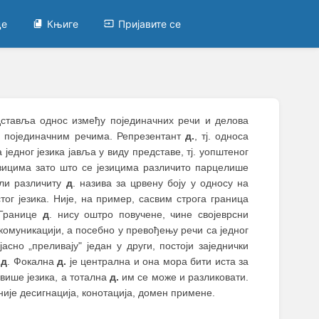
це
Књиге
Пријавите се
едставља однос између појединачних речи и делова
их појединачним речима. Репрезентант
д.
, тј. односа
 једног језика јавља у виду представе, тј. уопштеног
езицима зато што се језицима различито парцелише
или различиту
д
. назива за црвену боју у односу на
тог језика. Није, на пример, сасвим строга граница
 Границе
д
. нису оштро повучене, чине својеврсни
комуникацији, а посебно у превођењу речи са једног
сно „преливају" један у други, постоји заједнички
е
д
. Фокална
д.
је централна и она мора бити иста за
 више језика, а тотална
д.
им се може и разликовати.
није десигнација, конотација, домен примене.