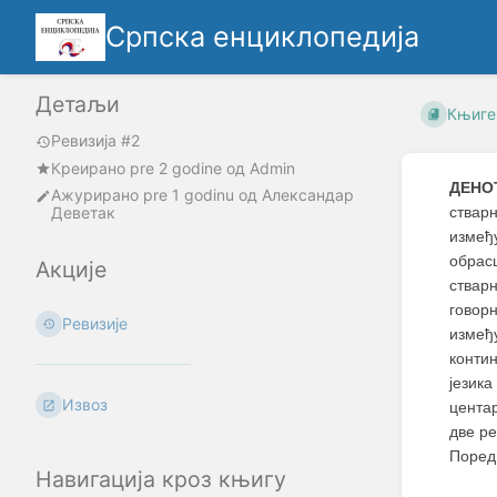
Српска енциклопедија
Детаљи
Књиге
Ревизија #2
Креирано
pre 2 godine
oд
Admin
ДЕНО
Ажурирано
pre 1 godinu
од
Александар
Деветак
ствар
између
обрас
Акције
ствар
говорн
Ревизије
измеђ
контин
језик
Извоз
центар
две ре
Поре
Навигација кроз књигу