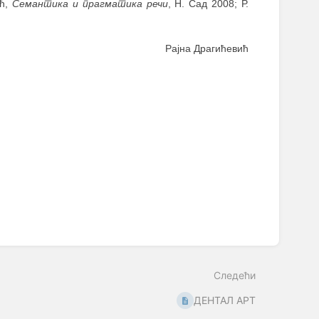
ић,
Семантика и прагматика речи
, Н. Сад 2008; Р.
Рајна Драгићевић
Следећи
ДЕНТАЛ АРТ