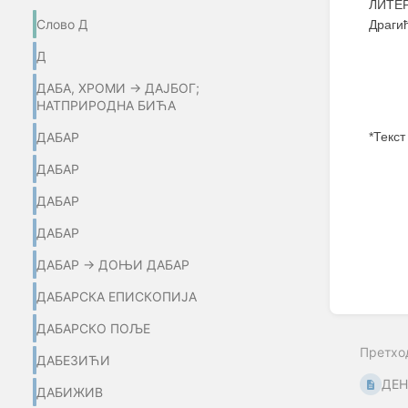
ЛИТЕР
Слово Д
Драги
Д
ДАБА, ХРОМИ → ДАЈБОГ;
НАТПРИРОДНА БИЋА
ДАБАР
*Текст
ДАБАР
Enter
section
ДАБАР
select
mode
ДАБАР
ДАБАР → ДОЊИ ДАБАР
ДАБАРСКА ЕПИСКОПИЈА
ДАБАРСКО ПОЉЕ
Претхо
ДАБЕЗИЋИ
ДЕ
ДАБИЖИВ