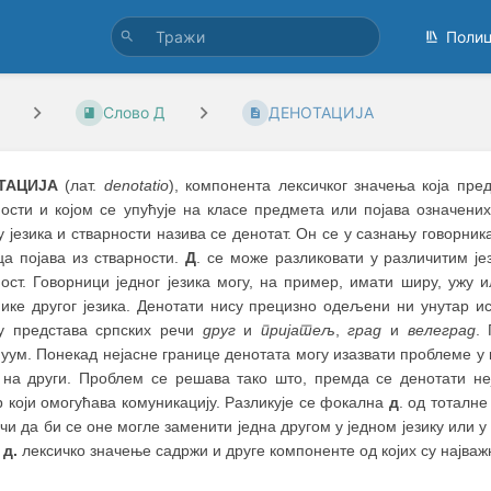
Поли
Слово Д
ДЕНОТАЦИЈА
ТАЦИЈА
(лат.
denotatio
), компонента лексичког значења која пр
ности и којом се упућује на класе предмета или појава означен
 језика и стварности назива се денотат. Он се у сазнању говорника
ца појава из стварности.
Д
. се може разликовати у различитим ј
ност. Говорници једног језика могу, на пример, имати ширу, ужу 
ике другог језика. Денотати нису прецизно одељени ни унутар ис
у представа српских речи
друг
и
пријатељ
,
град
и
велеград
.
уум. Понекад нејасне границе денотата могу изазвати проблеме у 
а на други. Проблем се решава тако што, премда се денотати неја
 који омогућава комуникацију. Разликује се фокална
д
. од тоталн
чи да би се оне могле заменити једна другом у једном језику или у
д
д.
лексичко значење садржи и друге компоненте од којих су најваж