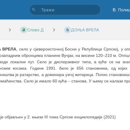
Поли
Слово Д
ДОЊА ВРЕЛА
 ВРЕЛА
, село у сјевероисточној Босни у Републици Српској, у 
розападним обронцима планине Вучјак, на висини 120
–
210 м. Оппшт
води локални пут. Село је дисперзивног типа, а куће се на зн
нским косама. Године 1991. било је 656 становника, од којих
ништва је ратарство, а доминира узгој житарица. Попис становништв
омаћинства. Село је имало 60 кућа
–
станова. У њему се налази пр
 је објављен у 2. књизи III тома Српске енциклопедије (2021)