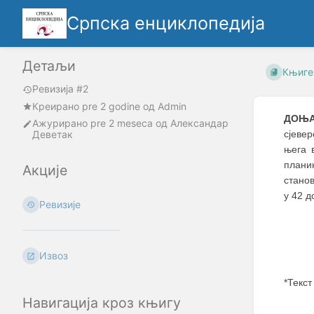
Српска енциклопедија
Детаљи
Књиге
Ревизија #2
Креирано
pre 2 godine
oд
Admin
ДОЊА
Ажурирано
pre 2 meseca
од
Александар
Деветак
сјеве
њега 
плани
Акције
станов
у 42 д
Ревизије
Извоз
*Текст
Навигација кроз књигу
Enter