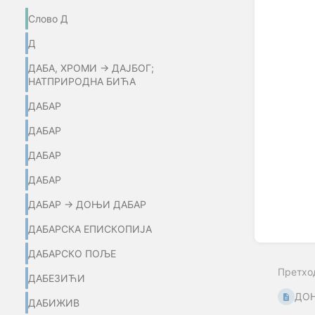
section
Слово Д
select
mode
Д
ДАБА, ХРОМИ → ДАЈБОГ;
НАТПРИРОДНА БИЋА
ДАБАР
ДАБАР
ДАБАР
ДАБАР
ДАБАР → ДОЊИ ДАБАР
ДАБАРСКА ЕПИСКОПИЈА
ДАБАРСКО ПОЉЕ
Претхо
ДАБЕЗИЋИ
ДО
ДАБИЖИВ