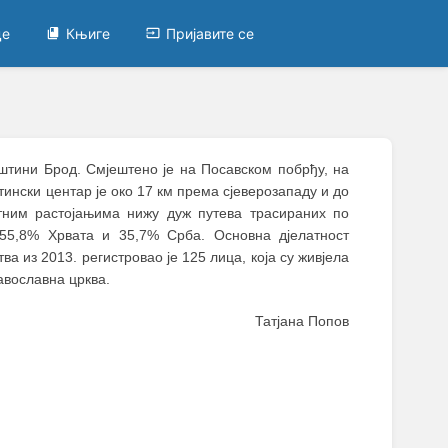
це
Књиге
Пријавите се
општини Брод. Смјештено је на Посавском побрђу, на
ински центар је око 17 км према сјеверозападу и до
атним растојањима нижу дуж путева трасираних по
 55,8% Хрвата и 35,7% Срба. Основна дјелатност
а из 2013. регистровао је 125 лица, која су живјела
авославна црква.
Татјана Попов