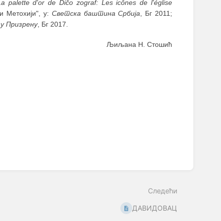
a palette d'or de Dičo zograf: Les icônes de l'église
и Метохији", у:
Светска баштина Србија
, Бг 2011;
у Призрену
, Бг 2017.
Љиљана Н. Стошић
Следећи
ДАВИДОВАЦ