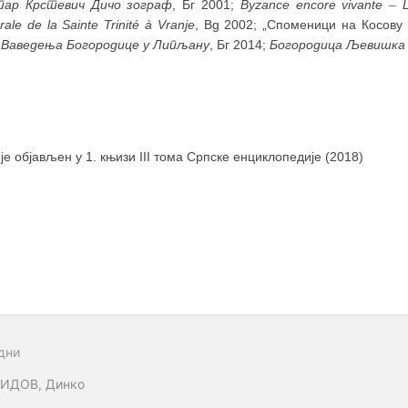
ар Крстевич Дичо зограф
, Бг 2001;
Byzance encore vivante
–
L
rale de la Sainte Trinité à Vranje
, Bg 2002; „Споменици на Косову 
 Ваведења Богородице у Липљану
, Бг 2014;
Богородица Љевишка 
 је објављен у 1. књизи III тома Српске енциклопедије (2018)
дни
ИДОВ, Динко