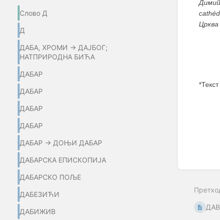
Димит
Слово Д
cathéd
Црква
Д
ДАБА, ХРОМИ → ДАЈБОГ;
НАТПРИРОДНА БИЋА
ДАБАР
*Текст
ДАБАР
Enter
ДАБАР
section
select
ДАБАР
mode
ДАБАР → ДОЊИ ДАБАР
ДАБАРСКА ЕПИСКОПИЈА
ДАБАРСКО ПОЉЕ
Претхо
ДАБЕЗИЋИ
ДАВ
ДАБИЖИВ