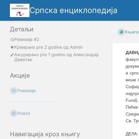
Српска енциклопедија
Детаљи
Књиге
Ревизија #2
Креирано
pre 2 godine
oд
Admin
ДАВИ
Ажурирано
pre 1 godinu
од
Александар
Деветак
факул
докум
и срп
Акције
више 
Софиј
Ревизије
најуг
Fund)
Пећке
Извоз
Средњ
Св. Тр
Навигација кроз књигу
ДЕЛА: