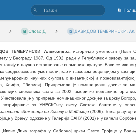
Поли
Слово Д
ДАВИДОВ ТЕМЕРИНСКИ, Ал..
ДОВ ТЕМЕРИНСКИ, Александра
, историчар уметности (Нови 
тету у Београду 1987. Од 1992. ради у Републичком заводу за з
ентацију и научно истраживање споменика културе. Бави се иконо
ске средњовековне уметности, као и њиховом рецепцијом у каснији
међународних научних скупова о византијској и позновизантијско
а, Хаифа, Тбилиси). Припремила је номинациони досије за ман
роженијих споменика света за 2002. америчке невладине органи
. Учествовала је у припреми номинационог досијеа за цркву Бого
 патријаршије за УНЕСКО-ву листу Светске баштине у опас
овековни споменици на Косову
и Метохији
(2006). Била је аутор 
ојице у Врању, одржане у Галерији САНУ (2001) и у капели Сорбоне
 „Иконе Дича зографа у Саборној цркви Свете Тројице у Врању