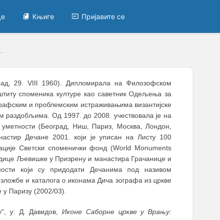
це
Књиге
Пријавите се
.
Сад, 29. VIII 1960). Дипломирала на Филозофском
аштиту споменика културе као саветник Одељења за
графским и проблемским истраживањима византијске
м раздобљима. Од 1997. до 2008. учествовала је на
ј уметности (Београд, Ниш, Париз, Москва, Лондон,
астир Дечане 2001. који је уписан на Листу 100
зације Светски споменички фонд (World Monuments
родице Љевишке у Призрену и манастира Грачанице и
ности који су придодати Дечанима под називом
изложбе и каталога о иконама Дича зографа из цркве
 у Паризу (2002/03).
", у: Д. Давидов,
Иконе Саборне цркве у Врању: