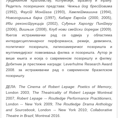
Уједињеном Краљевству, Колумбији, Бразилу и Ирану.
Редитељ позоришних представа:
Чежња под брестовима
(1992),
Фауст Монтаза
(1993),
Хамлетмашина
(1994),
Новогодишња бајка
(1997),
Кабаре Европа
(2000, 2005),
Иби реконструкција
(2002),
Суђење Харолду Пинтеру
(2006),
Вишњик
(2008),
Клуб нови светски поредак
(2009).
Његов истраживачки рад се одвија у областима
интердисциплинарног перформанса, режије, девизинга,
политичког позоришта, латиноамеричког позоришта и
мултимедијског повезивања филма и позоришта. Аутор је
више књига и есеја о савременом позоришту и филму.
Добитник је престижне награде: Leverhulme Research Award
2008. за истраживачки рад о савременом бразилском
позоришту.
ДЕЛА:
The Cinema of Robert Lepage
:
Poetics of Memory
,
London 2003;
The Theatricality of Robert Lepage
Montreal
2007;
Robert Lepage -- Routledge Performance Practitioners
,
London -- New York 2009;
The Routledge Drama Anthology
and Sourcebook
, London -- New York 2010;
Collaborative
Theatre in Brazil
, Montreal 2016.