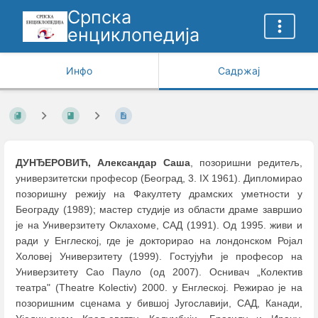
Српска
енциклопедија
Инфо
Садржај
ДУНЂЕРОВИЋ, Александар Саша
, позоришни редитељ,
универзитетски професор (Београд, 3. IX 1961). Дипломирао
позоришну режију на Факултету драмских уметности у
Београду (1989); мастер студије из области драме завршио
је на Универзитету Оклахоме, САД (1991). Од 1995. живи и
ради у Енглеској, где је докторирао на лондонском Ројал
Холовеј Универзитету (1999). Гостујући је професор на
Универзитету Сао Пауло (од 2007). Оснивач „Колектив
театра" (Theatre Kolectiv) 2000. у Енглеској. Режирао је на
позоришним сценама у бившој Југославији, САД, Канади,