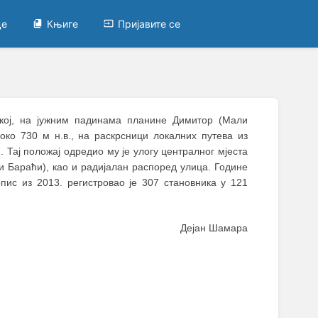
це
Књиге
Пријавите се
ској, на јужним падинама планине Димитор (Мали
ко 730 м н.в., на раскрсници локалних путева из
. Тај положај одредио му је улогу централног мјеста
 Бараћи), као и радијалан распоред улица. Године
пис из 2013. регистровао је 307 становника у 121
Дејан Шамара