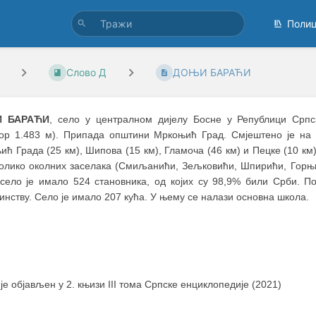
Поли
Слово Д
ДОЊИ БАРАЋИ
 БАРАЋИ
, село у централном дијелу Босне у Републици Срп
ор 1.483 м). Припада општини Мркоњић Град. Смјештено је на о
ћ Града (25 км), Шипова (15 км), Гламоча (46 км) и Пецке (10 км)
колико околних заселака (Смиљанићи, Зељковићи, Шпирићи, Горњи
 село је имало 524 становника, од којих су 98,9% били Срби. По
нству. Село је имало 207 кућа. У њему се налази основна школа.
 је објављен у 2. књизи III тома Српске енциклопедије (2021)