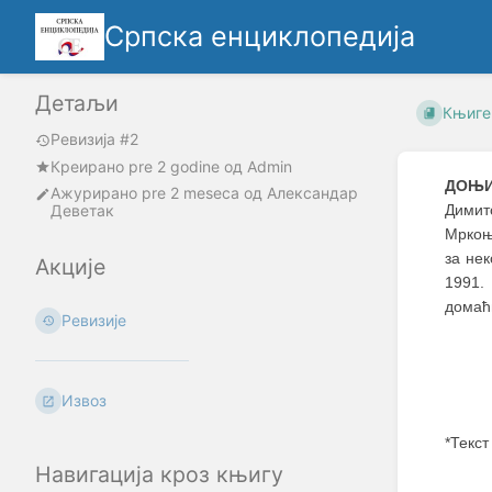
Српска енциклопедија
Детаљи
Књиге
Ревизија #2
Креирано
pre 2 godine
oд
Admin
ДОЊИ
Ажурирано
pre 2 meseca
од
Александар
Деветак
Димит
Мркоњи
за не
Акције
1991.
домаћи
Ревизије
Извоз
*Текст
Навигација кроз књигу
Enter