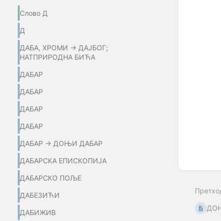
section
Слово Д
select
mode
Д
ДАБА, ХРОМИ → ДАЈБОГ;
НАТПРИРОДНА БИЋА
ДАБАР
ДАБАР
ДАБАР
ДАБАР
ДАБАР → ДОЊИ ДАБАР
ДАБАРСКА ЕПИСКОПИЈА
ДАБАРСКО ПОЉЕ
Претхо
ДАБЕЗИЋИ
ДО
ДАБИЖИВ