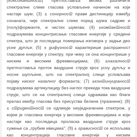
(
консонантност
) претпоставља веома различите
спектралне слике гласова условљене начином на који
настаје шум; (3) ±
сонорност
прави дистинкцију између
сонаната, чије спектралне слике поред шума садрже и
(полу)форманте, и чистих шумова; (4) ±
компактност
подразумева концентрисање гласовне енергије у средини
спектра, што је последица померања изговора у задњи део
усне дупље; (5) ±
дифузност
карактерише распршеност
гласовне енергије у спектру, при чему се она концентрише у
ниским и високим фреквенцијама; (6) ±
назалност
претпоставља проток ваздушне струје кроз усну дупљу и
носне шупљине, што на спектралној слици условљава
појаву ниског назалног форманта; (7) ±
континуираност
подразумева артикулацију без наглог прекида тока ваздушне
струје, што се на спектралној слици одражава као благи
прелаз имеђу гласова без присуства белине (празнине); (8)
±
стридентност
се одликује неуједначеним спектром, у
којем је гласовна енергија у високим фреквенцијама и који
настаје као последица проласка ваздушне струје кроз
сужење са „грубим ивицама"; (9) ±
грависност
се испољава
као концентрација гласовне енергије у ниским