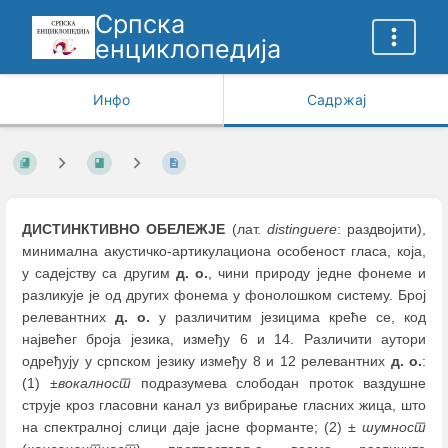
Српска
енциклопедија
Инфо
Садржај
ДИСТИНКТИВНО ОБЕЛЕЖЈЕ
(лат.
distinguere
: раздвојити),
минимална акустичко-артикулациона особеност гласа, која,
у садејству са другим
д. о.
, чини природу једне фонеме и
разликује је од других фонема у фонолошком систему. Број
релевантних
д. о.
у различитим језицима креће се, код
највећег броја језика, између 6 и 14. Различити аутори
одређују у српском језику између 8 и 12 релевантних
д. о.
:
(1) ±
вокалност
подразумева слободан проток ваздушне
струје кроз гласовни канал уз вибрирање гласних жица, што
на спектралној слици даје јасне форманте; (2) ±
шумност