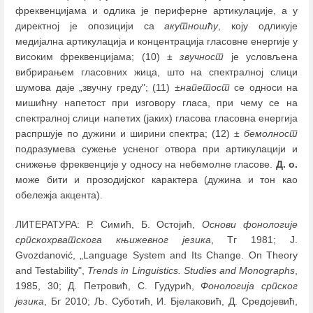
фреквенцијама и одлика је периферне артикулације, а у
директној је опозицији са
акутношћу
, коју одликује
медијална артикулација и концентрација гласовне енергије у
високим фреквенцијама; (10) ±
звучност
је условљена
вибрирањем гласовних жица, што на спектралној слици
шумова даје „звучну греду"; (11) ±
напетост
се односи на
мишићну напетост при изговору гласа, при чему се на
спектралној слици напетих (јаких) гласова гласовна енергија
распршује по дужини и ширини спектра; (12) ±
бемолност
подразумева сужење усненог отвора при артикулацији и
снижење фреквенције у односу на небемолне гласове.
Д. о.
може бити и прозодијског карактера (дужина и тон као
обележја акцента).
ЛИТЕРАТУРА: Р. Симић, Б. Остојић,
Основи фонологије
српскохрватскога књижевног језика
, Тг 1981; J.
Gvozdanović, „Language System and Its Change. On Theory
and Testability",
Trends in Linguistics. Studies and Monographs
,
1985, 30; Д. Петровић, С. Гудурић,
Фонологија српског
језика
, Бг 2010; Љ. Суботић, И. Бјелаковић, Д. Средојевић,