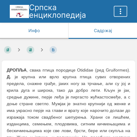
Српска
енциклопедија
Инфо
Садржај
ДРОПЉА
, свака птица породице Otididae (ред Gruiformes).
Д.
је крупна или врло крупна птица сувих отворених
предела, снажне грађе, јаких ногу за трчање, али су јој и
крила дуга и широка, тако да добро лети. Кљун је јак,
средње дужине, перје леђа је пиргасто жућкастосмеђе, а с
доње стране светло. Мужјак је знатно крупнији од женке и
има украсно перје на глави и врату које нарочито долази до
изражаја током свадбеног шепурења. Храни се лишћем,
изданцима, семењем, плодовима, ситним кичмењацима и
бескичмењацима које све лови, брсти, бере или скупља на