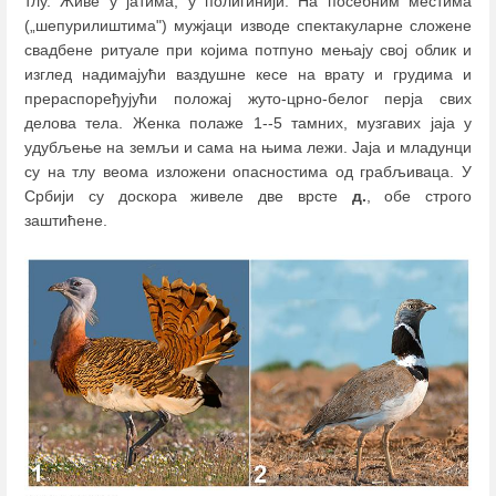
тлу. Живе у јатима, у полигинији. На посебним местима
(„шепурилиштима") мужјаци изводе спектакуларне сложене
свадбене ритуале при којима потпуно мењају свој облик и
изглед надимајући ваздушне кесе на врату и грудима и
прераспоређујући положај жуто-црно-белог перја свих
делова тела. Женка полаже 1--5 тамних, музгавих јаја у
удубљење на земљи и сама на њима лежи. Јаја и младунци
су на тлу веома изложени опасностима од грабљиваца. У
Србији су доскора живеле две врсте
д.
, обе строго
заштићене.