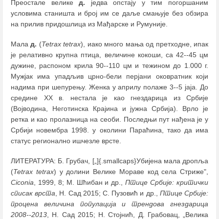
Преостале велике
д.
једва опстају у тим погоршаним
условима станишта и број им се даље смањује без обзира
на прилив придошлица из Мађарске и Румуније.
Мала
д.
(
Tetrax tetrax
), иако много мања од претходне, ипак
је релативно крупна птица, величине кокоши, са 42--45 цм
дужине, распоном крила 90--110 цм и тежином до 1.000 г.
Мужјак има упадљив црно-бели перјани оковратник који
надима при шепурењу. Женка у априлу полаже 3--5 јаја. До
средине ХХ в. нестала је као гнездарица из Србије
(Војводина, Неготинска Крајина и јужна Србија). Врло је
ретка и као пролазница на сеоби. Последњи пут нађена је у
Србији новембра 1998. у околини Параћина, тако да има
статус регионално ишчезле врсте.
ЛИТЕРАТУРА: Б. Грубач, [„]{.smallcaps}Убијена мала дропља
(
Tetrax tetrax
) у долини Велике Мораве код села Стриже",
Ciconia
, 1999, 8; М. Шћибан и др.,
Птице Србије: критички
списак врста
, Н. Сад 2015; С. Пузовић и др.,
Птице Србије:
процена величина популација и трендова гнездарица
2008--2013
, Н. Сад 2015; Н. Стојнић, Д. Грабовац, „Велика