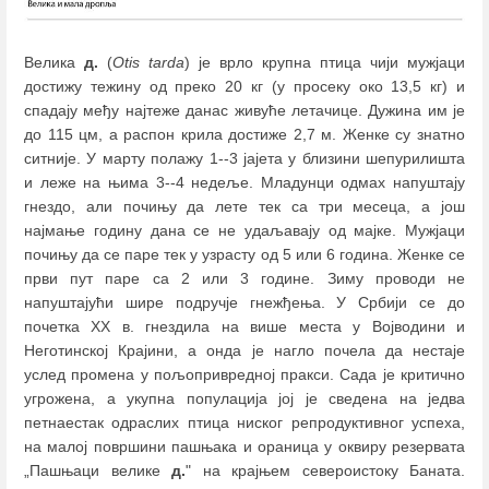
Велика
д.
(
Otis tarda
) је врло крупна птица чији мужјаци
достижу тежину од преко 20 кг (у просеку око 13,5 кг) и
спадају међу најтеже данас живуће летачице. Дужина им је
до 115 цм, а распон крила достиже 2,7 м. Женке су знатно
ситније. У марту полажу 1--3 јајета у близини шепурилишта
и леже на њима 3--4 недеље. Младунци одмах напуштају
гнездо, али почињу да лете тек са три месеца, а још
најмање годину дана се не удаљавају од мајке. Мужјаци
почињу да се паре тек у узрасту од 5 или 6 година. Женке се
први пут паре са 2 или 3 године. Зиму проводи не
напуштајући шире подручје гнежђења. У Србији се до
почетка ХХ в. гнездила на више места у Војводини и
Неготинској Крајини, а онда је нагло почела да нестаје
услед промена у пољопривредној пракси. Сада је критично
угрожена, а укупна популација јој је сведена на једва
петнаестак одраслих птица ниског репродуктивног успеха,
на малој површини пашњака и ораница у оквиру резервата
„Пашњаци велике
д.
" на крајњем североистоку Баната.