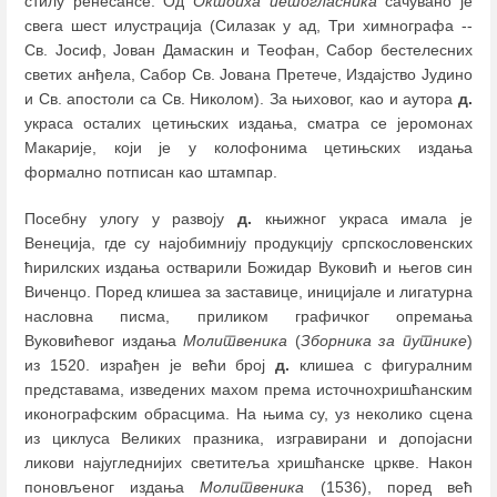
стилу ренесансе. Од
Октоиха петогласника
сачувано је
свега шест илустрација (Силазак у ад, Три химнографа --
Св. Јосиф, Јован Дамаскин и Теофан, Сабор бестелесних
светих анђела, Сабор Св. Јована Претече, Издајство Јудино
и Св. апостоли са Св. Николом). За њиховог, као и аутора
д.
украса осталих цетињских издања, сматра се јеромонах
Макарије, који је у колофонима цетињских издања
формално потписан као штампар.
Посебну улогу у развоју
д.
књижног украса имала је
Венеција, где су најобимнију продукцију српскословенских
ћирилских издања остварили Божидар Вуковић и његов син
Виченцо. Поред клишеа за заставице, иницијале и лигатурна
насловна писма, приликом графичког опремања
Вуковићевог издања
Молитвеника
(
Зборника за путнике
)
из 1520. израђен је већи број
д.
клишеа с фигуралним
представама, изведених махом према источнохришћанским
иконографским обрасцима. На њима су, уз неколико сцена
из циклуса Великих празника, изгравирани и допојасни
ликови најугледнијих светитеља хришћанске цркве. Након
поновљеног издања
Молитвеника
(1536), поред већ