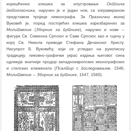
коришћених клишеа за илустровање
Октоиха
петогласника
, наручен је и један нов, са изгравираном
представом тројице химнографа. За
Празнични минеј
Вуковић је, поред постојећих клишеа изрезбарених за
Молитвеник
(
Зборник за путнике
), наручио и нове --
фигуре Св. Симеона Српског и Саве Српског, као и сцену у
којој Св. Никола приводи Стефана Дечанског Христу.
Насупрот Б. Вуковићу, који се угледао на рукописну
традицију, ликовно-графички украс издања његовог сина
одликује знатнији продор западноевропских иконографских
и стилских елемената (
Псалтир с последовањем
, 1546;
Молитвеник
--
Зборник за путнике
, 1547, 1560).