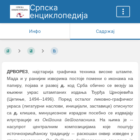
Српска
енциклопедија
Инфо
Садржај
ДРВОРЕЗ
, најстарија графичка техника високе штампе.
Мада и у ранијим изворима постоје помени о иконама на
папиру, појава и развој
д.
код Срба обично се везују за
књижни украс штампаних издања Ђурђа Црнојевића
(Цетиње, 1494--1496). Поред осталог ликовно-графичког
украса (лигатурни наслови, иницијали, заставице) отиснутог
сa
д.
клишеа, минуциозном израдом посебно се издвајају
илустрације из
Октоиха петогласника
. На њима је --
насупрот централним композицијама које поштују
источнохришћанску традицију -- раскошан оквир изведен у