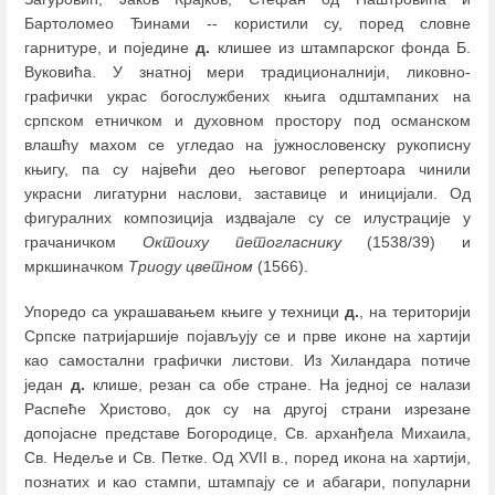
Бартоломео Ђинами -- користили су, поред словне
гарнитуре, и поједине
д.
клишее из штампарског фонда Б.
Вуковића. У знатној мери традиционалнији, ликовно-
графички украс богослужбених књига одштампаних на
српском етничком и духовном простору под османском
влашћу махом се угледао на јужнословенску рукописну
књигу, па су највећи део његовог репертоара чинили
украсни лигатурни наслови, заставице и иницијали. Од
фигуралних композиција издвајале су се илустрације у
грачаничком
Октоиху петогласнику
(1538/39) и
мркшиначком
Триоду цветном
(1566).
Упоредо са украшавањем књиге у техници
д.
, на територији
Српске патријаршије појављују се и прве иконе на хартији
као самостални графички листови. Из Хиландара потиче
један
д.
клише, резан са обе стране. На једној се налази
Распеће Христово, док су на другој страни изрезане
допојасне представе Богородице, Св. арханђела Михаила,
Св. Недеље и Св. Петке. Од XVII в., поред икона на хартији,
познатих и као стампи, штампају се и абагари, популарни