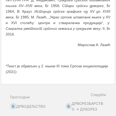
књига XV--XVII века
, Бг 1958;
Стари српски дрворез
, Бг
1964; В. Краут,
Историја српске графике од XV до XVIII
века
, Бг 1985; М. Лазић, „Украс српске штампане књиге у XV
и XVI столећу: центри и стваралачка продукција", у:
Сакрална уметност српских земаља у средњем веку
, II, Бг
2016.
Мирослав А. Лазић
*Текст је објављен у 2. књизи III тома Српске енциклопедије
(2021)
Enter
section
select
Следећи
mode
Претходни
ДРВОРЕЗБАРСТВ
ДРВОДЕЉСТВО
О → ДУБОРЕЗ