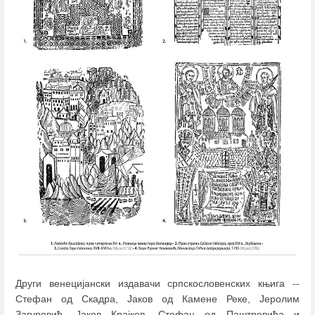
Други венецијански издавачи српскословенских књига --
Стефан од Скадра, Јаков од Камене Реке, Јеролим
Загуровић, Јаков Крајков, Стефан од Паштровића и