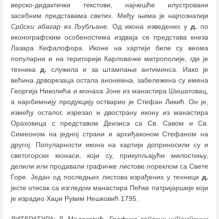
верско-дидактички текстови, најчешће илустровани
засебним представама светих. Међу њима је најпознатији
Српски абагар
из Љубљане. Од икона изведених у
д.
по
иконографским особеностима издваја се представа кнеза
Лазара Кефалофора. Иконе на хартији биле су веома
популарне и на територији Карловачке митрополије, где је
техника
д.
служила и за штампање антиминса. Иако је
већина дрворезаца остала анонимна, забележена су имена
Георгија Николића и монаха Јоне из манастира Шишатовац,
а најобимнију продукцију остварио је Стефан Ликић. Он је,
између осталог, изрезао и двострану икону из манастира
Ораховица с представом Деизиса са Св. Савом и Св.
Симеоном на једној страни и архиђаконом Стефаном на
другој. Популарности икона на хартији доприносили су и
светогорски монаси, који су, прикупљајући милостињу,
делили или продавали графичке листове пореклом са Свете
Горе. Један од последњих листова израђених у техници
д.
јесте отисак са изгледом манастира Пећке патријаршије који
је израдио Хаџи Рувим Нешковић 1795.
ЛИТЕРАТУРА: Д. Медаковић,
Графика српских штампаних