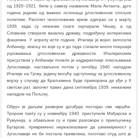
од 1920−1921. биле у савезу названом Мала Антанта, дуго
година једним од важних ослонаца југословенске спољне
политике. Расплет чехословачке кризе одиграо се у марту
1939, када су немачке снаге окупирале Чешку, а од
Словачке створиле вазалну државу, подређену интересима
фашизма. У априлу исте године, Италија је војно запосела
Албанију, земљу из које су и до тада стизали многи покушаји
угрожавања југословенске државности. Италијанским
присуством у Албанији почело је најдиректније опкољавање
Југославије, настављено потом у октобру 1940. нападом
Италије на Грчку, једину могућу одступницу за југословенску
војску у случају да Краљевина буде приморана да уђе у II
светски рат, започет првих дана септембра 1939. немачким
нападом на Пољску.
Обруч је даљим развојем догађаја постајао све чвршћи.
Тројном пакту су у новембру 1940. приступиле Мађарска и
Румунија, а обављани су и први разговори о прикључењу
Бугарске, привремено нереализовани да узнемиреност у
Југославији не би постала превелика, поготово отуд што је