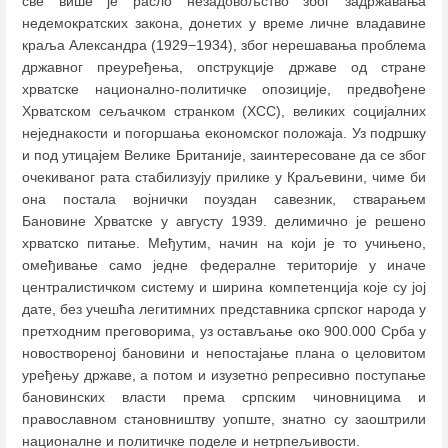
све више је расло незадовољство због задржавања
недемократских закона, донетих у време личне владавине
краља Александра (1929−1934), због нерешавања проблема
државног преуређења, опструкције државе од стране
хрватске национално-политичке опозиције, предвођене
Хрватском сељачком странком (ХСС), великих социјалних
неједнакости и погоршања економског положаја. Уз подршку
и под утицајем Велике Британије, заинтересоване да се због
очекиваног рата стабилизују прилике у Краљевини, чиме би
она постала војнички поуздан савезник, стварањем
Бановине Хрватске у августу 1939. делимично је решено
хрватско питање. Међутим, начин на који је то учињено,
омеђивање само једне федералне територије у иначе
централистичком систему и ширина компетенција које су јој
дате, без учешћа легитимних представника српског народа у
претходним преговорима, уз остављање око 900.000 Срба у
новоствореној бановини и непостајање плана о целовитом
уређењу државе, а потом и изузетно репресивно поступање
бановинских власти према српским чиновницима и
православном становништву уопште, знатно су заоштрили
националне и политичке поделе и нетрпељивости.