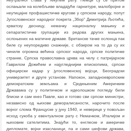
ослањали на колебљиве владајуће гарнитуре, малобројне и
неутицајне профашистичке кругове у српском народу, попут
Југословенског народног покрета „Збор" Димитрија Љотића,
хрватску десницу, немачку националну мањину и
сепаратистичке групације из редова других мањина,
ослоњених на матичне државе. Британске тачке ослонца пак
биле су неупоредиво снажније, с обзиром на то да су их
чиниле огромна већина српског народа, српске политичке
странке, Српска православна црква на челу с патријархом
Гаврилом Дожићем и најугледнијим епископима, српски
официрски кадар у југословенској војсци, Београдски
универзитет и друге установе. Напокон, западноевропским
демократским земљама и Сједињеним Америчким
Државама су у политичком и идеолошком погледу били
блиски и сам кнез Павле, као и готово сви српски министри,
независно од њихове деморалисаности, нарочито после
војног слома Француске у јуну 1940, и неверице у повољан
исход сукоба у евентуалном рату с Немачком, Италијом и
њиховим сателитима. Знајући то, енглеске и америчке
дипломате, војни изасланици, па и сами шефови држава,