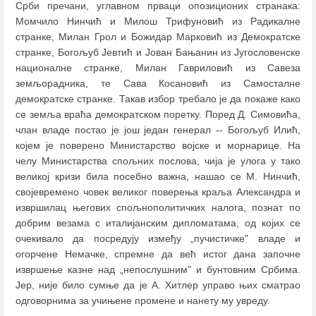
Срби пречани, углавном прваци опозиционих странака:
Момчило Нинчић и Милош Трифуновић из Радикалне
странке, Милан Грол и Божидар Марковић из Демократске
странке, Богољуб Јевтић и Јован Бањанин из Југословенске
националне странке, Милан Гавриловић из Савеза
земљорадника, те Сава Косановић из Самосталне
демократске странке. Такав избор требало је да покаже како
се земља враћа демократском поретку. Поред Д. Симовића,
члан владе постао је још један генерал -- Богољуб Илић,
којем је поверено Министарство војске и морнарице. На
челу Министарства спољних послова, чија је улога у тако
великој кризи била посебно важна, нашао се М. Нинчић,
својевремено човек великог поверења краља Александра и
извршилац његових спољнополитичких налога, познат по
добрим везама с италијанским дипломатама, од којих се
очекивало да посредују између „пучистичке" владе и
огорчене Немачке, спремне да већ истог дана започне
извршење казне над „непослушним" и бунтовним Србима.
Јер, није било сумње да је А. Хитлер управо њих сматрао
одговорнима за учињене промене и нанету му увреду.