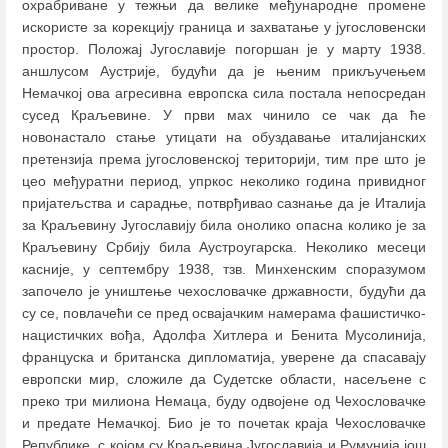
охрабриване у тежњи да велике међународне промене
искористе за корекцију граница и захватање у југословенски
простор. Положај Југославије погоршан је у марту 1938.
аншлусом Аустрије, будући да је њеним прикључењем
Немачкој ова агресивна европска сила постала непосредан
сусед Краљевине. У први мах чинило се чак да ће
новонастало стање утицати на обуздавање италијанских
претензија према југословенској територији, тим пре што је
цео међуратни период, упркос неколико година привидног
пријатељства и сарадње, потврђивао сазнање да је Италија
за Краљевину Југославију била онолико опасна колико је за
Краљевину Србију била Аустроугарска. Неколико месеци
касније, у септембру 1938, тзв. Минхенским споразумом
започело је уништење чехословачке државности, будући да
су се, повлачећи се пред освајачким намерама фашистичко-
нацистичких вођа, Адолфа Хитлера и Бенита Мусолинија,
француска и британска дипломатија, уверене да спасавају
европски мир, сложиле да Судетске области, насељене с
преко три милиона Немаца, буду одвојене од Чехословачке
и предате Немачкој. Био је то почетак краја Чехословачке
Републике, с којом су Краљевина Југославија и Румунија још