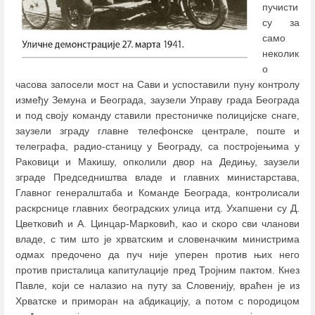
пучисти
су за
само
неколик
о
часова запосели мост на Сави и успоставили пуну контролу
између Земуна и Београда, заузели Управу града Београда
и под своју команду ставили престоничке полицијске снаге,
заузели зграду главне телефонске централе, поште и
телеграфа, радио-станицу у Београду, са постројењима у
Раковици и Макишу, опколили двор на Дедињу, заузели
зграде Председништва владе и главних министарстава,
Главног генералштаба и Команде Београда, контролисали
раскрснице главних београдских улица итд. Ухапшени су Д.
Цветковић и А. Цинцар-Марковић, као и скоро сви чланови
владе, с тим што је хрватским и словеначким министрима
одмах предочено да пуч није уперен против њих него
против присталица капитулације пред Тројним пактом. Кнез
Павле, који се налазио на путу за Словенију, враћен је из
Хрватске и приморан на абдикацију, а потом с породицом