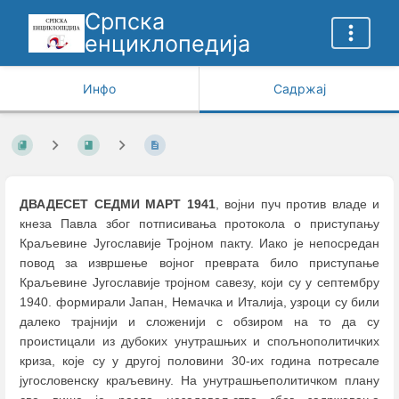
Српска
енциклопедија
Инфо
Садржај
ДВАДЕСЕТ СЕДМИ МАРТ 1941
, војни пуч против владе и
кнеза Павла због потписивања протокола о приступању
Краљевине Југославије Тројном пакту. Иако је непосредан
повод за извршење војног преврата било приступање
Краљевине Југославије тројном савезу, који су у септембру
1940. формирали Јапан, Немачка и Италија, узроци су били
далеко трајнији и сложенији с обзиром на то да су
проистицали из дубоких унутрашњих и спољнополитичких
криза, које су у другој половини 30-их година потресале
југословенску краљевину. На унутрашњеполитичком плану