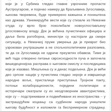
који је у Србима гледао главне узрочнике пропасти
Аустроугарске, и појачао намеру да Краљевина Југославија,
њихова творевина, буде примерено кажњена и поништена
као држава. Узнемирујуће вести које су стизале из Немачке
отуда су врло брзо поколебале новоуспостављену
југословенску владу. Док је већина пучистичких официра и
даље била ратоборна, министри су настојали да смире
ситуацију, а Немачкој пруже уверења да је преврат био
узрокован унутрашњим а не спољнополитичким разлозима,
те да се Југославија не одриче преузетих обавеза. Тиме је
већ тада отворено питање сврсисходности пуча и започела
вишедеценијска расправа о његовом смислу и последицама
које је изазвао. Мишљења су и данас подељена. Док је већи
део српске нације у пучистима гледао хероје и извршиоце
народне воље, присталице приступања Тројном пакту,
потоњи колаборационисти, поједини политичари и
историчари сматрали су их неодговорним авантуристима,
који су
–
подстрекивани и подмићивани из иностранства
–
у
застрашујућем коцкању са судбином народа уништили
његову будућност и изложили га беспримерном страдању.