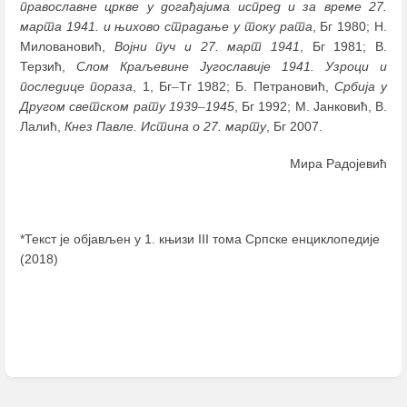
православне цркве у догађајима испред и за време 27.
марта 1941. и њихово страдање у току рата
, Бг 1980; Н.
Миловановић,
Војни пуч и 27. март 1941
, Бг 1981; В.
Терзић,
Слом Краљевине Југославије 1941. Узроци и
последице пораза
, 1, Бг
–
Тг 1982; Б. Петрановић,
Србија у
Другом светском рату 1939
–
1945
, Бг 1992; М. Јанковић, В.
Лалић,
Кнез Павле. Истина о 27. марту
, Бг 2007.
Мира Радојевић
*Текст је објављен у 1. књизи III тома Српске енциклопедије
(2018)
Enter
section
select