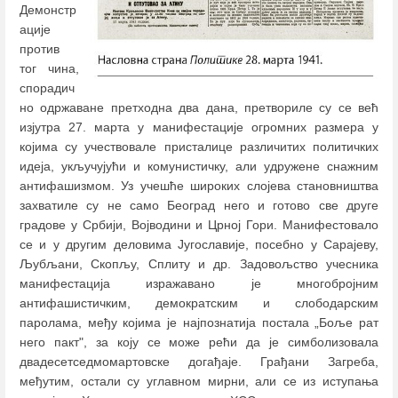
Демонстр
ације
против
тог чина,
спорадич
но одржаване претходна два дана, претвориле су се већ
изјутра 27. марта у манифестације огромних размера у
којима су учествовале присталице различитих политичких
идеја, укључујући и комунистичку, али удружене снажним
антифашизмом. Уз учешће широких слојева становништва
захватиле су не само Београд него и готово све друге
градове у Србији, Војводини и Црној Гори. Манифестовало
се и у другим деловима Југославије, посебно у Сарајеву,
Љубљани, Скопљу, Сплиту и др. Задовољство учесника
манифестација изражавано је многобројним
антифашистичким, демократским и слободарским
паролама, међу којима је најпознатија постала „Боље рат
него пакт", за коју се може рећи да је симболизовала
двадесетседмомартовске догађаје. Грађани Загреба,
међутим, остали су углавном мирни, али се из иступања