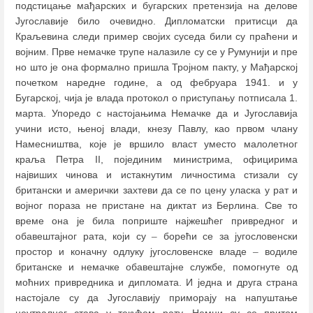
подстицање мађарских и бугарских претензија на делове
Југославије било очевидно. Дипломатски притисци да
Краљевина следи пример својих суседа били су праћени и
војним. Прве немачке трупе налазиле су се у Румунији и пре
но што је она формално пришла Тројном пакту, у Мађарској
почетком наредне године, а од фебруара 1941. и у
Бугарској, чија је влада протокол о приступању потписала 1.
марта. Упоредо с настојањима Немачке да и Југославија
учини исто, њеној влади, кнезу Павлу, као првом члану
Намесништва, које је вршило власт уместо малолетног
краља Петра II, појединим министрима, официрима
највиших чинова и истакнутим личностима стизали су
британски и амерички захтеви да се по цену уласка у рат и
војног пораза не пристане на диктат из Берлина. Све то
време она је била поприште најжешћег привредног и
обавештајног рата, који су
–
борећи се за југословенски
простор и коначну одлуку југословенске владе
–
водиле
британске и немачке обавештајне службе, помогнуте од
моћних привредника и дипломата. И једна и друга страна
настојале су да Југославију приморају на напуштање
неутралног става у текућем рату. Немци су се притом