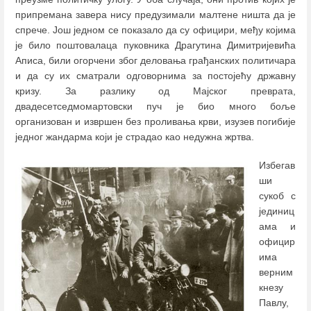
припремана завера нису предузимали малтене ништа да је
спрече. Још једном се показало да су официри, међу којима
је било поштовалаца пуковника Драгутина Димитријевића
Аписа, били огорчени због деловања грађанских политичара
и да су их сматрали одговорнима за постојећу државну
кризу. За разлику од Мајског преврата,
двадесетседмомартовски пуч је био много боље
организован и извршен без проливања крви, изузев погибије
једног жандарма који је страдао као недужна жртва.
Избегав
ши
сукоб с
јединиц
ама и
официр
има
верним
кнезу
Павлу,