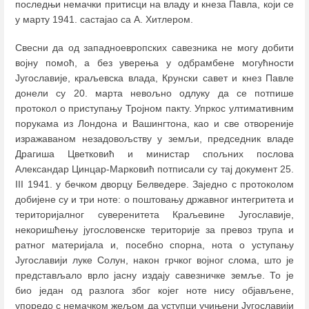
последњи немачки притисци на владу и кнеза Павла, који се
у марту 1941. састајао са А. Хитлером.
Свесни да од западноевропских савезника не могу добити
војну помоћ, а без уверења у одбрамбене могућности
Југославије, краљевска влада, Крунски савет и кнез Павле
донели су 20. марта невољно одлуку да се потпише
протокол о приступању Тројном пакту. Упркос ултимативним
порукама из Лондона и Вашингтона, као и све отвореније
изражаваном незадовољству у земљи, председник владе
Драгиша Цветковић и министар спољних послова
Александар Цинцар-Марковић потписали су тај документ 25.
III 1941. у бечком дворцу Белведере. Заједно с протоколом
добијене су и три ноте: о поштовању државног интегритета и
територијалног суверенитета Краљевине Југославије,
некоришћењу југословенске територије за превоз трупа и
ратног материјала и, посебно спорна, нота о уступању
Југославији луке Солун, након грчког војног слома, што је
представљало врло јасну издају савезничке земље. То је
био један од разлога због којег ноте нису објављене,
упоредо с немачком жељом да уступци учињени Југославији