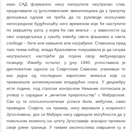
иако САД формално нису напуштале неутралан став,
предочавали су југословенским званичницима да у тренутку
доношења одлуке не треба да се руководе искључиво
непосредном будућношћу него временом које ће наступити
по завршетку рата, у којем ће све земље
–
у зависности од
свог опредељења у сукобу између света фашизма и света
слободе
–
бити или кажњене или награђене. Стављена пред
тако тежак избор, влада Краљевине покушавала је да сачува
неутралност, настојећи да појача своју међународну
позицију. Између осталог, у јуну 1940. успоставила је
дипломатске односе са Совјетским Савезом, учинивши то
као једна од последњих европских земаља које су
превазишле антикомунизам владајућих снага. У децембру
исте године, под строгом контролом Немачке потписала је
уговор о сарадњи и „вечитом пријатељству" с Мађарском.
Сви су ти спољнополитички успеси били, међутим, само
привидни. Совјети, на пример, нису веровали у искреност
Југословена, док се Мађари нису одрицали могућности да у
повољном моменту на штету Југославије значајно промене
своје јужне границе. У таквим околностима извршени су и