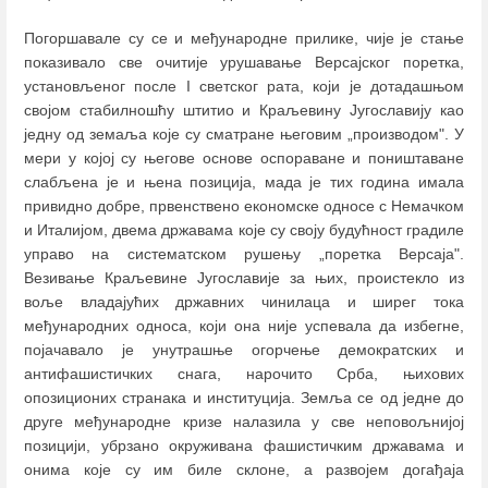
Погоршавале су се и међународне прилике, чије је стање
показивало све очитије урушавање Версајског поретка,
установљеног после I светског рата, који је дотадашњом
својом стабилношћу штитио и Краљевину Југославију као
једну од земаља које су сматране његовим „производом". У
мери у којој су његове основе оспораване и поништаване
слабљена је и њена позиција, мада је тих година имала
привидно добре, првенствено економске односе с Немачком
и Италијом, двема државама које су своју будућност градиле
управо на систематском рушењу „поретка Версаја".
Везивање Краљевине Југославије за њих, проистекло из
воље владајућих државних чинилаца и ширег тока
међународних односа, који она није успевала да избегне,
појачавало је унутрашње огорчење демократских и
антифашистичких снага, нарочито Срба, њихових
опозиционих странака и институција. Земља се од једне до
друге међународне кризе налазила у све неповољнијој
позицији, убрзано окруживана фашистичким државама и
онима које су им биле склоне, а развојем догађаја