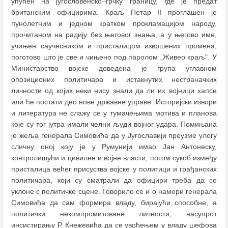
упућен на југословенско
–
грчку границу, где је предат
британским официрима. Краљ Петар II проглашен је
пунолетним и једном кратком прокламацијом народу,
прочитаном на радију без његовог знања, а у његово име,
учињен саучесником и присталицом извршених промена,
поготово што је све и чињено под паролом „Живео краљ". У
Министарство војске доведена је група углавном
опозиционих политичара и истакнутих нестраначких
личности од којих неки нису знали да ли их војници хапсе
или ће постати део нове државне управе. Историјски извори
и литература не слажу се у тумачењима мотива и планова
које су тог јутра имали челни људи војног удара. Помињана
је жеља генерала Симовића да у Југославији преузме улогу
сличну оној коју је у Румунији имао Јан Антонеску,
контролишући и цивилне и војне власти, потом сукоб између
присталица већег присуства војске у политици и грађанских
политичара, који су сматрали да официри треба да се
уклоне с политичке сцене. Говорило се и о намери генерала
Симовића да сам формира владу, бирајући способне, а
политички некомпромитоване личности, насупрот
инсистирању Р. Кнежевића да се увођењем у владу шефова