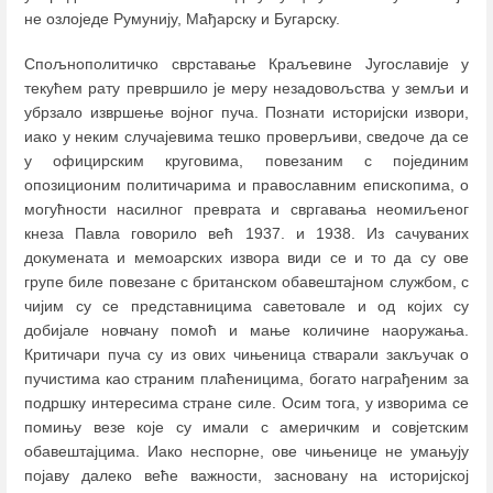
не озлоједе Румунију, Мађарску и Бугарску.
Спољнополитичко сврставање Краљевине Југославије у
текућем рату превршило је меру незадовољства у земљи и
убрзало извршење војног пуча. Познати историјски извори,
иако у неким случајевима тешко проверљиви, сведоче да се
у официрским круговима, повезаним с појединим
опозиционим политичарима и православним епископима, о
могућности насилног преврата и свргавања неомиљеног
кнеза Павла говорило већ 1937. и 1938. Из сачуваних
докумената и мемоарских извора види се и то да су ове
групе биле повезане с британском обавештајном службом, с
чијим су се представницима саветовале и од којих су
добијале новчану помоћ и мање количине наоружања.
Критичари пуча су из ових чињеница стварали закључак о
пучистима као страним плаћеницима, богато награђеним за
подршку интересима стране силе. Осим тога, у изворима се
помињу везе које су имали с америчким и совјетским
обавештајцима. Иако неспорне, ове чињенице не умањују
појаву далеко веће важности, засновану на историјској