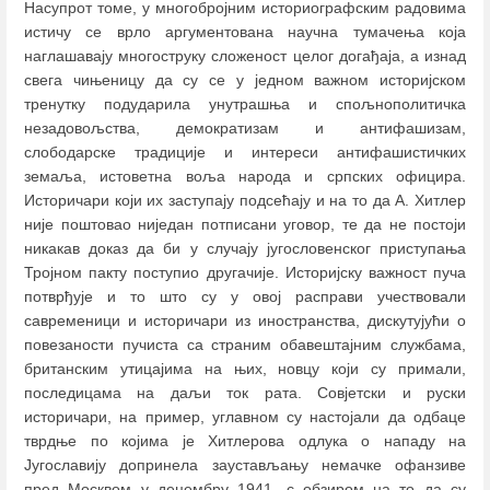
Насупрот томе, у многобројним историографским радовима
истичу се врло аргументована научна тумачења која
наглашавају многоструку сложеност целог догађаја, а изнад
свега чињеницу да су се у једном важном историјском
тренутку подударила унутрашња и спољнополитичка
незадовољства, демократизам и антифашизам,
слободарске традиције и интереси антифашистичких
земаља, истоветна воља народа и српских официра.
Историчари који их заступају подсећају и на то да А. Хитлер
није поштовао ниједан потписани уговор, те да не постоји
никакав доказ да би у случају југословенског приступања
Тројном пакту поступио другачије. Историјску важност пуча
потврђује и то што су у овој расправи учествовали
савременици и историчари из иностранства, дискутујући о
повезаности пучиста са страним обавештајним службама,
британским утицајима на њих, новцу који су примали,
последицама на даљи ток рата. Совјетски и руски
историчари, на пример, углавном су настојали да одбаце
тврдње по којима је Хитлерова одлука о нападу на
Југославију допринела заустављању немачке офанзиве
пред Москвом у децембру 1941, с обзиром на то да су