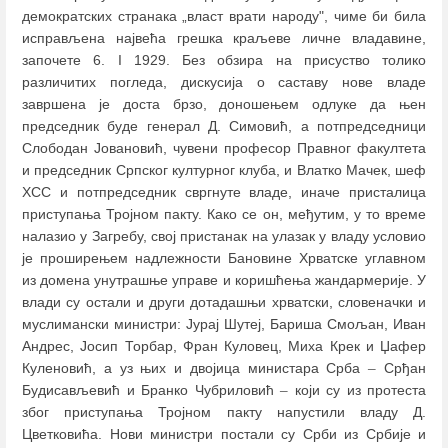
демократских странака „власт врати народу", чиме би била
исправљена највећа грешка краљеве личне владавине,
започете 6. I 1929. Без обзира на присуство толико
различитих погледа, дискусија о саставу нове владе
завршена је доста брзо, доношењем одлуке да њен
председник буде генерал Д. Симовић, а потпредседници
Слободан Јовановић, чувени професор Правног факултета
и председник Српског културног клуба, и Влатко Мачек, шеф
ХСС и потпредседник свргнуте владе, иначе присталица
приступања Тројном пакту. Како се он, међутим, у то време
налазио у Загребу, свој пристанак на улазак у владу условио
је проширењем надлежности Бановине Хрватске углавном
из домена унутрашње управе и коришћења жандармерије. У
влади су остали и други дотадашњи хрватски, словеначки и
муслимански министри: Јурај Шутеј, Бариша Смољан, Иван
Андрес, Јосип Торбар, Фран Куловец, Миха Крек и Џафер
Куленовић, а уз њих и двојица министара Срба
–
Срђан
Будисављевић и Бранко Чубриловић
–
који су из протеста
због приступања Тројном пакту напустили владу Д.
Цветковића. Нови министри постали су Срби из Србије и