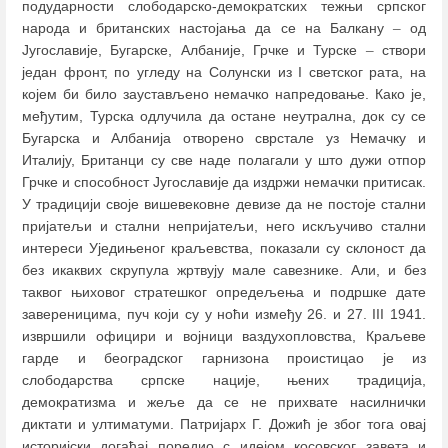
подударности слободарско-демократских тежњи српског
народа и британских настојања да се на Балкану
–
од
Југославије, Бугарске, Албаније, Грчке и Турске
–
створи
један фронт, по угледу на Солунски из I светског рата, на
којем би било заустављено немачко напредовање. Како је,
међутим, Турска одлучила да остане неутрална, док су се
Бугарска и Албанија отворено сврстале уз Немачку и
Италију, Британци су све наде полагали у што дужи отпор
Грчке и способност Југославије да издржи немачки притисак.
У традицији своје вишевековне девизе да не постоје стални
пријатељи и стални непријатељи, него искључиво стални
интереси Уједињеног краљевства, показали су склоност да
без икаквих скрупула жртвују мале савезнике. Али, и без
таквог њиховог стратешког опредељења и подршке дате
завереницима, пуч који су у ноћи између 26. и 27. III 1941.
извршили официри и војници ваздухопловства, Краљеве
гарде и београдског гарнизона проистицао је из
слободарства српске нације, њених традиција,
демократизма и жеље да се не прихвате насилнички
диктати и ултиматуми. Патријарх Г. Дожић је због тога овај
историјски догађај поредио с идејом косовског завета и