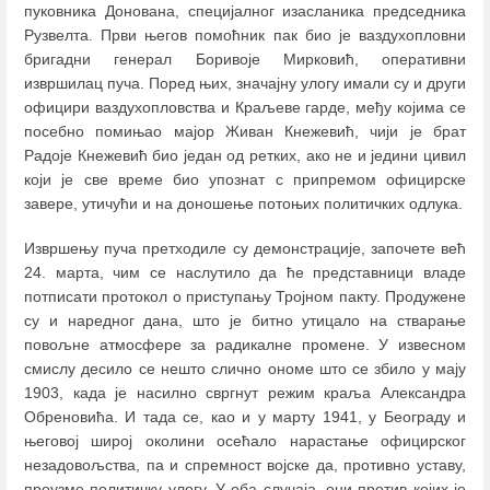
пуковника Донована, специјалног изасланика председника
Рузвелта. Први његов помоћник пак био је ваздухопловни
бригадни генерал Боривоје Мирковић, оперативни
извршилац пуча. Поред њих, значајну улогу имали су и други
официри ваздухопловства и Краљеве гарде, међу којима се
посебно помињао мајор Живан Кнежевић, чији је брат
Радоје Кнежевић био један од ретких, ако не и једини цивил
који је све време био упознат с припремом официрске
завере, утичући и на доношење потоњих политичких одлука.
Извршењу пуча претходиле су демонстрације, започете већ
24. марта, чим се наслутило да ће представници владе
потписати протокол о приступању Тројном пакту. Продужене
су и наредног дана, што је битно утицало на стварање
повољне атмосфере за радикалне промене. У извесном
смислу десило се нешто слично ономе што се збило у мају
1903, када је насилно свргнут режим краља Александра
Обреновића. И тада се, као и у марту 1941, у Београду и
његовој широј околини осећало нарастање официрског
незадовољства, па и спремност војске да, противно уставу,
преузме политичку улогу. У оба случаја, они против којих је