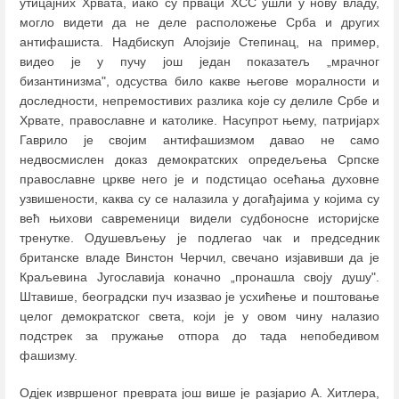
утицајних Хрвата, иако су прваци ХСС ушли у нову владу,
могло видети да не деле расположење Срба и других
антифашиста. Надбискуп Алојзије Степинац, на пример,
видео је у пучу још један показатељ „мрачног
бизантинизма", одсуства било какве његове моралности и
доследности, непремостивих разлика које су делиле Србе и
Хрвате, православне и католике. Насупрот њему, патријарх
Гаврило је својим антифашизмом давао не само
недвосмислен доказ демократских опредељења Српске
православне цркве него је и подстицао осећања духовне
узвишености, каква су се налазила у догађајима у којима су
већ њихови савременици видели судбоносне историјске
тренутке. Одушевљењу је подлегао чак и председник
британске владе Винстон Черчил, свечано изјавивши да је
Краљевина Југославија коначно „пронашла своју душу".
Штавише, београдски пуч изазвао је усхићење и поштовање
целог демократског света, који је у овом чину налазио
подстрек за пружање отпора до тада непобедивом
фашизму.
Одјек извршеног преврата још више је разјарио А. Хитлера,