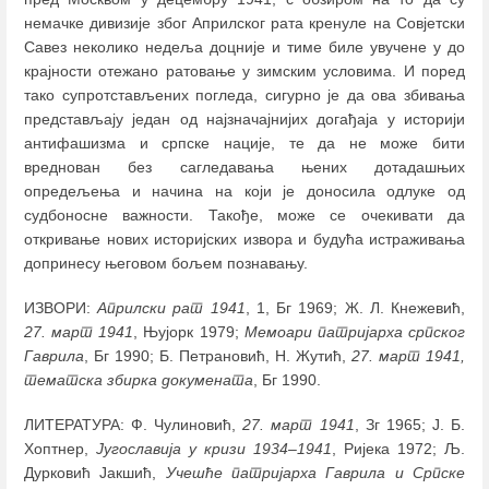
немачке дивизије због Априлског рата кренуле на Совјетски
Савез неколико недеља доцније и тиме биле увучене у до
крајности отежано ратовање у зимским условима. И поред
тако супротстављених погледа, сигурно је да ова збивања
представљају један од најзначајнијих догађаја у историји
антифашизма и српске нације, те да не може бити
вреднован без сагледавања њених дотадашњих
опредељења и начина на који је доносила одлуке од
судбоносне важности. Такође, може се очекивати да
откривање нових историјских извора и будућа истраживања
допринесу његовом бољем познавању.
ИЗВОРИ:
Априлски рат 1941
, 1, Бг 1969; Ж. Л. Кнежевић,
27. март 1941
, Њујорк 1979;
Мемоари патријарха српског
Гаврила
, Бг 1990; Б. Петрановић, Н. Жутић,
27. март 1941,
тематска збирка докумената
, Бг 1990.
ЛИТЕРАТУРА: Ф. Чулиновић,
27. март 1941
, Зг 1965; Ј. Б.
Хоптнер,
Југославија у кризи 1934‒1941
, Ријека 1972; Љ.
Дурковић Јакшић,
Учешће патријарха Гаврила и Српске