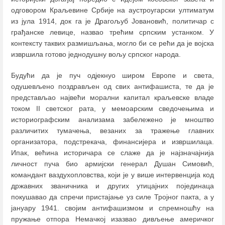
одговором Краљевине Србије на аустроугарски ултиматум
из јула 1914, док га је Драгољуб Јовановић, политичар с
грађанске левице, назвао трећим српским устанком. У
контексту таквих размишљања, могло би се рећи да је војска
извршила готово једнодушну вољу српског народа.
Будући да је пуч одјекнуо широм Европе и света,
одушевљено поздрављен од свих антифашиста, те да је
представљао највећи морални капитал краљевске владе
током II светског рата, у мемоарским сведочењима и
историографским анализама забележено је мноштво
различитих тумачења, везаних за тражење главних
организатора, подстрекача, финансијера и извршилаца.
Ипак, већина историчара се слаже да је најзначајнија
личност пуча био армијски генерал Душан Симовић,
командант ваздухопловства, који је у више интервенција код
државних званичника и других утицајних појединаца
покушавао да спречи пристајање уз силе Тројног пакта, а у
јануару 1941. својим антифашизмом и спремношћу на
пружање отпора Немачкој изазвао дивљење америчког