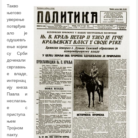
Такво
његово
уверење
потврђив
ало је
одушевљ
ење којим
су Срби
дочекали
свргавањ
е владе,
интернац
ију кнеза
Павла и
неслагањ
е с
приступа
њем
Тројном
пакту.