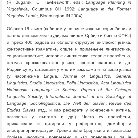
(R. Bugarski, C. Hawkesworth, eds.:
Language Planning in
Yugoslavia
, Columbus OH 1992;
Language in the Former
Yugoslav Lands
, Bloomington IN 2004).
Објавио 19 књига (већином у по више издања, коришћених и
на постдипломским студијама широм Србије и бивше СФРЈ)
и преко 400 радова из области структуре енглеског језика,
контрастивне граматике, опште и примењене лингвистике,
социолингвистике, историје лингвистике, теорије превођења,
статуса српскохрватског језика, српског жаргона и др.
Радови су му штампани у многим земљама и на више језика
(у часописима
Lingua
,
Journal of Linguistics
,
General
Linguistics
,
Studia Linguistica
,
Folia Linguistica
,
Acta Linguistica
Hafniensia
,
Language in Society
,
Papers of the Chicago
Linguistic Society
,
International Journal of the Sociology of
Language
,
Sociolinguistica
,
Die Welt der Slaven
,
Revue des
Études Slaves
итд., и као реферати у конгресним актима,
поглавља у књигама и др.). Често су превођени,
приказивани и цитирани у референтној домаћој и
иностраној литератури. Уредио већи број књига и тематских
бројева часописа, повремено и као преводилац, па је