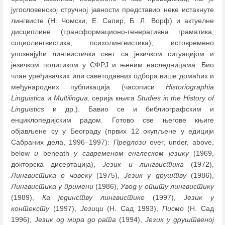
југословенској стручној јавности представио неке истакнуте
лингвисте (Н. Чомски, Е. Сапир, Б. Л. Ворф) и актуелне
дисциплине (трансформационо-генеративна граматика,
социолингвистика, психолингвистика), истовремено
упознајући лингвистички свет са језичком ситуацијом и
језичком политиком у СФРЈ и њеним наследницама. Био
члан уређивачких или саветодавних одбора више домаћих и
међународних публикација (часописи
Historiographia
Linguistica
и
Multilingua
, серија књига
Studies in the History of
Linguistics
и др.). Бавио се и библиографским и
енциклопедијским радом. Готово све његове књиге
објављене су у Београду (првих 12 окупљене у едицији
Сабраних дела, 1996
–
1997):
Предлози
over, under, above,
below
и
beneath
у савременом енглеском језику
(1969,
докторска дисертација),
Језик и лингвистика
(1972),
Лингвистика о човеку
(1975),
Језик у друштву
(1986),
Лингвистика у примени
(1986),
Увод у општу лингвистику
(1989),
Ка јединству лингвистике
(1997),
Језик у
контексту
(1997),
Језици
(Н. Сад 1993),
Писмо
(Н. Сад
1996),
Језик од мира до рата
(1994),
Језик у друштвеној