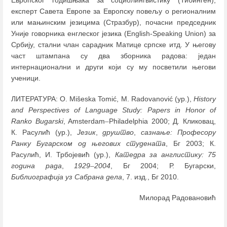
експерт Савета Европе за Европску повељу о регионалним
или мањинским језицима (Стразбур), почасни председник
Уније говорника енглеског језика (English-Speaking Union) за
Србију, стални члан сарадник Матице српске итд. У његову
част штампана су два зборника радова: један
интернационални и други који су му посветили његови
ученици.
ЛИТЕРАТУРА: O. Mišeska Tomić, M. Radovanović (ур.),
History
and Perspectives of Language Study: Papers in Honor of
Ranko Bugarski
, Amsterdam
–
Philadelphia 2000; Д. Кликовац,
К. Расулић (ур.),
Језик
,
друштво
,
сазнање: Професору
Ранку Бугарском од његових
студената
, Бг 2003; К.
Расулић, И. Трбојевић (ур.),
Катедра за англистику: 75
година рада
,
1929
–
2004
, Бг 2004; Р. Бугарски,
Библиографија уз Сабрана дела
, 7. изд., Бг 2010.
Милорад Радовановић