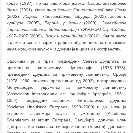
кризи
(1997); потом још
Лица језика: Социолингвитичке
теме
(2001),
Нова лица језика: Социолингвистичке теме
(2002),
Жаргон: Лингвистичка студија
(2003),
Језик и
култура
(2005),
Европа у језику
(2009),
Селективна
социолингвистичка библиографија СФРЈ/СРЈ-СЦГ/Србија
,
1967
–
2007
(2009),
Језик и идентитет
(2010). Књиге често
садрже и српске верзије радова објављених на енглеском,
немачком, француском и другим језицима у иностранству.
Саоснивач је и први председник Савеза друштава за
примењену лингвистику Југославије (1976
–
1978),
председник Друштва за примењену лингвистику Србије
(1978
–
1980, почасни председник од 2003), потпредседник
Међународног удружења за примењену лингвистику
(Association Internationale de Linguistique Appliquée, 1981
–
1984), председник Европског лингвистичког друштва
(Societas Linguistica Europaea, 1999
–
2000) и др. Члан је
Европске академије наука и уметности (Academia
Scientiarum et Artium Europaea, Салцбург), дописни члан
Центра за истраживање вишејезичности (Брисел), дописник
Европског годишњака за социолингвистику (Тибинген),