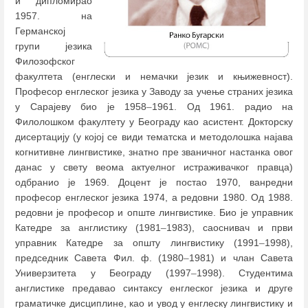
и дипломирао
1957. на
Германској
групи језика
Филозофског
факултета (енглески и немачки језик и књижевност).
Професор енглеског језика у Заводу за учење страних језика
у Сарајеву био је 1958
–
1961. Од 1961. радио на
Филолошком факултету у Београду као асистент. Докторску
дисертацију (у којој се види тематска и методолошка најава
когнитивне лингвистике, знатно пре званичног настанка овог
данас у свету веома актуелног истраживачког правца)
одбранио је 1969. Доцент је постао 1970, ванредни
професор енглеског језика 1974, а редовни 1980. Од 1988.
редовни је професор и опште лингвистике. Био је управник
Катедре за англистику (1981
–
1983), саоснивач и први
управник Катедре за општу лингвистику (1991
–
1998),
председник Савета Фил. ф. (1980
–
1981) и члан Савета
Универзитета у Београду (1997
–
1998). Студентима
англистике предавао синтаксу енглеског језика и друге
граматичке дисциплине, као и увод у енглеску лингвистику и