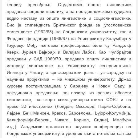
теорију превођења. Студентима опште лингвистике
предавао социолингвистику, а на постдипломским студијама
водио наставу из опште лингвистике и социолингвистике.
Био је стипендиста Британског фонда за југословенске
стипендисте (1962/63) на Лондонском универзитету, као и
Фордове фондације (1966/67) на Универзитету Колумбија у
Њујорку. Међу његовим професорима били су Рандолф
Кверк, Јуриел Вајнрајх и Вилијам Лабов. Као Фулбрајтов
предавач у САД 1969/70. предавао општу лингвистику и
историју лингвистике на Универзитету североисточног
Илиноја у Чикагу, а српскохрватски језик
–
уз сарадњу на
научним пројектима
–
на Чикашком универзитету. Држао
курсеве постдипломцима у Сарајеву и Новом Саду, а
појединачна предавања по позиву, из разних области
лингвистике, на скоро свим универзитетима СФРЈ и на
преко 30 иностраних (Лондон, Оксфорд, Париз-Сорбона,
Лајден, Беч, Минхен, Краков, Барселона, Њујорк-Колумбија,
Калифорнија-Беркли, Чикаго, Корнел, Сиднеј, Мелбурн
итд.). Академски организатор научних конференција на
Лондонском универзитету и уредник књига потеклих са њих