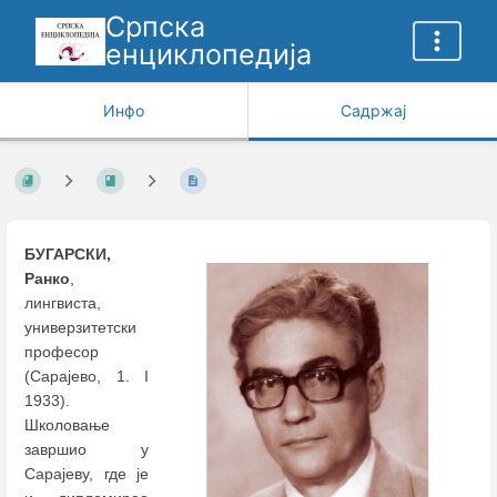
Српска
енциклопедија
Инфо
Садржај
БУГАРСКИ,
Ранко
,
лингвиста,
универзитетски
професор
(Сарајево, 1. I
1933).
Школовање
завршио у
Сарајеву, где је