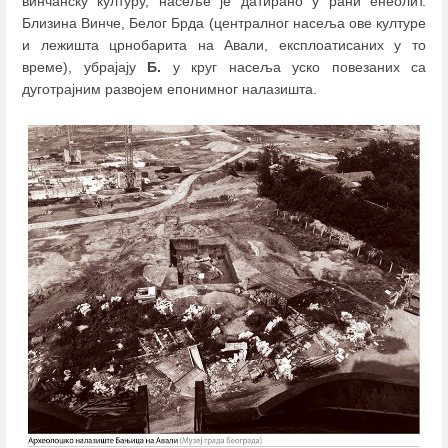
винчанску културу, насеље је датирано у рани енеолит.
Близина Винче, Белог Брда (централног насеља ове културе
и лежишта црнобарита на Авали, експлоатисаних у то
време), убрајају
Б.
у круг насеља уско повезаних са
дуготрајним развојем епонимног налазишта.