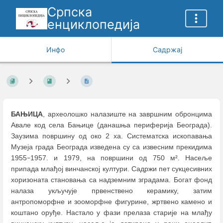
Српска
енциклопедија
Инфо
Садржај
БАЊИЦА
, археолошко налазиште на завршним обронцима
Авале код села Бањице (данашња периферија Београда).
Заузима површину од око 2 ха. Систематска ископавања
Музеја града Београда изведена су са извесним прекидима
1955
1957. и 1979, на површини од 750 м². Насеље
–
припада млађој винчанској култури. Садржи пет сукцесивних
хоризоната становања са надземним зградама. Богат фонд
налаза укључује првенствено керамику, затим
антропоморфне и зооморфне фигурине, жртвено камено и
коштано оруђе. Настало у фази прелаза старије на млађу