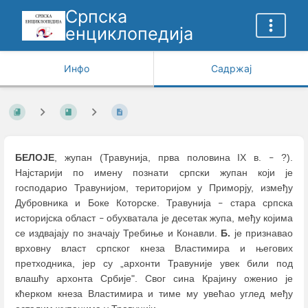
Српска
енциклопедија
Инфо
Садржај
БЕЛОЈЕ
, жупан (Травунија, прва половина IX в.
?).
–
Најстарији по имену познати српски жупан који је
господарио Травунијом, територијом у Приморју, између
Дубровника и Боке Которске. Травунија
стара српска
–
историјска област
обухватала је десетак жупа, међу којима
–
се издвајају по значају Требиње и Конавли.
Б.
је признавао
врховну власт српског кнеза Властимира и његових
претходника, јер су „архонти Травуније увек били под
влашћу архонта Србије". Свог сина Крајину оженио је
кћерком кнеза Властимира и тиме му увећао углед међу