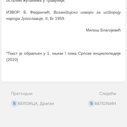
осталим жупанима у Травунији.
ИЗВОР: Б. Ферјанчић,
Византијски извори за историју
народа Југославије
, II, Бг 1959.
Милош Благојевић
*Текст је објављен у 1. књизи I тома Српске енциклопедије
(2010)
Enter
section
select
mode
Претходни
Следећи
БЕЛОИЦА, Драган
БЕЛОЉИН