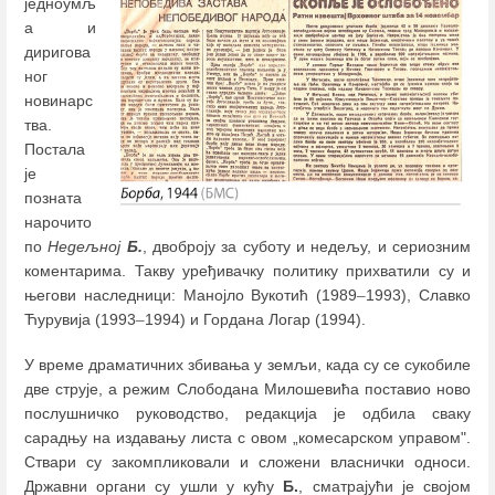
једноумљ
а и
диригова
ног
новинарс
тва.
Постала
је
позната
нарочито
по
Недељној
Б.
, двоброју за суботу и недељу, и сериозним
коментарима. Такву уређивачку политику прихватили су и
његови наследници: Манојло Вукотић (1989
–
1993), Славко
Ћурувија (1993
–
1994) и Гордана Логар (1994).
У време драматичних збивања у земљи, када су се сукобиле
две струје, а режим Слободана Милошевића поставио ново
послушничко руководство, редакција је одбила сваку
сарадњу на издавању листа с овом „комесарском управом".
Ствари су закомпликовали и сложени власнички односи.
Државни органи су ушли у кућу
Б.
, сматрајући је својом