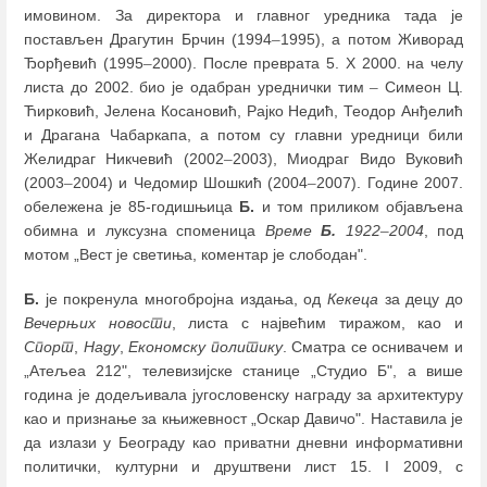
имовином. За директора и главног уредника тада је
постављен Драгутин Брчин (1994
–
1995), а потом Живорад
Ђорђевић (1995
–
2000). После преврата 5. X 2000. на челу
листа до 2002. био је одабран уреднички тим
–
Симеон Ц.
Ћирковић, Јелена Косановић, Рајко Недић, Теодор Анђелић
и Драгана Чабаркапа, а потом су главни уредници били
Желидраг Никчевић (2002
–
2003), Миодраг Видо Вуковић
(2003
–
2004) и Чедомир Шошкић (2004
–
2007). Године 2007.
обележена је 85-годишњица
Б.
и том приликом објављена
обимна и луксузна споменица
Време
Б.
1922
–
2004
, под
мотом „Вест је светиња, коментар је слободан".
Б.
је покренула многобројна издања, од
Кекеца
за децу до
Вечерњих новости
, листа с највећим тиражом, као и
Спорт
,
Наду
,
Економску политику
. Сматра се оснивачем и
„Атељеа 212", телевизијске станице „Студио Б", а више
година је додељивала југословенску награду за архитектуру
као и признање за књижевност „Оскар Давичо". Наставила је
да излази у Београду као приватни дневни информативни
политички, културни и друштвени лист 15. I 2009, с