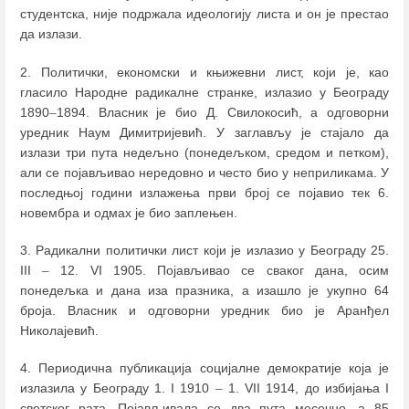
студентска, није подржала идеологију листа и он је престао
да излази.
2. Политички, економски и књижевни лист, који је, као
гласило Народне радикалне странке, излазио у Београду
1890
–
1894. Власник је био Д. Свилокосић, а одговорни
уредник Наум Димитријевић. У заглављу је стајало да
излази три пута недељно (понедељком, средом и петком),
али се појављивао нередовно и често био у неприликама. У
последњој години излажења први број се појавио тек 6.
новембра и одмах је био заплењен.
3. Радикални политички лист који је излазио у Београду 25.
III
–
12. VI 1905. Појављивао се сваког дана, осим
понедељка и дана иза празника, а изашло је укупно 64
броја. Власник и одговорни уредник био је Аранђел
Николајевић.
4. Периодична публикација социјалне демократије која је
излазила у Београду 1. I 1910
–
1. VII 1914, до избијања I
светског рата. Појављивала се два пута месечно, а 85