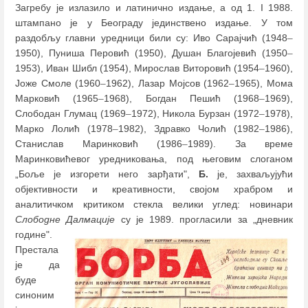
Загребу је излазило и латинично издање, а од 1. I 1988.
штампано је у Београду јединствено издање. У том
раздобљу главни уредници били су: Иво Сарајчић (1948
–
1950), Пуниша Перовић (1950), Душан Благојевић (1950
–
1953), Иван Шибл (1954), Мирослав Виторовић (1954
–
1960),
Јоже Смоле (1960
–
1962), Лазар Мојсов (1962
–
1965), Мома
Марковић (1965
–
1968), Богдан Пешић (1968
–
1969),
Слободан Глумац (1969
–
1972), Никола Бурзан (1972
–
1978),
Марко Лолић (1978
–
1982), Здравко Чолић (1982
–
1986),
Станислав Маринковић (1986
–
1989). За време
Маринковићевог уредниковања, под његовим слоганом
„Боље је изгорети него зарђати",
Б.
је, захваљујући
објективности и креативности, својом храбром и
аналитичком критиком стекла велики углед: новинари
Слободне Далмације
су је 1989. прогласили за „дневник
године".
Престала
је да
буде
синоним