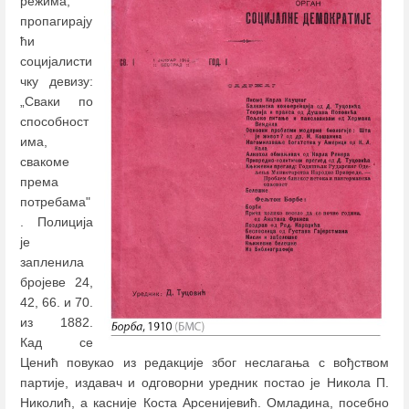
режима,
пропагирају
ћи
социјалисти
чку девизу:
„Сваки по
способност
има,
свакоме
према
потребама"
. Полиција
је
запленила
бројеве 24,
42, 66. и 70.
из 1882.
Кад се
Ценић повукао из редакције због неслагања с вођством
партије, издавач и одговорни уредник постао је Никола П.
Николић, а касније Коста Арсенијевић. Омладина, посебно