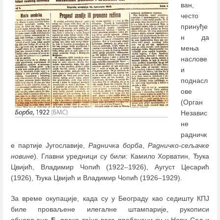
ван,
често
принуђе
н да
мења
наслове
и
поднасл
ове
(Орган
Независ
не
радничк
е партије Југославије,
Радничка борба
,
Радничко-сељачке
новине
). Главни уредници су били: Камило Хорватин, Ђука
Цвијић, Владимир Чопић (1922
–
1926), Аугуст Цесарић
(1926), Ђука Цвијић и Владимир Чопић (1926
–
1929).
За време окупације, када су у Београду као седишту КПЈ
биле проваљене илегалне штампарије, рукописи
обновљене
Б.
преко тајне везе пребачени су у Нови Сад и