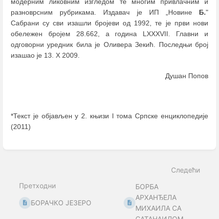
модерним ликовним изгледом те многим привлачним и
разноврсним рубрикама. Издавач је ИП „Новине
Б.
"
Сабрани су сви изашли бројеви од 1992, те је први нови
обележен бројем 28.662, а година LXXXVII. Главни и
одговорни уредник била је Оливера Зекић. Последњи број
изашао је 13. X 2009.
Душан Попов
*Текст је објављен у 2. књизи I тома Српске енциклопедије
(2011)
Enter
section
select
Следећи
mode
Претходни
БОРБА
АРХАНЂЕЛА
БОРАЧКО ЈЕЗЕРО
МИХАИЛА СА
САТАНАИЛОМ