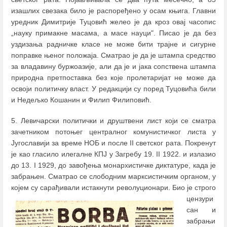
изашлих свезака било је распоређено у осам књига. Главни
уредник Димитрије Туцовић желео је да кроз овај часопис
„науку примакне масама, а масе науци". Писао је да без
уздизања радничке класе не може бити трајне и сигурне
поправке њеног положаја. Сматрао је да је штампа средство
за владавину буржоазије, али да је и јака сопствена штампа
природна претпоставка без које пролетаријат не може да
освоји политичку власт. У редакцији су поред Туцовића били
и Недељко Кошанин и Филип Филиповић.
5. Левичарски политички и друштвени лист који се сматра
зачетником потоњег централног комунистичког листа у
Југославији за време НОБ и после II светског рата. Покренут
је као гласило илегалне КПЈ у Загребу 19. II 1922. и излазио
до 13. I 1929, до завођења монархистичке диктатуре, када је
забрањен. Сматрао се слободним марксистичким органом, у
којем су сарађивали истакнути револуционари.
Био је строго
цензури
сан и
забрањи