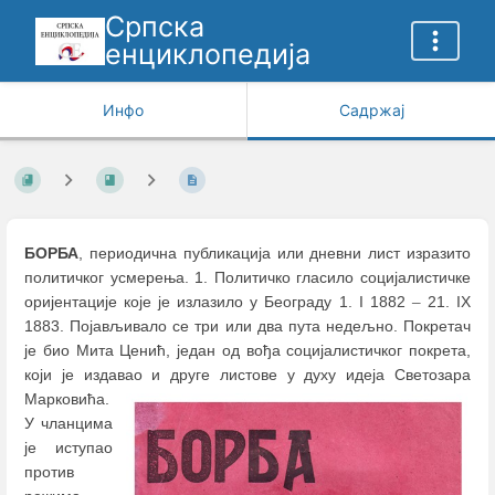
Српска
енциклопедија
Инфо
Садржај
БОРБА
, периодична публикација или дневни лист изразито
политичког усмерења. 1. Политичко гласило социјалистичке
оријентације које је излазило у Београду 1. I 1882
–
21. IX
1883. Појављивало се три или два пута недељно. Покретач
је био Мита Ценић, један од вођа социјалистичког покрета,
који је издавао и друге листове у духу идеја Светозара
Марковића.
У чланцима
је иступао
против