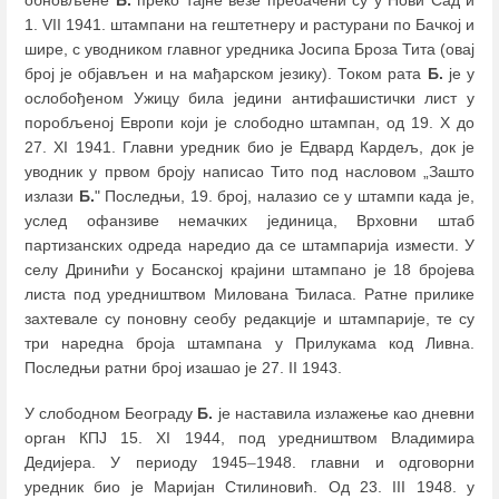
1. VII 1941. штампани на гештетнеру и растурани по Бачкој и
шире, с уводником главног уредника Јосипа Броза Тита (овај
број је објављен и на мађарском језику). Током рата
Б.
је у
ослобођеном Ужицу била једини антифашистички лист у
поробљеној Европи који је слободно штампан, од 19. X до
27. XI 1941. Главни уредник био је Едвард Кардељ, док је
уводник у првом броју написао Тито под насловом „Зашто
излази
Б.
" Последњи, 19. број, налазио се у штампи када је,
услед офанзиве немачких јединица, Врховни штаб
партизанских одреда наредио да се штампарија измести. У
селу Дринићи у Босанској крајини штампано је 18 бројева
листа под уредништвом Милована Ђиласа. Ратне прилике
захтевале су поновну сеобу редакције и штампарије, те су
три наредна броја штампана у Прилукама код Ливна.
Последњи ратни број изашао је 27. II 1943.
У слободном Београду
Б.
је наставила излажење као дневни
орган КПЈ 15. XI 1944, под уредништвом Владимира
Дедијера. У периоду 1945
–
1948. главни и одговорни
уредник био је Маријан Стилиновић. Од 23. III 1948. у