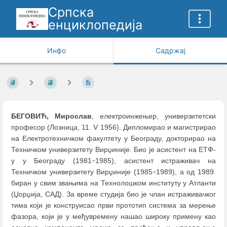
Српска
енциклопедија
Инфо
Садржај
БЕГОВИЋ, Мирослав
, електроинжењер, универзитетски
професор (Лозница, 11. V 1956). Дипломирао и магистрирао
на Електротехничком факултету у Београду, докторирао на
Техничком универзитету Вирџиније. Био је асистент на ЕТФ-
у у Београду (1981
1985), асистент истраживач на
–
Техничком универзитету Вирџиније (1985
1989), а од 1989.
–
биран у свим звањима на Технолошком институту у Атланти
(Џорџија, САД). За време студија био је члан истраживачког
тима који је конструисао први прототип система за мерење
фазора, који је у међувремену нашао широку примену као