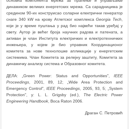
основна компонента мрежа за праћење и управљање
динамиком великих енергетских мрежа. Са сарадницима је
средином 90-их конструисао соларни електрични генератор
снаге 340 kW на крову Атлетског комплекса
Georgia Tech
,
који је у време пуштања у рад био највећи такав уређај у
свету. Аутор је већег броја научних радова и патената, а
активан је члан Института електричких и електротехничких
инжењера, у којем је био управник Координационог
комитета за нове технолошке апликације у енергетским
системима. Члан Комитета за релејну заштиту, Комитета за
динамичку анализу система и Образовног комитета.
ДЕЛА: „Green Power: Status and Opportunities",
IEEE
Proceedings
, 2001, 89, 12; „Wide Area Protection and
Emergency Control",
IEEE Proceedings
, 2005, 93, 5; „System
Protection", у: L. L. Grigsby (ed.),
The Electric Power
Engineering Handbook
, Boca Raton 2006.
Драган С. Петровић