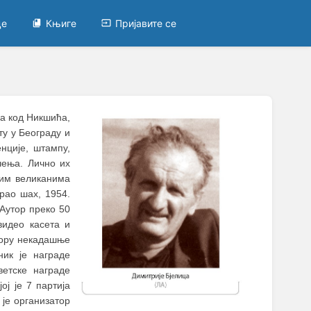
це
Књиге
Пријавите се
ца код Никшића,
ту у Београду и
нције, штампу,
чења. Лично их
гим великанима
грао шах, 1954.
Аутор преко 50
видео касета и
тору некадашње
ник је награде
етске награде
ој је 7 партија
 је организатор