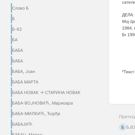
сатели
Слово Б
ДЕЛА
Б
Мој п
1984;
Б-92
Бг 199
БА
БАБА
БАБА
БАБА, Јоан
*Текст
БАБА МАРТА
Enter
section
БАБА НОВАК → СТАРИНА НОВАК
select
mode
БАБА-ВОЈНОВИЋ, Мариоара
БАБА-МИЛКИЋ, Ђорђе
Претхо
БАБАЈИЋ
БЈЕ
БАБАЦ, Марко