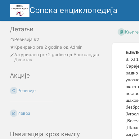
Српска енциклопедија
Детаљи
Књиге
Ревизија #2
Креирано
pre 2 godine
oд
Admin
БЈЕЛИ
Ажурирано
pre 2 godine
од
Александар
Деветак
8. XI 
Сарај
радио
Акције
упозн
шаха 
Ревизије
поста
шахов
безбр
Извоз
Југос
„Весе
„Шахов
Навигација кроз књигу
изгуби