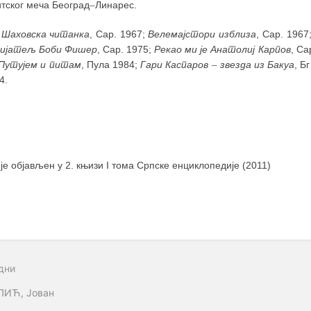
тског меча Београд
–
Линарес.
:
Шаховска читанка
, Сар. 1967;
Велемајстори изблиза
, Сар. 1967
ријатељ Боби Фишер
, Сар. 1975;
Рекао ми је Анатолиј Карпов
, Са
Путујем и питам
, Пула 1984;
Гари Каспаров
–
звезда из Бакуа
, Б
4.
 је објављен у 2. књизи I тома Српске енциклопедије (2011)
дни
ЛИЋ, Јован