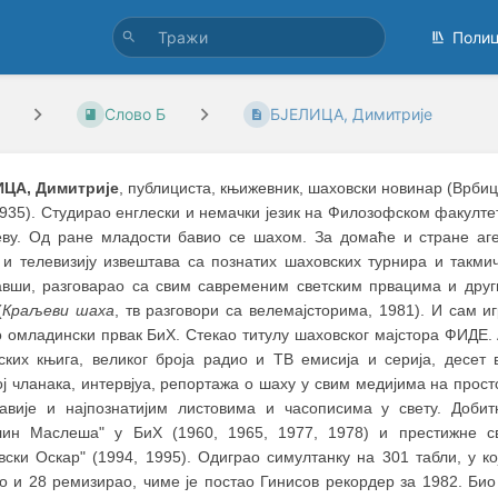
Поли
Слово Б
БЈЕЛИЦА, Димитрије
ЦА, Димитрије
, публициста, књижевник, шаховски новинар (Врби
1935). Студирао енглески и немачки језик на Филозофском факулте
еву. Од ране младости бавио се шахом. За домаће и стране аге
 и телевизију извештава са познатих шаховских турнира и такми
авши, разговарао са свим савременим светским првацима и дру
(
Краљеви шаха
, тв разговори са велемајсторима, 1981). И сам и
о омладински првак БиХ. Стекао титулу шаховског мајстора ФИДЕ. 
ских књига, великог броја радио и ТВ емисија и серија, десет 
ој чланака, интервјуа, репортажа о шаху у свим медијима на прос
лавије и најпознатијим листовима и часописима у свету. Добит
лин Маслеша" у БиХ (1960, 1965, 1977, 1978) и престижне св
ски Оскар" (1994, 1995). Одиграо симултанку на 301 табли, у кој
о и 28 ремизирао, чиме је постао Гинисов рекордер за 1982. Био